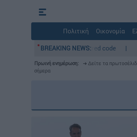
Πολιτική
Οικονομία
Ε
ι περιοχές σε red code
BREAKING NEWS:
Πέθανε σε ηλικία
Πρωινή ενημέρωση:
➔ Δείτε τα πρωτοσέλι
σήμερα