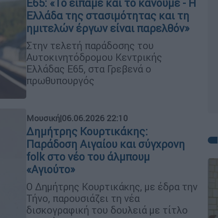
Ε65: «Το είπαμε και το κάνουμε - Η
Ελλάδα της στασιμότητας και τη
ημιτελών έργων είναι παρελθόν»
Στην τελετή παράδοσης του
Αυτοκινητόδρομου Κεντρικής
Ελλάδας Ε65, στα Γρεβενά ο
πρωθυπουργός
Μουσική
|
06.06.2026 22:10
Δημήτρης Κουρτικάκης:
Παράδοση Αιγαίου και σύγχρονη
folk στο νέο του άλμπουμ
«Αγιούτο»
Ο Δημήτρης Κουρτικάκης, με έδρα την
Τήνο, παρουσιάζει τη νέα
δισκογραφική του δουλειά με τίτλο