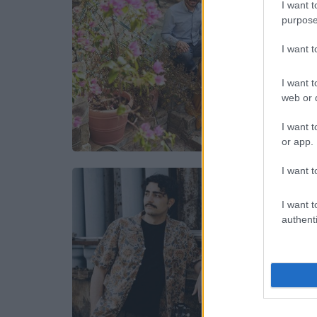
I want t
purpose
I want 
I want t
web or d
I want t
or app.
I want t
I want t
authenti