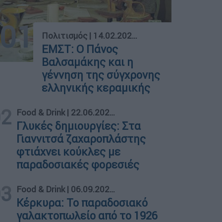
01
Πολιτισμός
|
14.02.2026 09:28
EMΣΤ: O Πάνος
Βαλσαμάκης και η
γέννηση της σύγχρονης
ελληνικής κεραμικής
02
Food & Drink
|
22.06.2023 23:08
Γλυκές δημιουργίες: Στα
Γιαννιτσά ζαχαροπλάστης
φτιάχνει κούκλες με
παραδοσιακές φορεσιές
03
Food & Drink
|
06.09.2022 08:29
Κέρκυρα: Το παραδοσιακό
γαλακτοπωλείο από το 1926