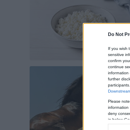
Do Not Pr
If you wish 
sensitive in
confirm you
continue se
information 
further disc
participants
Downstream 
Please note
information 
deny consent
in below Go