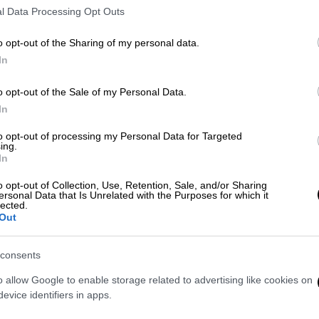
συνάντηση ειρήνης στην Εσαουίρα
l Data Processing Opt Outs
του Μαρόκου.
o opt-out of the Sharing of my personal data.
Δε
Ελλάδα
|
01.05.2026 10:08
In
Δ
Η Πρωτομαγιά μέσα στα βάθη των
o opt-out of the Sale of my Personal Data.
αιώνων: Μια γιορτή με
In
πανάρχαιες ρίζες
Δε
to opt-out of processing my Personal Data for Targeted
Η Αικατερίνη Πολυμέρου-Καμηλάκη,
ing.
Δ
πρώην διευθύντρια και ομότιμη
In
ερευνήτρια του Κέντρου Ερεύνης της
o opt-out of Collection, Use, Retention, Sale, and/or Sharing
Ελληνικής Λαογραφίας της Ακαδημίας
ersonal Data that Is Unrelated with the Purposes for which it
lected.
Αθηνών τονίζει ότι «η Πρωτομαγιά
Out
είναι μια ανοιξιάτικη γιορτή, πολύ
ΑΠ
πριν γίνει εργατική»
Ε
consents
Ά
o allow Google to enable storage related to advertising like cookies on
Μουσική
|
21.04.2026 14:30
δ
evice identifiers in apps.
Αχός: Ετοιμάζεται το πρώτο