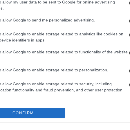
μεγάλο γλέντι του καλοκαιριού
o allow my user data to be sent to Google for online advertising
s.
στο ΠΛΥΦΑ
Την Κυριακή 17 Μαΐου, στον
to allow Google to send me personalized advertising.
εξωτερικό χώρο του ΠΛΥΦΑ,
συναντιούνται τέσσερα ιδιαίτερα
o allow Google to enable storage related to analytics like cookies on
σχήματα της σύγχρονης σκηνής που
evice identifiers in apps.
σχετίζεται -δημιουργικά- με την
o allow Google to enable storage related to functionality of the website
παραδοσιακή μουσική
o allow Google to enable storage related to personalization.
Μουσική
|
08.04.2026 18:15
Γιαγκίνηδες: Το άλμπουμ «Όλοι
o allow Google to enable storage related to security, including
όρθιοι» και η νέα τους μεγάλη
cation functionality and fraud prevention, and other user protection.
συναυλία στην Τεχνόπολη
Οι Γιαγκίνηδες είναι ένα σύγχρονο
CONFIRM
ελληνικό μουσικό ντουέτο που έχει
ξεχωρίσει τα τελευταία χρόνια για
τον αυθεντικό ήχο και την αισθητική