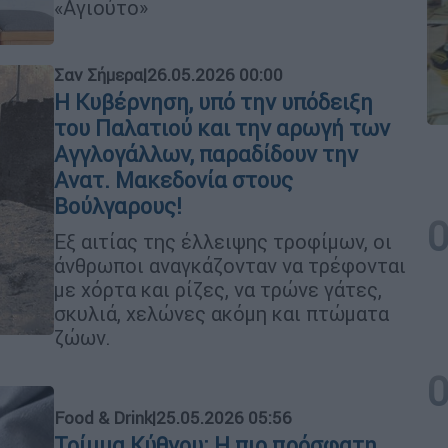
«Αγιούτο»
Σαν Σήμερα
|
26.05.2026 00:00
Η Κυβέρνηση, υπό την υπόδειξη
του Παλατιού και την αρωγή των
Αγγλογάλλων, παραδίδουν την
Ανατ. Μακεδονία στους
Βούλγαρους!
Εξ αιτίας της έλλειψης τροφίμων, οι
άνθρωποι αναγκάζονταν να τρέφονται
με χόρτα και ρίζες, να τρώνε γάτες,
σκυλιά, χελώνες ακόμη και πτώματα
ζώων.
Food & Drink
|
25.05.2026 05:56
Τρίμμα Κύθνου: Η πιο πρόσφατη