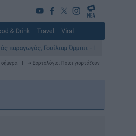
od & Drink
Travel
Viral
ίλιαμ Όρμπιτ - Η καθοριστική συμβολή του στο 
 σήμερα
|
➔ Εορτολόγιο: Ποιοι γιορτάζουν