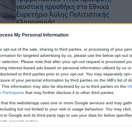
γευστική προσθήκη στο Εθνικό
Ευρετήριο Άυλης Πολιτιστικής
Κληρονομιάς
Ανάμεσα στις νέες προσθήκες
ocess My Personal Information
ξεχωρίζει μία γεύση με βαθιές ρίζες
στην ελληνική τυροκομική παράδοση
to opt-out of the sale, sharing to third parties, or processing of your per
formation for targeted advertising by us, please use the below opt-out s
Κε
r selection. Please note that after your opt-out request is processed y
Κ
eing interest-based ads based on personal information utilized by us or
Ελλάδα
|
23.05.2026 12:07
0
disclosed to third parties prior to your opt-out. You may separately opt-
Η Αγάπη από το Ξυλόκαστρο
losure of your personal information by third parties on the IAB’s list of
τίμησε την Ελλάδα στο Μαρόκο:
. This information may also be disclosed by us to third parties on the
IA
Το παγκόσμιο μήνυμα ειρήνης από
Participants
that may further disclose it to other third parties.
30 κορυφαίους ιππείς
 that this website/app uses one or more Google services and may gath
ΑΠ
including but not limited to your visit or usage behaviour. You may click 
Η Ελληνίδα εκπαιδεύτρια αλόγων
 to Google and its third-party tags to use your data for below specifi
Μ
μιλάει στο ethnos.gr για τη μοναδική
ogle consent section.
Α
εμπειρία που έζησε στην πρώτη