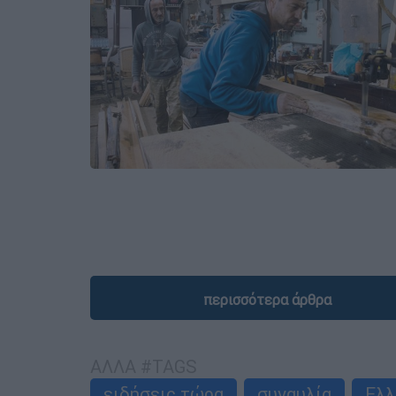
περισσότερα άρθρα
ΑΛΛΑ #TAGS
ειδήσεις τώρα
συναυλία
Ελλ