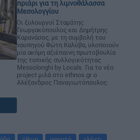
πριάρι για τη λιμνοθάλασσα
Μεσολογγίου
Οι ξυλουργοί Σταμάτης
Γεωργακόπουλος και Δημήτρης
Καρανάσος, με τη συμβολή του
ναυπηγού Φώτη Καλύβα, υλοποιούν
μία ακόμη αξιέπαινη πρωτοβουλία
της τοπικής συλλογικότητας
Messolonghi by Locals. Για το νέο
project μιλά στο ethnos.gr ο
Αλέξανδρος Παναγιωτόπουλος.
άδα
έθιμα
φαγητό
γλέντι