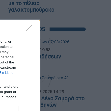
με το τέλειο
γαλακτομπούρεκο
POPULAR VIDEOS
sonal or
ection to
ντρικό...
|
07.08.2026 19:53
ou may
εντρικό δελτίο ειδήσεων
 personal
7/08/2026
out of the
 downstream
B’s List of
er and store
ΟΣΠΑΣΜΑΤΑ...
|
07.08.2026 14:29
to grant or
ed purposes
νημόσυνο για τη Λένα Σαμαρά στο
΄ Νεκροταφείο Αθηνών