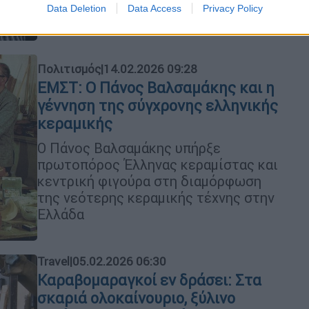
Data Deletion
Data Access
Privacy Policy
του
Πολιτισμός
|
14.02.2026 09:28
EMΣΤ: O Πάνος Βαλσαμάκης και η
γέννηση της σύγχρονης ελληνικής
κεραμικής
Ο Πάνος Βαλσαμάκης υπήρξε
πρωτοπόρος Έλληνας κεραμίστας και
κεντρική φιγούρα στη διαμόρφωση
της νεότερης κεραμικής τέχνης στην
Ελλάδα
Travel
|
05.02.2026 06:30
Καραβομαραγκοί εν δράσει: Στα
σκαριά ολοκαίνουριο, ξύλινο