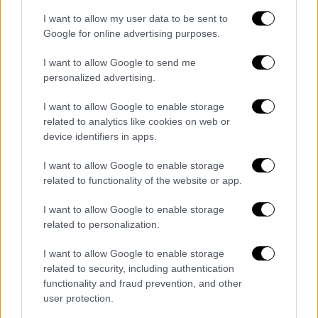
I want to allow my user data to be sent to
Google for online advertising purposes.
I want to allow Google to send me
Πολιτισμός
|
14.03.2026 17:20
personalized advertising.
Ιστορική στιγμή: Στο Μεσολόγγι ο
I want to allow Google to enable storage
πίνακας του Ντελακρουά για τα 200
related to analytics like cookies on web or
χρόνια από την Έξοδο
device identifiers in apps.
«Πληγωμένη αλλά όρθια, ταπεινή αλλά
I want to allow Google to enable storage
αξιοπρεπής» σημείωσε η Λίνα Μενδώνη -
related to functionality of the website or app.
Δείτε βίντεο
I want to allow Google to enable storage
related to personalization.
I want to allow Google to enable storage
related to security, including authentication
functionality and fraud prevention, and other
user protection.