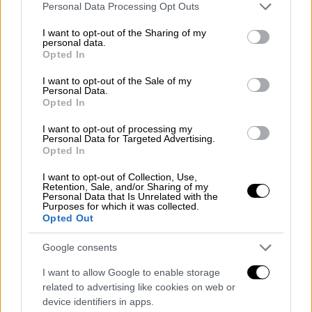
Please note that this website/app uses one or more Google
Personal Data Processing Opt Outs
services and may gather and store information including but
not limited to your visit or usage behaviour. You may click to
I want to opt-out of the Sharing of my
Κόσμος
|
16.03.2026 13:22
personal data.
grant or deny consent to Google and its third-party tags to
Το Ιράν θα μετατρέψει σε μουσείο το
Opted In
use your data for below specified purposes in below Google
βομβαρδισμένο σχολείο θηλέων
consent section.
I want to opt-out of the Sale of my
Personal Data.
Προκαταρκτική έρευνα δείχνει ότι οι ΗΠΑ
Opted In
ευθύνονται για τη φονική επίθεση σε
σχολείο του Ιράν
I want to opt-out of processing my
Personal Data for Targeted Advertising.
Opted In
I want to opt-out of Collection, Use,
Retention, Sale, and/or Sharing of my
Personal Data that Is Unrelated with the
Purposes for which it was collected.
Opted Out
Google consents
I want to allow Google to enable storage
related to advertising like cookies on web or
device identifiers in apps.