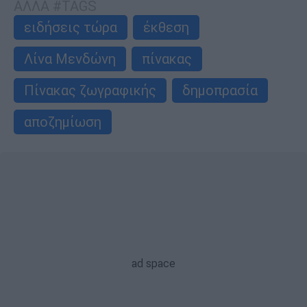
ΑΛΛΑ #TAGS
ειδήσεις τώρα
έκθεση
Λίνα Μενδώνη
πίνακας
Πίνακας ζωγραφικής
δημοπρασία
αποζημίωση