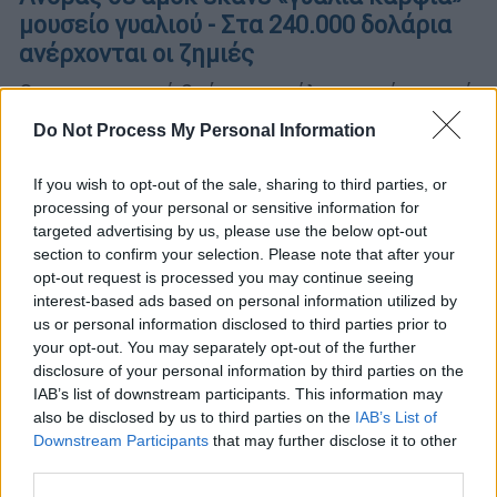
μουσείο γυαλιού - Στα 240.000 δολάρια
ανέρχονται οι ζημιές
Οι αστυνομικοί βρήκαν μεγάλα κομμάτια από
πολύχρωμο σπασμένο γυαλί στο μονοπάτι
Do Not Process My Personal Information
και σκορπισμένα σε όλη την περιοχή
If you wish to opt-out of the sale, sharing to third parties, or
processing of your personal or sensitive information for
targeted advertising by us, please use the below opt-out
section to confirm your selection. Please note that after your
opt-out request is processed you may continue seeing
interest-based ads based on personal information utilized by
us or personal information disclosed to third parties prior to
your opt-out. You may separately opt-out of the further
disclosure of your personal information by third parties on the
IAB’s list of downstream participants. This information may
also be disclosed by us to third parties on the
IAB’s List of
Downstream Participants
that may further disclose it to other
third parties.