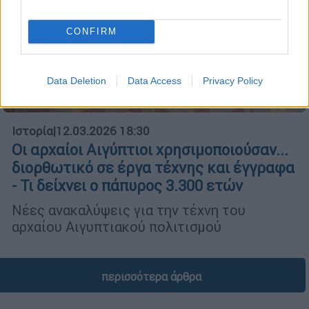
CONFIRM
Data Deletion
Data Access
Privacy Policy
Ιστορία
|
12.03.2026 18:30
Οι αρχαίοι Αιγύπτιοι χρησιμοποιούσαν...
διορθωτικό σε έργα τέχνης και έγγραφα
- Τι δείχνει ο πάπυρος 3.300 ετών
Νέες ανακαλύψεις για την τέχνη του
αρχαίου Αιγυπτιακού πολιτισμού
περισσότερα άρθρα