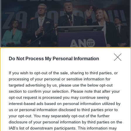
Do Not Process My Personal Information
Κόσμος
|
04.10.2025 23:45
If you wish to opt-out of the sale, sharing to third parties, or
Τσεχία: Μονοκομματική κυβέρνηση με
processing of your personal or sensitive information for
την στήριξη της ακροδεξιάς θα
targeted advertising by us, please use the below opt-out
section to confirm your selection. Please note that after your
επιδιώξει ο Αντρέι Μπάμπις
opt-out request is processed you may continue seeing
Ο Μπάμπις, που χαρακτήρισε «ιστορικό» το
interest-based ads based on personal information utilized by
us or personal information disclosed to third parties prior to
αποτέλεσμα, δεν εξασφάλισε την απόλυτη
your opt-out. You may separately opt-out of the further
πλειοψηφία στο κοινοβούλιο
disclosure of your personal information by third parties on the
IAB’s list of downstream participants. This information may