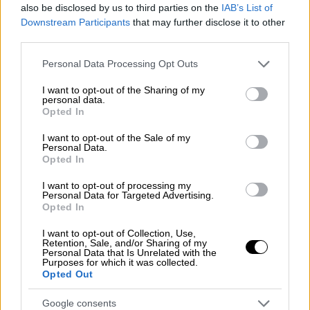
also be disclosed by us to third parties on the
IAB’s List of
Downstream Participants
that may further disclose it to other
third parties.
Please note that this website/app uses one or more Google
Personal Data Processing Opt Outs
services and may gather and store information including but
not limited to your visit or usage behaviour. You may click to
I want to opt-out of the Sharing of my
personal data.
grant or deny consent to Google and its third-party tags to
Opted In
use your data for below specified purposes in below Google
consent section.
I want to opt-out of the Sale of my
Personal Data.
Opted In
I want to opt-out of processing my
Personal Data for Targeted Advertising.
Opted In
Αθλητισμός
|
12.08.2025 11:30
I want to opt-out of Collection, Use,
ΜΜΕ Τσεχίας: «Ο ΠΑΟΚ θέλει διακαώς
Retention, Sale, and/or Sharing of my
Personal Data that Is Unrelated with the
τον Ζαφείρη, του προσφέρει ένα
Purposes for which it was collected.
Opted Out
εκπληκτικό συμβόλαιο»
Ο ΠΑΟΚ έχει κάνει all in στο θέμα Ζαφείρη
Google consents