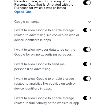
Retention, Sale, and/or Sharing of my
Personal Data that Is Unrelated with the
Purposes for which it was collected.
Opted Out
Google consents
I want to allow Google to enable storage
related to advertising like cookies on web or
Αθλητισμός
|
20.07.2026 18:00
device identifiers in apps.
Θλίψη στο παγκόσμιο ποδόσφαιρο:
I want to allow my user data to be sent to
Πέθανε ο Κέβιν Κίγκαν
Google for online advertising purposes.
Έδινε μάχη με τον καρκίνο από τον
περασμένο Ιανουάριο, όμως διαγνώστηκε
I want to allow Google to send me
personalized advertising.
στο τέταρτο στάδιο της νόσου
I want to allow Google to enable storage
related to analytics like cookies on web or
device identifiers in apps.
I want to allow Google to enable storage
related to functionality of the website or app.