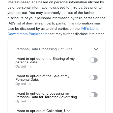
interest-based ads based on personal information utilized by
us or personal information disclosed to third parties prior to
your opt-out. You may separately opt-out of the further
Αθλητισμός
|
21.07.2026 06:11
disclosure of your personal information by third parties on the
Μουντιάλ: Αθλητικογράφοι
IAB’s list of downstream participants. This information may
«ακτινογραφούν» τη γιορτή του κέρδους
also be disclosed by us to third parties on the
IAB’s List of
- Οι εκπλήξεις, οι απογοητεύσεις, οι
Downstream Participants
that may further disclose it to other
παρεμβάσεις Τραμπ
third parties.
Please note that this website/app uses one or more Google
Συμφωνούν στο ότι αποδόθηκε
Personal Data Processing Opt Outs
services and may gather and store information including but
ποδοσφαιρική δικαιοσύνη και κατέκτησε το
not limited to your visit or usage behaviour. You may click to
I want to opt-out of the Sharing of my
τρόπαιο η καλύτερη ομάδα
personal data.
grant or deny consent to Google and its third-party tags to
Opted In
use your data for below specified purposes in below Google
consent section.
I want to opt-out of the Sale of my
Personal Data.
Opted In
I want to opt-out of processing my
Personal Data for Targeted Advertising.
Opted In
I want to opt-out of Collection, Use,