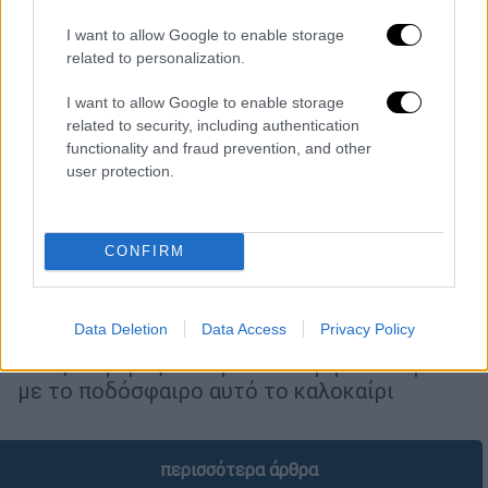
I want to allow Google to enable storage
related to personalization.
I want to allow Google to enable storage
related to security, including authentication
functionality and fraud prevention, and other
user protection.
Αθλητισμός
|
20.07.2026 11:00
CONFIRM
Πολιτική γκρίνια, το «αόρατο χέρι» του
Τραμπ και αισχροκέρδεια: Μια
διαφορετική ανασκόπηση του Μουντιάλ
Data Deletion
Data Access
Privacy Policy
Όλες οι φορές που η πολιτική «μπλέχτηκε»
με το ποδόσφαιρο αυτό το καλοκαίρι
περισσότερα άρθρα