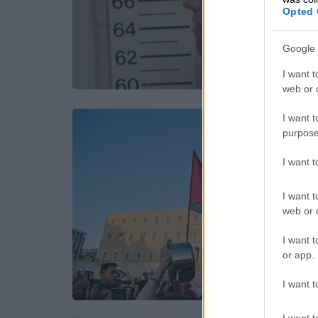
Opted 
Google 
I want t
web or d
I want t
purpose
I want 
I want t
web or d
I want t
or app.
I want t
I want t