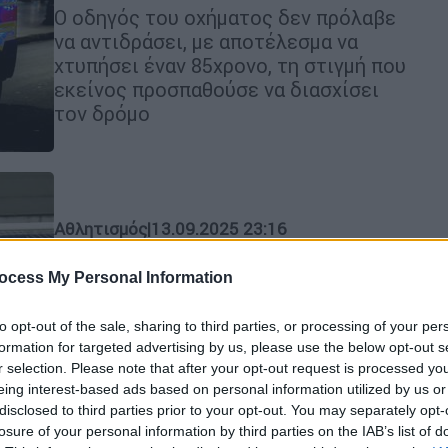
Ο οδηγός του οχήματος δεν πρόλαβε
να αντιδράσει, με αποτέλεσμα να
χτυπήσει έναν 85χρονο, τη στιγμή που
εκείνος προσπαθούσε να διασχίσει
τον δρόμο
Αθλητισμός
|
13.09.2025 23:16
Ιδανικό ντεμπούτο για Χιμένεθ
ocess My Personal Information
στον Άρη με νίκη στην έδρα του
Ατρόμητου
to opt-out of the sale, sharing to third parties, or processing of your per
Οι Κίτρινοι επικράτησαν 2-1 στο
formation for targeted advertising by us, please use the below opt-out s
Περιστέρι
r selection. Please note that after your opt-out request is processed y
eing interest-based ads based on personal information utilized by us or
disclosed to third parties prior to your opt-out. You may separately opt-
losure of your personal information by third parties on the IAB’s list of