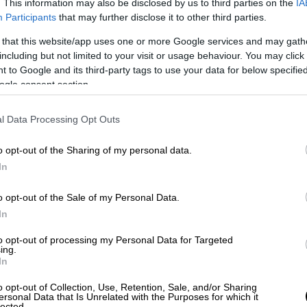
. This information may also be disclosed by us to third parties on the
IA
Participants
that may further disclose it to other third parties.
Ελλάδα
|
13.09.2025 23:00
 that this website/app uses one or more Google services and may gath
Κόβει την ανάσα το βίντεο από την
including but not limited to your visit or usage behaviour. You may click 
παράσυρση και εγκατάλειψη
 to Google and its third-party tags to use your data for below specifi
16χρονης στα Καμίνια –
ogle consent section.
Αναζητείται ο οδηγός του ΙΧ
l Data Processing Opt Outs
Το περιστατικό, που καταγράφηκε
από κάμερα της περιοχής, συνέβη το
o opt-out of the Sharing of my personal data.
βράδυ της Παρασκευής
In
o opt-out of the Sale of my Personal Data.
Κόσμος
|
13.09.2025 22:45
In
«Τάιλερ, είσαι εσύ;» - Η στιγμή που
to opt-out of processing my Personal Data for Targeted
αποκαλύφθηκαν όλα για τον
ing.
In
δολοφόνο του Τσάρλι Κερκ και
πώς οι ΗΠΑ επιδιώκουν τη
o opt-out of Collection, Use, Retention, Sale, and/or Sharing
ersonal Data that Is Unrelated with the Purposes for which it
θανατική του ποινή
lected.