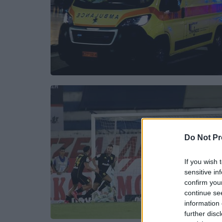
Do Not Pr
If you wish 
sensitive in
confirm you
continue se
information 
further disc