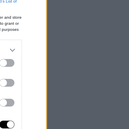
B’s List of
er and store
to grant or
ed purposes