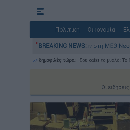
Πολιτική
Οικονομία
Ελ
ερών - Νοσηλευόταν στη ΜΕΘ Νεογνών
BREAKING NEWS:
Mar
δημοφιλές τώρα:
Σου καίει το μυαλό: Το 
Οι ειδήσει