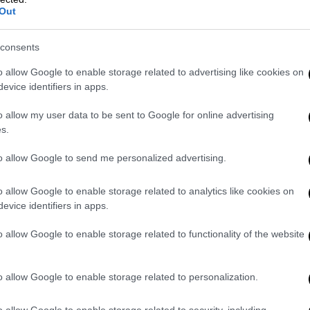
Out
Πώς ο δράστης συνελήφθη μετά από
30 ώρες ανθρωποκυνηγητού και με
consents
περισσότερες από 7.000
πληροφορίες
o allow Google to enable storage related to advertising like cookies on
evice identifiers in apps.
o allow my user data to be sent to Google for online advertising
s.
Ελλάδα
|
13.09.2025 22:30
to allow Google to send me personalized advertising.
Συμπλοκη Ισραηλινών και
Παλαιστίνιων στην πλατεία
o allow Google to enable storage related to analytics like cookies on
Συντάγματος
evice identifiers in apps.
Οι πέντε εμπλεκόμενοι προσήχθησαν
o allow Google to enable storage related to functionality of the website
στο ΑΤ Συντάγματος
o allow Google to enable storage related to personalization.
o allow Google to enable storage related to security, including