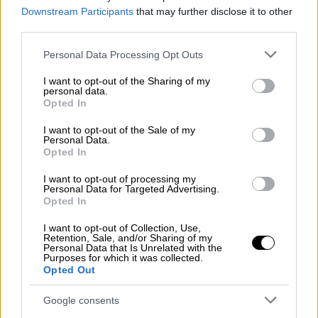
στους Ταγαράδες!
Downstream Participants
that may further disclose it to other
third parties.
Please note that this website/app uses one or more Google
Personal Data Processing Opt Outs
services and may gather and store information including but
not limited to your visit or usage behaviour. You may click to
I want to opt-out of the Sharing of my
personal data.
grant or deny consent to Google and its third-party tags to
Opted In
use your data for below specified purposes in below Google
consent section.
I want to opt-out of the Sale of my
Personal Data.
Opted In
I want to opt-out of processing my
Personal Data for Targeted Advertising.
Opted In
I want to opt-out of Collection, Use,
Retention, Sale, and/or Sharing of my
Personal Data that Is Unrelated with the
Purposes for which it was collected.
Opted Out
Αθλητισμός
|
05.08.2026 13:15
Conference League: Θέλει το βήμα
Google consents
πρόκρισης για τα playoffs ο