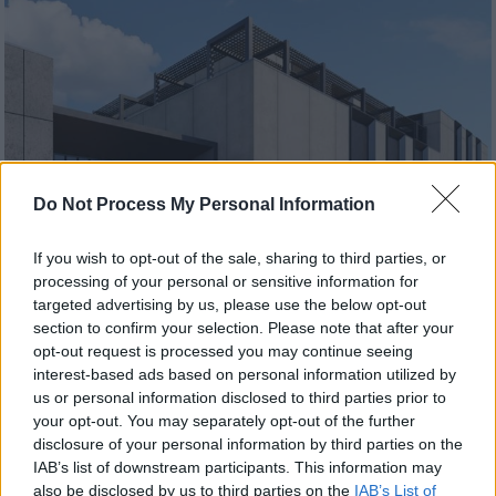
Do Not Process My Personal Information
If you wish to opt-out of the sale, sharing to third parties, or
processing of your personal or sensitive information for
targeted advertising by us, please use the below opt-out
section to confirm your selection. Please note that after your
Αθλητισμός
|
05.08.2026 14:50
opt-out request is processed you may continue seeing
Σημαντικό βήμα για το αθλητικό κέντρο
interest-based ads based on personal information utilized by
του ΠΑΟΚ: Κατατέθηκε η αίτηση
us or personal information disclosed to third parties prior to
προέγκρισης οικοδομικής άδειας
your opt-out. You may separately opt-out of the further
disclosure of your personal information by third parties on the
Νέα θετική εξέλιξη αναφορικά με το
IAB’s list of downstream participants. This information may
αθλητικό κέντρο του Δικεφάλου του Βορρά
also be disclosed by us to third parties on the
IAB’s List of