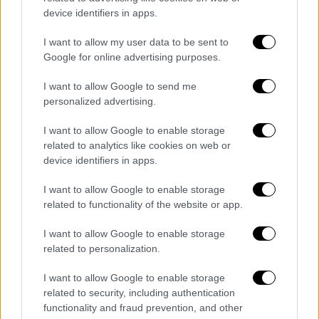
device identifiers in apps.
I want to allow my user data to be sent to
Google for online advertising purposes.
I want to allow Google to send me
personalized advertising.
I want to allow Google to enable storage
related to analytics like cookies on web or
device identifiers in apps.
I want to allow Google to enable storage
related to functionality of the website or app.
I want to allow Google to enable storage
Αθλητισμός
|
04.06.2026 22:20
related to personalization.
Ισόπαλη η Εθνική Ελλάδας με γκολ στο
I want to allow Google to enable storage
95' απέναντι στη «μουντιαλική» Σουηδία
related to security, including authentication
Θετική ήταν η εικόνα της Γαλανόλευκης στο
functionality and fraud prevention, and other