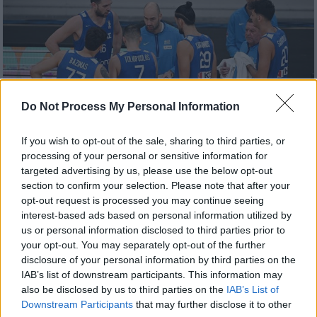
Do Not Process My Personal Information
If you wish to opt-out of the sale, sharing to third parties, or
processing of your personal or sensitive information for
targeted advertising by us, please use the below opt-out
Αθλητισμός
|
20.06.2026 17:26
section to confirm your selection. Please note that after your
Με παίκτες του Ολυμπιακού και του
opt-out request is processed you may continue seeing
Παναθηναϊκού και ένα νέο πρόσωπο οι
interest-based ads based on personal information utilized by
us or personal information disclosed to third parties prior to
κλήσεις Σπανούλη στην Εθνική μπάσκετ
your opt-out. You may separately opt-out of the further
15 παίκτες κάλεσε ο ομοσπονδιακός
disclosure of your personal information by third parties on the
τεχνικός
IAB’s list of downstream participants. This information may
also be disclosed by us to third parties on the
IAB’s List of
Downstream Participants
that may further disclose it to other