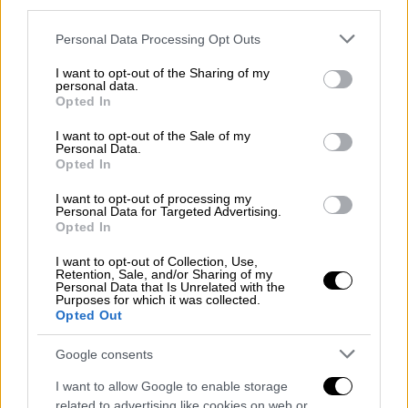
third parties.
Please note that this website/app uses one or more Google
Personal Data Processing Opt Outs
services and may gather and store information including but
not limited to your visit or usage behaviour. You may click to
I want to opt-out of the Sharing of my
personal data.
grant or deny consent to Google and its third-party tags to
Opted In
use your data for below specified purposes in below Google
consent section.
I want to opt-out of the Sale of my
Personal Data.
Opted In
I want to opt-out of processing my
Personal Data for Targeted Advertising.
Opted In
I want to opt-out of Collection, Use,
Retention, Sale, and/or Sharing of my
Αθλητισμός
|
08.06.2026 00:00
Personal Data that Is Unrelated with the
Purposes for which it was collected.
Φιλική ήττα της Ελλάδας από τα...
Opted Out
δεύτερα της Ιταλίας
Google consents
Η Εθνική ηττήθηκε στο Παγκρήτιο από την
Ιταλία με 1-0
I want to allow Google to enable storage
related to advertising like cookies on web or