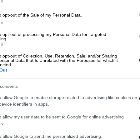
In
o opt-out of the Sale of my Personal Data.
In
Κόσμος
|
05.07.2026 09:12
Κε
Φρίκη στη Βρετανία:
to opt-out of processing my Personal Data for Targeted
Κ
ing.
Καταδικασμένος δολοφόνος
0
In
απήγαγε 15χρονη και τη βίαζε στο
αυτοκίνητο επί 8 ώρες
o opt-out of Collection, Use, Retention, Sale, and/or Sharing
ersonal Data that Is Unrelated with the Purposes for which it
lected.
Το κορίτσι σώθηκε χάρη στα γρήγορα
Out
αντανακλαστικά της αστυνομίας και ο
ΑΠ
δράστης οδηγήθηκε στη φυλακή
consents
Φ
φ
o allow Google to enable storage related to advertising like cookies on
evice identifiers in apps.
Αθλητισμός
|
01.07.2026 07:25
o allow my user data to be sent to Google for online advertising
«Βόμβα» στο ιταλικό ποδόσφαιρο:
s.
Ερευνάται διεθνής
Κε
ποδοσφαιριστής της Ίντερ για
Κ
to allow Google to send me personalized advertising.