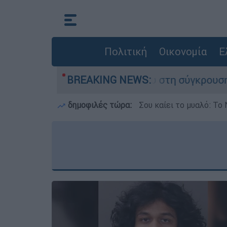
Πολιτική
Οικονομία
Ε
που έχασε τη ζωή του στη σύγκρουση ελικοπτέρ
BREAKING NEWS:
δημοφιλές τώρα:
Σου καίει το μυαλό: Το 