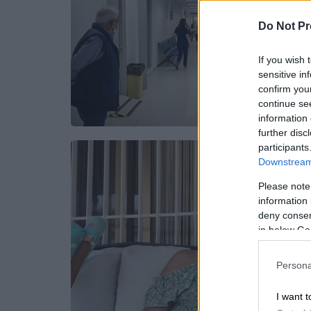
Do Not Pr
If you wish 
sensitive in
confirm you
continue se
information 
further disc
participants
Downstream 
Please note
information 
deny consent
in below Go
Persona
I want t