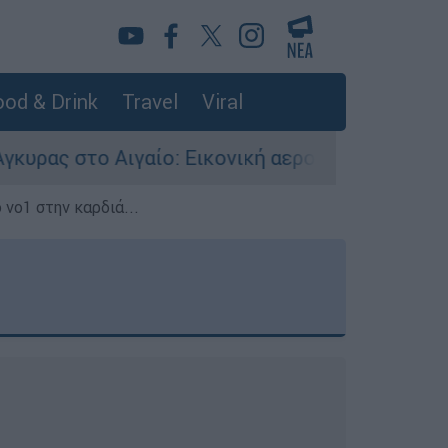
od & Drink
Travel
Viral
γαίο: Εικονική αερομαχία ανάμεσα σε ελληνικά 
 νο1 στην καρδιά...