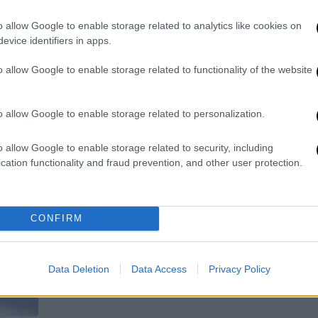
συνεύρεση με ανήλικη
0
o allow Google to enable storage related to analytics like cookies on
Ο Αλεσάντρο Μπαστόνι φέρεται να
evice identifiers in apps.
είχε σεξουαλική επαφή με 17χρονη
την οποία εκμεταλλευόταν κύκλωμα
o allow Google to enable storage related to functionality of the website
συνοδών
ΑΠ
Δ
o allow Google to enable storage related to personalization.
δ
Θ
o allow Google to enable storage related to security, including
cation functionality and fraud prevention, and other user protection.
Ελλάδα
|
25.06.2026 23:30
Θεσσαλονίκη: 28χρονη απέκρυψε
το φύλο και την ηλικία της για να
Με
κάνει σχέση με ανήλικη
CONFIRM
Μ
Η 28χρονη φέρεται να παρουσιάστηκε
0
στην ανήλικη ως 20χρονος άντρας
Data Deletion
Data Access
Privacy Policy