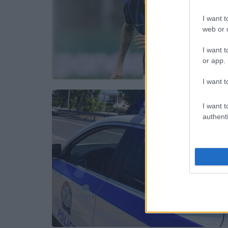
I want t
web or d
I want t
or app.
I want t
I want t
authenti