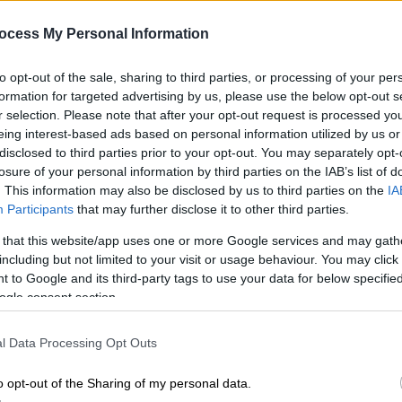
16χρονη μετά από υπερβολική
ocess My Personal Information
κατανάλωση αλκοόλ
Για την υπόθεση έχει συλληφθεί η
to opt-out of the sale, sharing to third parties, or processing of your per
48χρονη μητέρα της
formation for targeted advertising by us, please use the below opt-out s
r selection. Please note that after your opt-out request is processed y
eing interest-based ads based on personal information utilized by us or
disclosed to third parties prior to your opt-out. You may separately opt-
losure of your personal information by third parties on the IAB’s list of
. This information may also be disclosed by us to third parties on the
IA
Κόσμος
|
06.07.2026 17:15
Participants
that may further disclose it to other third parties.
«Έτρωγα κέτσαπ και τριμμένο
 that this website/app uses one or more Google services and may gath
τυρί»: 12χρονη πέρασε 32 ώρες
including but not limited to your visit or usage behaviour. You may click 
εγκλωβισμένη στα συντρίμμια της
 to Google and its third-party tags to use your data for below specifi
Βενεζουέλας
ogle consent section.
Η Φαμπιάνα Μπλάνκο παγιδεύτηκε
όταν η 10ώροφη πολυκατοικία στην
l Data Processing Opt Outs
οποία ζούσε κατέρρευσε μετά τον
o opt-out of the Sharing of my personal data.
διπλό σεισμό