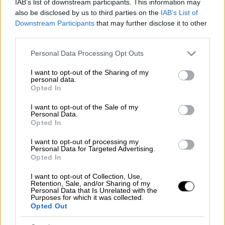
IAB’s list of downstream participants. This information may
Ο δράστης έχει συλληφθεί και παλαιότερα -
also be disclosed by us to third parties on the
IAB’s List of
«Δεν υποχωρώ», δηλώνει το θύμα
Downstream Participants
that may further disclose it to other
third parties.
Please note that this website/app uses one or more Google
Personal Data Processing Opt Outs
services and may gather and store information including but
not limited to your visit or usage behaviour. You may click to
I want to opt-out of the Sharing of my
personal data.
grant or deny consent to Google and its third-party tags to
Opted In
use your data for below specified purposes in below Google
consent section.
I want to opt-out of the Sale of my
Personal Data.
Opted In
I want to opt-out of processing my
Personal Data for Targeted Advertising.
Opted In
I want to opt-out of Collection, Use,
Retention, Sale, and/or Sharing of my
Personal Data that Is Unrelated with the
Purposes for which it was collected.
Ελλάδα
|
06.05.2025 22:38
Opted Out
Πολυτεχνειούπολη: Συνελήφθη ο