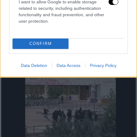
I want to allow Google to enable storage
Βίντεο από το περιστατικό βίας στην
related to security, including authentication
Πολυτεχνειούπολη - «Τον έσπρωξα,
functionality and fraud prevention, and other
έβγαλα την αφίσα και τότε με
user protection.
χαστούκισε»
Επίθεση καταγγέλλει η ιδιοκτήτρια
CONFIRM
κυλικείου της Σχολής Μηχανολόγων –
Μηχανικών στην Πολυτεχνειούπολη
Data Deletion
Data Access
Privacy Policy