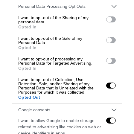
Please note that this website/app uses one or more Google
Personal Data Processing Opt Outs
services and may gather and store information including but
not limited to your visit or usage behaviour. You may click to
I want to opt-out of the Sharing of my
personal data.
grant or deny consent to Google and its third-party tags to
Opted In
use your data for below specified purposes in below Google
Αθλητισμός
|
09.05.2025 22:51
consent section.
I want to opt-out of the Sale of my
BCL: Η ΑΕΚ έδωσε μεγάλη μάχη αλλά
Personal Data.
λύγισε στο φινάλε απ' την Ουνικάχα
Opted In
Μάλαγα
I want to opt-out of processing my
Personal Data for Targeted Advertising.
Η Μάλαγα επικράτησε της ΑΕΚ στα Άνω
Opted In
Λιόσια με 71-65 και θα παίξει για τον τίτλο
I want to opt-out of Collection, Use,
με τη Γαλατασαράι
Retention, Sale, and/or Sharing of my
Personal Data that Is Unrelated with the
Purposes for which it was collected.
Opted Out
Google consents
I want to allow Google to enable storage
related to advertising like cookies on web or
device identifiers in apps.