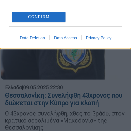
CONFIRM
Data Deletion
Data Access
Privacy Policy
Ελλάδα
|
09.05.2025 22:30
Θεσσαλονίκη: Συνελήφθη 43χρονος που
διώκεται στην Κύπρο για κλοπή
Ο 43χρονος συνελήφθη, χθες το βράδυ, στον
κρατικό αερολιμένα «Μακεδονία» της
Θεσσαλονίκης