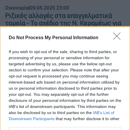
Οικονομία
|
09.05.2025 23:00
Ριζικές αλλαγές στα επαγγελματικά
ταμεία - Το σχέδιο της Ν. Κεραμέως για
ασφαλιστικό νέας γενιάς
Do Not Process My Personal Information
Στα 2 δισ. τα περιουσιακά στοιχεία των
ταμείων επαγγελματικής ασφάλισης – Στα
If you wish to opt-out of the sale, sharing to third parties, or
2.5 δισ. τα αποθεματικά του ΕΦΚΑ
processing of your personal or sensitive information for
targeted advertising by us, please use the below opt-out
section to confirm your selection. Please note that after your
opt-out request is processed you may continue seeing
interest-based ads based on personal information utilized by
us or personal information disclosed to third parties prior to
your opt-out. You may separately opt-out of the further
disclosure of your personal information by third parties on the
IAB’s list of downstream participants. This information may
also be disclosed by us to third parties on the
IAB’s List of
Downstream Participants
that may further disclose it to other
third parties.