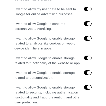
I want to allow my user data to be sent to
Google for online advertising purposes.
I want to allow Google to send me
personalized advertising.
I want to allow Google to enable storage
related to analytics like cookies on web or
Κόσμος
|
09.05.2025 22:45
device identifiers in apps.
Γάζα: Δυο στρατιώτες του Ισραήλ
νεκροί σε μάχες στον νότο
I want to allow Google to enable storage
related to functionality of the website or app.
Χθες Πέμπτη το παλαιστινιακό ισλαμιστικό
κίνημα Χαμάς ανέφερε πως μέλη του
I want to allow Google to enable storage
στρατιωτικού βραχίονά του ενεπλάκησαν σε
related to personalization.
«σφοδρές συγκρούσεις» με στοιχεία του
I want to allow Google to enable storage
ισραηλινού στρατού
related to security, including authentication
functionality and fraud prevention, and other
user protection.