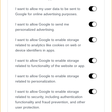
ποδοσφαιρικά παπούτσια» του.
I want to allow my user data to be sent to
Την Παρασκευή (9/5) η
«ασπρόμαυρη» ΠΑΕ
Google for online advertising purposes.
έστειλε το δικό της μήνυμα για τηνβ
I want to allow Google to send me
κυριακάτικη αναμέτρηση, στο περιθώριο της
personalized advertising.
οποίας θα τιμηθεί ο
Πορτογάλος αρχηγός
,
που με τη σειρά του απευθύνθηκε μέσα από
I want to allow Google to enable storage
ένα συγκινητικό video προς τον κόσμο του
related to analytics like cookies on web or
device identifiers in apps.
ΠΑΟΚ.
I want to allow Google to enable storage
«Το
ταξίδι έφτασε στο τέλος του
. Ένας
related to functionality of the website or app.
τελευταίος αγώνας. Σας περιμένω όλους
στην Τούμπα!», ήταν τα λόγια του.
I want to allow Google to enable storage
related to personalization.
I want to allow Google to enable storage
related to security, including authentication
functionality and fraud prevention, and other
user protection.