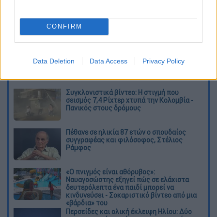
CONFIRM
Data Deletion
Data Access
Privacy Policy
Διαβάστε ακόμη
Συγκλονιστικά βίντεο: Η στιγμή που
σεισμός 7,4 Ρίχτερ χτυπά την Κολομβία -
Πανικός στους δρόμους
Πέθανε σε ηλικία 87 ετών ο σπουδαίος
συγγραφέας και φιλόσοφος, Στέλιος
Ράμφος
«Ο πνιγμός είναι αθόρυβος»:
Ναυαγοσώστης εξηγεί πώς σε ελάχιστα
δευτερόλεπτα ένα παιδί μπορεί να
κινδυνεύσει - Σοκαριστικό βίντεο από μια
«βάρδια» του
Περσείδες και ολική έκλειψη Ηλίου: Δύο