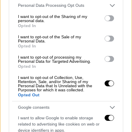
Please note that this website/app uses one or more Google
Personal Data Processing Opt Outs
services and may gather and store information including but
Αθλητισμός
|
07.05.2025 19:15
not limited to your visit or usage behaviour. You may click to
I want to opt-out of the Sharing of my
personal data.
Το συγκινητικό «αντίο» του Βιεϊρίνια
grant or deny consent to Google and its third-party tags to
Opted In
στο ποδόσφαιρο: «Ο ΠΑΟΚ άλλαξε τη
use your data for below specified purposes in below Google
consent section.
ζωή μου - Σας ευχαριστώ για την
I want to opt-out of the Sale of my
Personal Data.
ανατριχίλα»
Opted In
I want to opt-out of processing my
Personal Data for Targeted Advertising.
Opted In
Το βράδυ της Κυριακής (11/5) ο ΠΑΟΚ έχει
I want to opt-out of Collection, Use,
διπλή «αποστολή» στην Τούμπα
. Σε πρώτη
Retention, Sale, and/or Sharing of my
Personal Data that Is Unrelated with the
φάση, έχει το να πετύχει τη
νίκη επί της ΑΕΚ
Purposes for which it was collected.
Opted Out
που θα εξασφαλίσει και την
3η θέση στη
Stoiximan Super League
. Δεύτερο όμως
Google consents
σημαντικό ζητούμενο είναι να
I want to allow Google to enable storage
αποχαιρετήσει και τον Αντρέ Βιεϊρίνια,
τον
related to advertising like cookies on web or
μεγάλο του αρχηγό, που θα «κρεμάσει τα
device identifiers in apps.