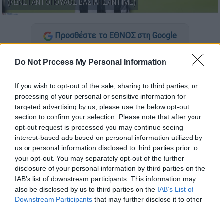
(ΚΩΝΣΤΑΝΤΟΠΟΥΛΟΣ ΒΑΣΙΛΗΣ/INTIME)
Προσθέστε το ΕΘΝΟΣ στη Google
Η αντίστροφη μέτρηση ξεκίνησε για το
Do Not Process My Personal Information
τελευταίο παιχνίδι της καριέρας του
Αντρέ
If you wish to opt-out of the sale, sharing to third parties, or
Βιεϊρίνια
, με τη
φανέλα του ΠΑΟΚ
, και
processing of your personal or sensitive information for
στέλνει μήνυμα στον κόσμο του
targeted advertising by us, please use the below opt-out
«Δικεφάλου»
για το αποχαιρετιστήριο ματς
section to confirm your selection. Please note that after your
απέναντι στην ΑΕΚ
.
opt-out request is processed you may continue seeing
interest-based ads based on personal information utilized by
us or personal information disclosed to third parties prior to
ΔΙΑΒΑΣΤΕ ΕΠΙΣΗΣ
your opt-out. You may separately opt-out of the further
disclosure of your personal information by third parties on the
Αθλητισμός
|
04.05.2025 22:00
IAB’s list of downstream participants. This information may
Ολυμπιακός - ΠΑΟΚ 4-2: Φιέστα των
also be disclosed by us to third parties on the
IAB’s List of
Downstream Participants
that may further disclose it to other
Ερυθρόλευκων με θρίαμβο επί του
third parties.
Δικεφάλου!