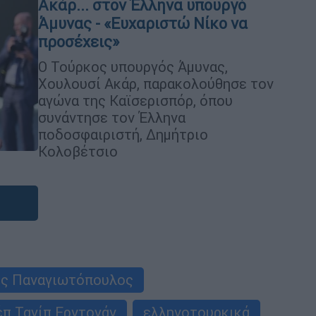
Ακάρ... στον Έλληνα υπουργό
Άμυνας - «Ευχαριστώ Νίκο να
προσέχεις»
Ο Τούρκος υπουργός Άμυνας,
Χουλουσί Ακάρ, παρακολούθησε τον
αγώνα της Καϊσερισπόρ, όπου
συνάντησε τον Έλληνα
ποδοσφαιριστή, Δημήτριο
Κολοβέτσιο
ος Παναγιωτόπουλος
π Ταγίπ Ερντογάν
ελληνοτουρκικά