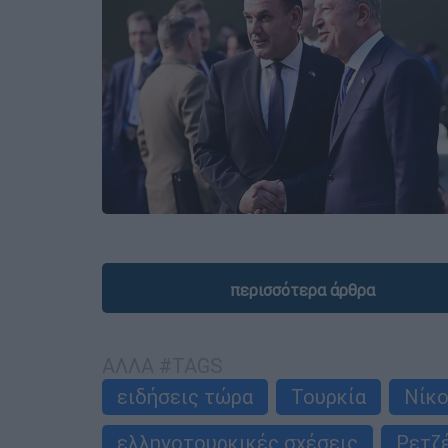
περισσότερα άρθρα
ΑΛΛΑ #TAGS
ειδήσεις τώρα
Τουρκία
Νίκ
ελληνοτουρκικές σχέσεις
Ρετζέ