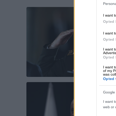
Persona
I want t
Opted 
I want t
Opted 
I want 
Advertis
Opted 
I want t
of my P
was col
Opted 
Google 
I want t
web or d