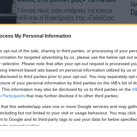
Ώρ
Τόνισε πως όσο υπάρχει το casus
Ώ
belli και η διακήρυξη της «Γαλάζιας
Πατρίδας» παραμένει και η
προκλητική στάση μιας γειτονικής
ocess My Personal Information
χώρας μέλους του ΝΑΤΟ
Με
Μ
to opt-out of the sale, sharing to third parties, or processing of your per
0
Κόσμος
|
07.06.2023 06:00
formation for targeted advertising by us, please use the below opt-out s
r selection. Please note that after your opt-out request is processed y
Τουρκία: Τα μηνύματα Ερντογάν
eing interest-based ads based on personal information utilized by us or
στο πρώτο υπουργικό συμβούλιο
disclosed to third parties prior to your opt-out. You may separately opt-
και απομάκρυνση «βόμβα» του
losure of your personal information by third parties on the IAB’s list of
Δε
προέδρου της Αμυντικής
. This information may also be disclosed by us to third parties on the
IA
Δ
Participants
that may further disclose it to other third parties.
Βιομηχανίας
 that this website/app uses one or more Google services and may gath
Αίσθηση προκαλεί η απομάκρυνση
including but not limited to your visit or usage behaviour. You may click 
του Ισμαήλ Ντεμίρ από την προεδρία
 to Google and its third-party tags to use your data for below specifi
ΑΘ
της πανίσχυρης Αμυντικής
ogle consent section.
Βιομηχανίας
Α