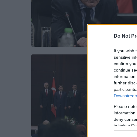
Do Not Pr
If you wish 
sensitive in
confirm you
continue se
information 
further disc
participants
Downstream 
Please note
information 
deny consent
in below Go