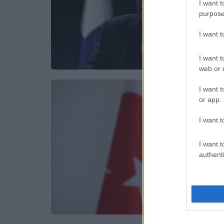
I want t
purpose
I want 
I want t
web or d
I want t
or app.
I want t
I want t
authenti