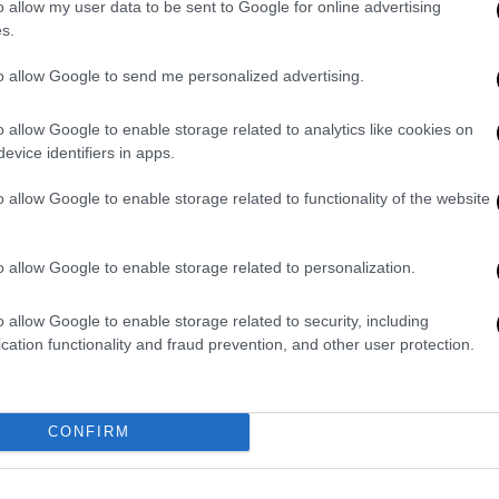
Σοϊλού «γιοκ»;
o allow my user data to be sent to Google for online advertising
s.
Το Σάββατο το βράδυ τελικά
ανακοινώνει το υπουργικό συμβούλιο
to allow Google to send me personalized advertising.
ο Ρετζέπ Ταγίπ Ερντογάν
o allow Google to enable storage related to analytics like cookies on
evice identifiers in apps.
Κόσμος
|
24.05.2023 16:56
o allow Google to enable storage related to functionality of the website
«Θα συνεχιστεί η προσέγγιση με
την Ελλάδα – Μην ασχολούμαστε
o allow Google to enable storage related to personalization.
με την ιστορία», διαμηνύει ο Ακάρ
o allow Google to enable storage related to security, including
Παρά τις πρόσφατες δηλώσεις για
cation functionality and fraud prevention, and other user protection.
τον Πόντο, ο υπουργός εθνικής
άμυνας της Τουρκίας δήλωσε ξανά
την επιθυμία του για διάλογο με την
Αθήνα
CONFIRM