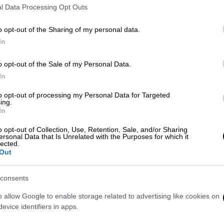
0
l Data Processing Opt Outs
o opt-out of the Sharing of my personal data.
Κόσμος
|
05.06.2023 19:51
In
Νέος υπουργός Άμυνας Τουρκίας:
o opt-out of the Sale of my Personal Data.
«Θα εργαστούμε ακατάπαυστα για
In
τη Γαλάζια Πατρίδα και τους
Αιθέρες της»
to opt-out of processing my Personal Data for Targeted
ing.
Τι δήλωσε ο νέος τούρκος ΥΠΑΜ
In
o opt-out of Collection, Use, Retention, Sale, and/or Sharing
ersonal Data that Is Unrelated with the Purposes for which it
lected.
Out
Κόσμος
|
01.06.2023 19:51
consents
Τα ηχηρά ονόματα που μένουν
o allow Google to enable storage related to advertising like cookies on
εκτός υπουργικού συμβουλίου του
evice identifiers in apps.
Ερντογάν - Τσαβούσογλου, Ακάρ,