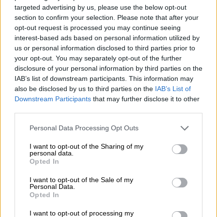
targeted advertising by us, please use the below opt-out
section to confirm your selection. Please note that after your
opt-out request is processed you may continue seeing
interest-based ads based on personal information utilized by
Ελλάδα
|
01.07.2026 18:51
us or personal information disclosed to third parties prior to
your opt-out. You may separately opt-out of the further
Καλεντερίδης: Η Ελλάδα πρέπει να
disclosure of your personal information by third parties on the
προετοιμαστεί απέναντι στα drones και
IAB’s list of downstream participants. This information may
τη στρατηγική της "Γαλάζιας Πατρίδας"
also be disclosed by us to third parties on the
IAB’s List of
Downstream Participants
that may further disclose it to other
Αναλυτές τονίζουν ότι η αντιμετώπιση της
third parties.
τουρκικής στρατηγικής δεν μπορεί να
βασίζεται μόνο στην ενίσχυση των
Please note that this website/app uses one or more Google
Personal Data Processing Opt Outs
services and may gather and store information including but
εξοπλισμών
not limited to your visit or usage behaviour. You may click to
I want to opt-out of the Sharing of my
personal data.
grant or deny consent to Google and its third-party tags to
Opted In
use your data for below specified purposes in below Google
consent section.
I want to opt-out of the Sale of my
Personal Data.
Opted In
I want to opt-out of processing my