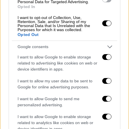
Personal Data for Targeted Advertising.
Opted In
I want to opt-out of Collection, Use,
Retention, Sale, and/or Sharing of my
Personal Data that Is Unrelated with the
Purposes for which it was collected.
Opted Out
Google consents
I want to allow Google to enable storage
Πολιτική
|
25.06.2026 15:00
related to advertising like cookies on web or
Με «δώρα» ο Τραμπ στην Άγκυρα τον
device identifiers in apps.
Ιούλιο: Πώς «βλέπει» η Αθήνα τις
I want to allow my user data to be sent to
εξελίξεις
Google for online advertising purposes.
Ο πρωθυπουργός έχει τονίσει στο παρελθόν
πως οι ελληνοαμερικανικές σχέσεις έχουν
I want to allow Google to send me
personalized advertising.
βάθος και δεν ετεροπροσδιορίζονται από τη
σχέση των ΗΠΑ με την Τουρκία
I want to allow Google to enable storage
related to analytics like cookies on web or
device identifiers in apps.