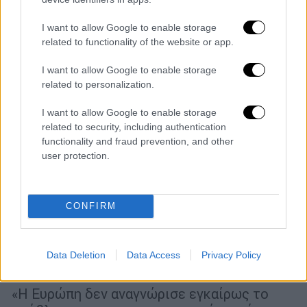
I want to allow Google to enable storage
related to functionality of the website or app.
I want to allow Google to enable storage
related to personalization.
I want to allow Google to enable storage
related to security, including authentication
functionality and fraud prevention, and other
user protection.
CONFIRM
Πολιτική
|
12.06.2026 11:29
Μητσοτάκης: Έναν μεγάλο φράχτη για
την παράτυπη μετανάστευση και μια
Data Deletion
Data Access
Privacy Policy
μεγάλη πόρτα για τη νόμιμη
«Η Ευρώπη δεν αναγνώρισε εγκαίρως το