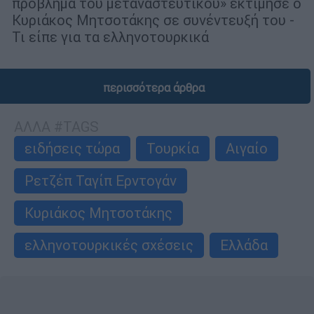
πρόβλημα του μεταναστευτικού» εκτίμησε ο
Κυριάκος Μητσοτάκης σε συνέντευξή του -
Τι είπε για τα ελληνοτουρκικά
περισσότερα άρθρα
ΑΛΛΑ #TAGS
ειδήσεις τώρα
Τουρκία
Αιγαίο
Ρετζέπ Ταγίπ Ερντογάν
Κυριάκος Μητσοτάκης
ελληνοτουρκικές σχέσεις
Ελλάδα