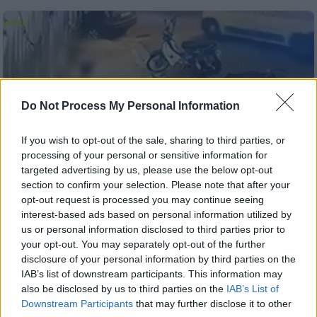
Do Not Process My Personal Information
If you wish to opt-out of the sale, sharing to third parties, or
processing of your personal or sensitive information for
targeted advertising by us, please use the below opt-out
section to confirm your selection. Please note that after your
opt-out request is processed you may continue seeing
interest-based ads based on personal information utilized by
us or personal information disclosed to third parties prior to
Ελλάδα
|
23.10.2025 17:59
your opt-out. You may separately opt-out of the further
Γκάζι: Συγκλονίζει ο πατέρας της
disclosure of your personal information by third parties on the
16χρονης - «Δεν είχε κανένα πρόβλημα,
IAB’s list of downstream participants. This information may
also be disclosed by us to third parties on the
IAB’s List of
μόνο τη φωτογραφία της έχω»
Downstream Participants
that may further disclose it to other