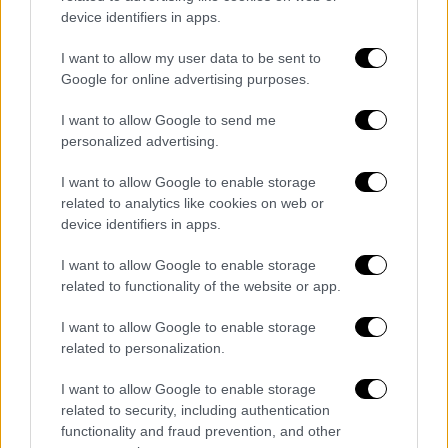
παγκόσμια λίστα των κορυφαίων μπαρ
device identifiers in apps.
με τριπλή ελληνική παρουσία
I want to allow my user data to be sent to
Ποιο αθηναϊκό μπαρ φιγουράρει στην πρώτη
Google for online advertising purposes.
10άδα, ποιες ευρωπαϊκές πόλεις
εμφανίζονται δυο φορές στους πρώτους 10
I want to allow Google to send me
personalized advertising.
I want to allow Google to enable storage
related to analytics like cookies on web or
device identifiers in apps.
I want to allow Google to enable storage
related to functionality of the website or app.
I want to allow Google to enable storage
related to personalization.
I want to allow Google to enable storage
related to security, including authentication
functionality and fraud prevention, and other