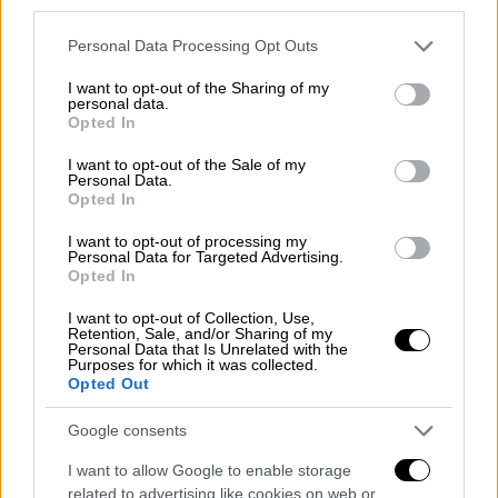
«Το κορίτσι δεν είχε κανένα πρόβλημα, οι
third parties.
γιατροί είπαν ότι είναι άγνωστα τα αίτια»
Please note that this website/app uses one or more Google
Personal Data Processing Opt Outs
services and may gather and store information including but
not limited to your visit or usage behaviour. You may click to
I want to opt-out of the Sharing of my
personal data.
grant or deny consent to Google and its third-party tags to
Opted In
use your data for below specified purposes in below Google
consent section.
I want to opt-out of the Sale of my
Personal Data.
Opted In
I want to opt-out of processing my
Personal Data for Targeted Advertising.
Opted In
I want to opt-out of Collection, Use,
Retention, Sale, and/or Sharing of my
Personal Data that Is Unrelated with the
Purposes for which it was collected.
Opted Out
Google consents
Food & Drink
|
09.10.2025 15:35
The World’s 50 Best Bars 2025: Η
I want to allow Google to enable storage
related to advertising like cookies on web or