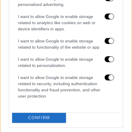
personalized advertising.
I want to allow Google to enable storage
related to analytics like cookies on web or
device identifiers in apps.
I want to allow Google to enable storage
related to functionality of the website or app.
Πολιτική
|
29.10.2025 22:23
I want to allow Google to enable storage
Οι αλλαγές στην όψη του ΥΠΕΘΑ και τα
related to personalization.
μηνύματα Μητσοτάκη - Δένδια για τον
I want to allow Google to enable storage
Άγνωστο Στρατιώτη
related to security, including authentication
functionality and fraud prevention, and other
Η νέα εποχή στο Πεντάγωνο με την αλλαγή
user protection.
της όψης του κτιρίου και οι αλλαγές στο
μνημείο του Άγνωστου Στρατιώτη
CONFIRM