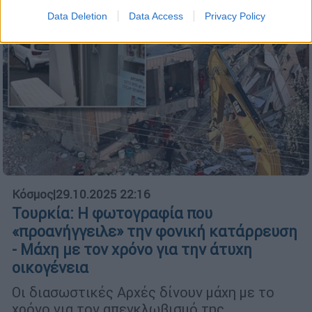
Data Deletion
Data Access
Privacy Policy
Κόσμος
|
29.10.2025 22:16
Τουρκία: Η φωτογραφία που
«προανήγγειλε» την φονική κατάρρευση
- Μάχη με τον χρόνο για την άτυχη
οικογένεια
Οι διασωστικές Αρχές δίνουν μάχη με το
χρόνο για τον απεγκλωβισμό της