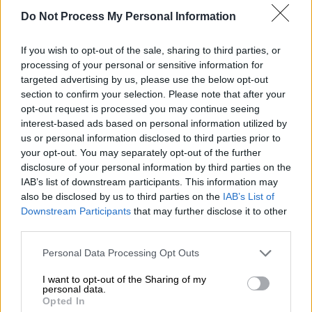
Do Not Process My Personal Information
If you wish to opt-out of the sale, sharing to third parties, or
processing of your personal or sensitive information for
Ελλάδα
|
29.10.2025 22:51
targeted advertising by us, please use the below opt-out
Κλήρωση Τζόκερ: Αυτοί είναι οι τυχεροί
section to confirm your selection. Please note that after your
αριθμοί που κερδίζουν 1 εκατ. ευρώ
opt-out request is processed you may continue seeing
interest-based ads based on personal information utilized by
Μήπως κερδίσατε;
us or personal information disclosed to third parties prior to
your opt-out. You may separately opt-out of the further
disclosure of your personal information by third parties on the
IAB’s list of downstream participants. This information may
also be disclosed by us to third parties on the
IAB’s List of
Downstream Participants
that may further disclose it to other
third parties.
Please note that this website/app uses one or more Google
Personal Data Processing Opt Outs
services and may gather and store information including but
not limited to your visit or usage behaviour. You may click to
I want to opt-out of the Sharing of my
personal data.
grant or deny consent to Google and its third-party tags to
Opted In
use your data for below specified purposes in below Google