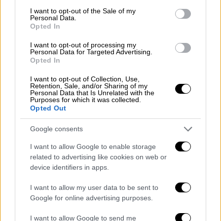
consent section.
I want to opt-out of the Sale of my
Personal Data.
Opted In
I want to opt-out of processing my
Personal Data for Targeted Advertising.
Κόσμος
|
29.10.2025 22:36
Opted In
Εκλογές στην Ολλανδία: Πρωτιά για
I want to opt-out of Collection, Use,
τους κεντρώους D66 και ήττα Βίλντερς
Retention, Sale, and/or Sharing of my
δείχνει το exit poll
Personal Data that Is Unrelated with the
Purposes for which it was collected.
Opted Out
Αν επιβεβαιωθεί ότι το D66 αναδεικνύεται
πρώτο κόμμα στο νέο κοινοβούλιο, θα
Google consents
πρόκειται για ιστορικό αποτέλεσμα
I want to allow Google to enable storage
related to advertising like cookies on web or
device identifiers in apps.
I want to allow my user data to be sent to
Google for online advertising purposes.
I want to allow Google to send me