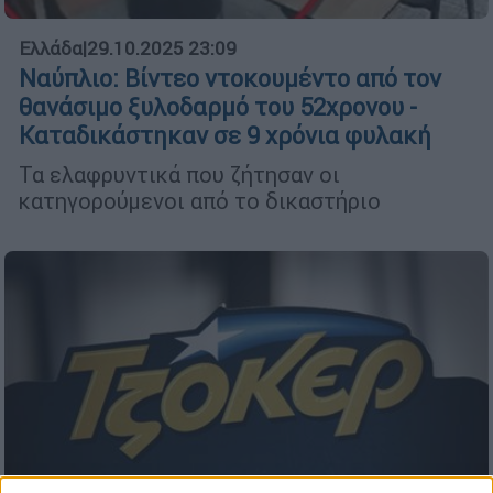
Ελλάδα
|
29.10.2025 23:09
Ναύπλιο: Βίντεο ντοκουμέντο από τον
θανάσιμο ξυλοδαρμό του 52χρονου -
Καταδικάστηκαν σε 9 χρόνια φυλακή
Τα ελαφρυντικά που ζήτησαν οι
κατηγορούμενοι από το δικαστήριο