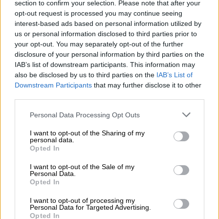
section to confirm your selection. Please note that after your
opt-out request is processed you may continue seeing
interest-based ads based on personal information utilized by
us or personal information disclosed to third parties prior to
your opt-out. You may separately opt-out of the further
disclosure of your personal information by third parties on the
IAB’s list of downstream participants. This information may
also be disclosed by us to third parties on the
IAB’s List of
Downstream Participants
that may further disclose it to other
third parties.
Please note that this website/app uses one or more Google
Personal Data Processing Opt Outs
services and may gather and store information including but
not limited to your visit or usage behaviour. You may click to
I want to opt-out of the Sharing of my
Travel
|
28.10.2025 06:00
personal data.
grant or deny consent to Google and its third-party tags to
Opted In
28η Οκτωβρίου: Τρεις μαγικοί
use your data for below specified purposes in below Google
προορισμοί κοντά στην Αθήνα
consent section.
I want to opt-out of the Sale of my
Personal Data.
Προτάσεις για αποδράσεις της τελευταίας
Opted In
στιγμής σε βουνό και θάλασσα ενόψει της
I want to opt-out of processing my
αργίας της 28ης Οκτωβρίου
Personal Data for Targeted Advertising.
Opted In