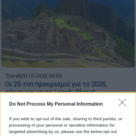
Travel
|
29.10.2025 06:50
Οι 25 τοπ προορισμοί για το 2026,
σύμφωνα με το Lonely Planet
Από το Σαο Πάολο έως το Περού και την
Do Not Process My Personal Information
Καμπότζη
If you wish to opt-out of the sale, sharing to third parties, or
processing of your personal or sensitive information for
targeted advertising by us, please use the below opt-out