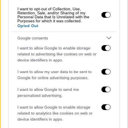
I want to opt-out of Collection, Use,
Retention, Sale, and/or Sharing of my
Personal Data that Is Unrelated with the
Purposes for which it was collected.
Opted Out
Google consents
I want to allow Google to enable storage
related to advertising like cookies on web or
device identifiers in apps.
I want to allow my user data to be sent to
Google for online advertising purposes.
I want to allow Google to send me
personalized advertising.
Οικονομία
|
24.10.2025 06:45
«Φουλάρουν» οι κρατήσεις για το
I want to allow Google to enable storage
τριήμερο της 28ης Οκτωβρίου - Ποιοι
related to analytics like cookies on web or
προορισμοί προηγούνται
device identifiers in apps.