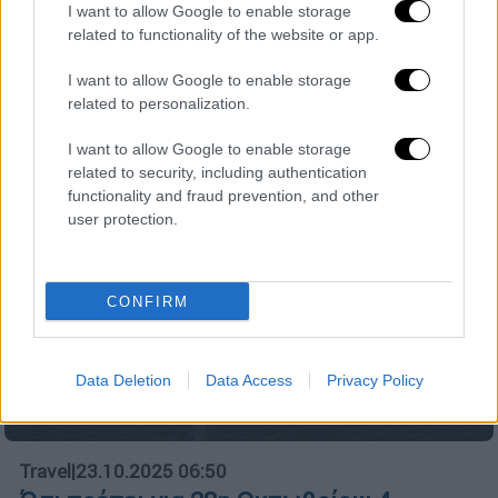
Σημαντικό ρόλο φέτος διαδραματίζει το
I want to allow Google to enable storage
γεγονός ότι η 28η Οκτωβρίου «πέφτει»
related to functionality of the website or app.
Τρίτη
I want to allow Google to enable storage
related to personalization.
I want to allow Google to enable storage
related to security, including authentication
functionality and fraud prevention, and other
user protection.
CONFIRM
Data Deletion
Data Access
Privacy Policy
Travel
|
23.10.2025 06:50