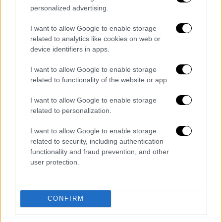
personalized advertising.
I want to allow Google to enable storage
Ελλάδα
|
30.05.2026 22:29
related to analytics like cookies on web or
Γενικό μπλακ άουτ σε Μαρούσι και Νέο
device identifiers in apps.
Ηράκλειο από το απόγευμα - Η
I want to allow Google to enable storage
ενημέρωση του ΔΕΔΔΗΕ
related to functionality of the website or app.
Μέχρι στιγμής δεν έχουν γίνει γνωστά τα
I want to allow Google to enable storage
αίτια της διακοπής
related to personalization.
I want to allow Google to enable storage
related to security, including authentication
functionality and fraud prevention, and other
user protection.
CONFIRM