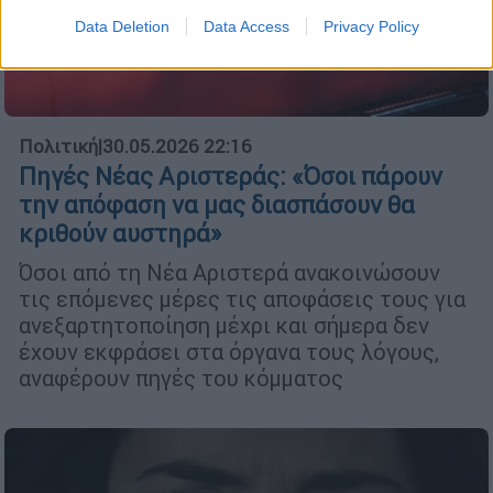
Data Deletion
Data Access
Privacy Policy
Πολιτική
|
30.05.2026 22:16
Πηγές Νέας Αριστεράς: «Όσοι πάρουν
την απόφαση να μας διασπάσουν θα
κριθούν αυστηρά»
Όσοι από τη Νέα Αριστερά ανακοινώσουν
τις επόμενες μέρες τις αποφάσεις τους για
ανεξαρτητοποίηση μέχρι και σήμερα δεν
έχουν εκφράσει στα όργανα τους λόγους,
αναφέρουν πηγές του κόμματος