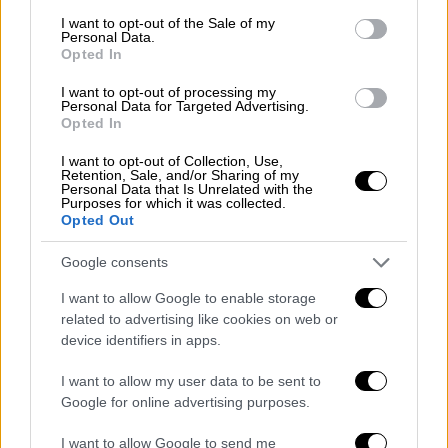
Αθλητισμός
|
30.05.2026 22:37
consent section.
I want to opt-out of the Sale of my
Η στιγμή της απονομής του τροπαίου
Personal Data.
Opted In
στην πρωταθλήτρια Ευρώπης Παρί Σεν
Ζερμέν
I want to opt-out of processing my
Personal Data for Targeted Advertising.
Opted In
Υπό τους ήχους του we are the champions η
Παρί σήκωσε τον τίτλο
I want to opt-out of Collection, Use,
Retention, Sale, and/or Sharing of my
Personal Data that Is Unrelated with the
Purposes for which it was collected.
Opted Out
Google consents
I want to allow Google to enable storage
related to advertising like cookies on web or
device identifiers in apps.
I want to allow my user data to be sent to
Google for online advertising purposes.
I want to allow Google to send me