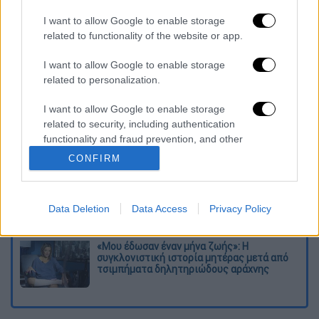
I want to allow Google to enable storage
related to functionality of the website or app.
Διαβάστε ακόμη
I want to allow Google to enable storage
«Δεν υπήρξε τεχνικό πρόβλημα»: Τι
related to personalization.
κατέθεσαν οι δύο τραυματίες από τη
σύγκρουση των ελικοπτέρων στη Ψάθα
I want to allow Google to enable storage
related to security, including authentication
Μακελειό στη Βόρεια Καρολίνα ύστερα από
functionality and fraud prevention, and other
πυροβολισμούς: Νεκροί και τραυματίες
user protection.
CONFIRM
«Θα σκοτώσουμε τον γιο σου»: Ήρθαν οι
τηλεφωνικές απάτες με AI deepfake - Πώς
Data Deletion
Data Access
Privacy Policy
να προστατευτείτε
«Μου έδωσαν έναν μήνα ζωής»: Η
συγκλονιστική ιστορία μητέρας μετά από
τσιμπήματα δηλητηριώδους αράχνης