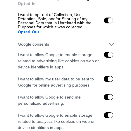
Opted In
I want to opt-out of Collection, Use,
Retention, Sale, and/or Sharing of my
Personal Data that Is Unrelated with the
Purposes for which it was collected.
Μέχρι στιγμής δεν έχουν γίνει γνωστά τα
Opted Out
αίτια της διακοπής.
Google consents
I want to allow Google to enable storage
Τα σχολιά σας δημοσιεύονται άμεσα με δική σας ευθύνη. Το
related to advertising like cookies on web or
ΕΘΝΟΣ θα παρεμβαίνει και τα προσβλητικά σχόλια θα
device identifiers in apps.
διαγράφονται
I want to allow my user data to be sent to
Google for online advertising purposes.
I want to allow Google to send me
personalized advertising.
I want to allow Google to enable storage
related to analytics like cookies on web or
device identifiers in apps.
καταχώρηση