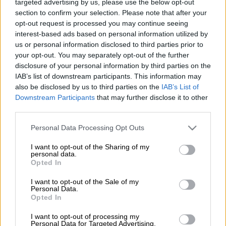
targeted advertising by us, please use the below opt-out
Προσθέστε το ΕΘΝΟΣ στη Google
section to confirm your selection. Please note that after your
opt-out request is processed you may continue seeing
Αναστάτωση
επικρατεί από το απόγευμα
interest-based ads based on personal information utilized by
us or personal information disclosed to third parties prior to
σήμερα (30/5) σε
Μαρούσι
και
Νέο Ηράκλειο
,
your opt-out. You may separately opt-out of the further
μετά από
διακοπή ρεύματος
που έχει
disclosure of your personal information by third parties on the
«βυθίσει» τις περιοχές στο σκοτάδι.
IAB’s list of downstream participants. This information may
also be disclosed by us to third parties on the
IAB’s List of
Σύμφωνα με τον ΔΕΔΔΗΕ, η
εκτιμώμενη ώρα
Downstream Participants
that may further disclose it to other
αποκατάστασης
της ηλεκτροδότησης είναι
third parties.
περίπου στις 22:30
.
Please note that this website/app uses one or more Google
Personal Data Processing Opt Outs
services and may gather and store information including but
not limited to your visit or usage behaviour. You may click to
I want to opt-out of the Sharing of my
ΔΙΑΒΑΣΤΕ ΕΠΙΣΗΣ
personal data.
grant or deny consent to Google and its third-party tags to
Opted In
use your data for below specified purposes in below Google
Ελλάδα
|
30.05.2026 20:46
consent section.
I want to opt-out of the Sale of my
Πώς ο 27χρονος-«εφιάλτης» των
Personal Data.
Airbnb μετέτρεπε τα σπίτια σε
Opted In
«εργοτάξια» και έστηνε παγίδες με
I want to opt-out of processing my
fake μισθωτήρια
Personal Data for Targeted Advertising.