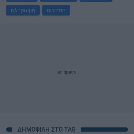
πληρωμή
αίτηση
ΔΗΜΟΦΙΛΗ ΣΤΟ TAG