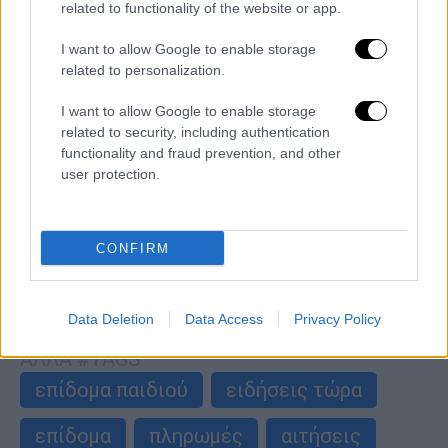
related to functionality of the website or app.
I want to allow Google to enable storage
related to personalization.
I want to allow Google to enable storage
related to security, including authentication
Οικονομία
|
02.06.2025 04:00
functionality and fraud prevention, and other
Επίδομα παιδιού Α21: Πότε κλείνει η
user protection.
πλατφόρμα για τις αιτήσεις
Τρέχουν οι αιτήσεις
CONFIRM
περισσότερα άρθρα
Data Deletion
Data Access
Privacy Policy
ΑΛΛΑ #TAGS
επίδομα παιδιού
ειδήσεις τώρα
επίδομα
πληρωμές
αιτήσεις