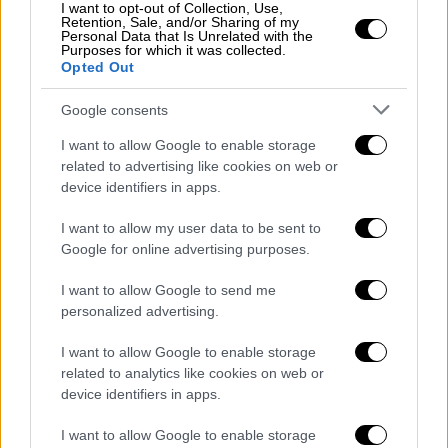
I want to opt-out of Collection, Use,
Retention, Sale, and/or Sharing of my
Personal Data that Is Unrelated with the
Purposes for which it was collected.
Opted Out
Οικονομία
|
03.06.2025 01:00
Επίδομα παιδιού Α21: Πότε κλείνει η
Google consents
πλατφόρμα για τις αιτήσεις
I want to allow Google to enable storage
related to advertising like cookies on web or
Δείτε αναλυτικά όλα όσα πρέπει να ξέρετε
device identifiers in apps.
για το επίδομα παιδιού και τον τρόπο που
υποβάλλονται οι αιτήσεις
I want to allow my user data to be sent to
Google for online advertising purposes.
I want to allow Google to send me
personalized advertising.
I want to allow Google to enable storage
related to analytics like cookies on web or
device identifiers in apps.
I want to allow Google to enable storage