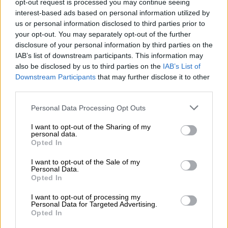
opt-out request is processed you may continue seeing
interest-based ads based on personal information utilized by
us or personal information disclosed to third parties prior to
your opt-out. You may separately opt-out of the further
Οικονομία
|
08.06.2025 02:00
disclosure of your personal information by third parties on the
Επίδομα παιδιού Α21: Πότε κλείνει η
IAB’s list of downstream participants. This information may
πλατφόρμα για τις αιτήσεις
also be disclosed by us to third parties on the
IAB’s List of
Downstream Participants
that may further disclose it to other
Τρέχουν οι αιτήσεις
third parties.
Please note that this website/app uses one or more Google
Personal Data Processing Opt Outs
services and may gather and store information including but
not limited to your visit or usage behaviour. You may click to
I want to opt-out of the Sharing of my
personal data.
grant or deny consent to Google and its third-party tags to
Opted In
use your data for below specified purposes in below Google
consent section.
I want to opt-out of the Sale of my
Personal Data.
Opted In
I want to opt-out of processing my
Personal Data for Targeted Advertising.
Opted In