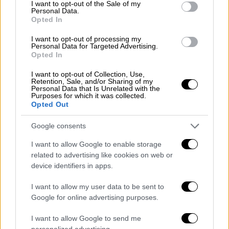
consent section.
I want to opt-out of the Sale of my
Personal Data.
Opted In
I want to opt-out of processing my
Personal Data for Targeted Advertising.
Opted In
I want to opt-out of Collection, Use,
Retention, Sale, and/or Sharing of my
Personal Data that Is Unrelated with the
Purposes for which it was collected.
Ελλάδα
|
02.06.2025 22:40
Opted Out
Τραγωδία στο Ηράκλειο: 20χρονη
φοιτήτρια γέννησε στο σπίτι νεκρό
Google consents
βρέφος
I want to allow Google to enable storage
related to advertising like cookies on web or
Ισχυρίζεται πως δεν ήξερε ότι ήταν έγκυος
device identifiers in apps.
I want to allow my user data to be sent to
Google for online advertising purposes.
I want to allow Google to send me
personalized advertising.