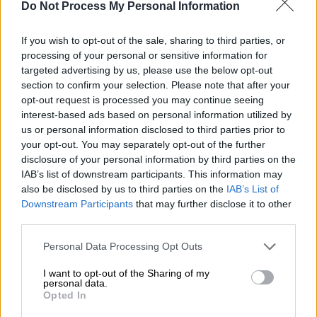
Do Not Process My Personal Information
Κόσμος
|
02.06.2025 22:50
If you wish to opt-out of the sale, sharing to third parties, or
Ο στόχος του Πούτιν στο ουκρανικό
processing of your personal or sensitive information for
όπως αποτυπώθηκε στην
targeted advertising by us, please use the below opt-out
Κωνσταντινούπολη: Τα σχέδια για
section to confirm your selection. Please note that after your
αντίποινα σε βάρος του Κιέβου - Οι
opt-out request is processed you may continue seeing
απειλές και οι εκκαθαρίσεις που θα
interest-based ads based on personal information utilized by
us or personal information disclosed to third parties prior to
γίνουν
your opt-out. You may separately opt-out of the further
Η επιχείρηση «Ιστός της Αράχνης» έπληξε
disclosure of your personal information by third parties on the
IAB’s list of downstream participants. This information may
πολλές ρωσικές βάσεις και έβαλε σε
also be disclosed by us to third parties on the
IAB’s List of
σκέψεις τον Ρώσο πρόεδρο
Downstream Participants
that may further disclose it to other
third parties.
Please note that this website/app uses one or more Google
Personal Data Processing Opt Outs
services and may gather and store information including but
not limited to your visit or usage behaviour. You may click to
I want to opt-out of the Sharing of my
personal data.
grant or deny consent to Google and its third-party tags to
Opted In
use your data for below specified purposes in below Google