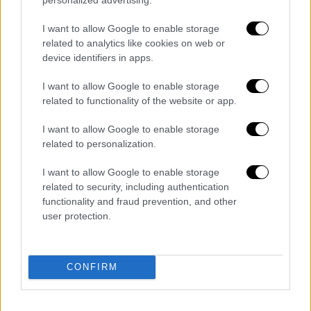
I want to allow Google to enable storage
related to analytics like cookies on web or
device identifiers in apps.
I want to allow Google to enable storage
related to functionality of the website or app.
I want to allow Google to enable storage
related to personalization.
Ελλάδα
|
02.06.2025 22:37
I want to allow Google to enable storage
«Νιώθω ντροπή»: Ξεσπά η
related to security, including authentication
εκπαιδευτικός που την ανάγκασαν να
functionality and fraud prevention, and other
φύγει από το σπίτι που νοίκιαζε
user protection.
Αναφέρει αναλυτικά τα όσα της έκανε ο
ιδιοκτήτης
CONFIRM