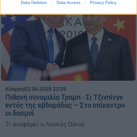
Data Deletion
Data Access
Privacy Policy
Κόσμος
|
02.06.2025 22:29
Πιθανή συνομιλία Τραμπ - Σι Τζινπίνγκ
εντός της εβδομάδας – Στο επίκεντρο
οι δασμοί
Τι αναφέρει ο Λευκός Οίκος