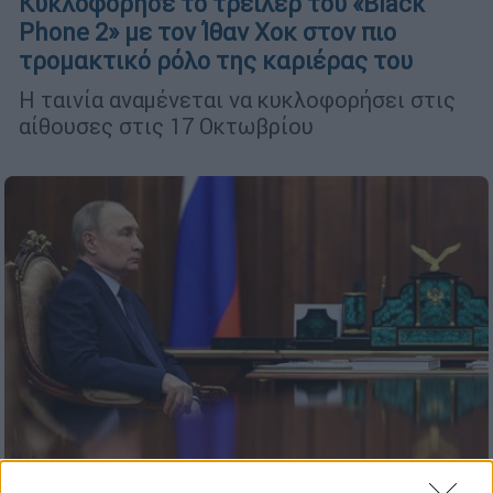
Κυκλοφόρησε το τρέιλερ του «Black
Phone 2» με τον Ίθαν Χοκ στον πιο
τρομακτικό ρόλο της καριέρας του
Η ταινία αναμένεται να κυκλοφορήσει στις
αίθουσες στις 17 Οκτωβρίου