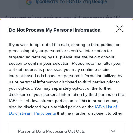
Προσθέστε το ΕΘΝΟΣ στη Google
Ανοιχτή είναι από το πρωί Παρασκευής 30
Μαΐου, η πλατφόρμα
Α21
για υποβολή
Do Not Process My Personal Information
αιτήσεων για το
επίδομα παιδιού
. Η
πλατφόρμα θα παραμείνει ανοιχτή έως και
If you wish to opt-out of the sale, sharing to third parties, or
την Δευτέρα 30/6/2025 και ώρα 18.00 και θα
processing of your personal or sensitive information for
δέχεται αιτήσεις.
targeted advertising by us, please use the below opt-out
section to confirm your selection. Please note that after your
Επίδομα παιδιού Α21: Πώς οι αιτήσεις
opt-out request is processed you may continue seeing
interest-based ads based on personal information utilized by
Οι δικαιούχοι για το
επίδομα παιδιού
us or personal information disclosed to third parties prior to
your opt-out. You may separately opt-out of the further
μπορούν να υποβάλουν την αίτησή τους στην
disclosure of your personal information by third parties on the
πλατφόρμα
www.idika.gr ή opeka.gr
και με
IAB’s list of downstream participants. This information may
την χρήση των προσωπικών κωδικών
also be disclosed by us to third parties on the
IAB’s List of
πρόσβασης στο
Taxisnet
.
Downstream Participants
that may further disclose it to other
third parties.
Το ποσό θα υπολογιστεί βάσει των
Please note that this website/app uses one or more Google
Personal Data Processing Opt Outs