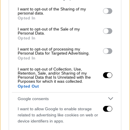
εξαρτώμενων τέκνων που θα δηλωθούν στην
services and may gather and store information including but
αίτηση
Α21
έτους 2025 και του συνολικού
not limited to your visit or usage behaviour. You may click to
I want to opt-out of the Sharing of my
personal data.
οικογενειακού εισοδήματος που οι
grant or deny consent to Google and its third-party tags to
Opted In
use your data for below specified purposes in below Google
δικαιούχοι είχαν το φορολογικό έτος 2023.
consent section.
I want to opt-out of the Sale of my
Personal Data.
Μετά την υποβολή της
Δήλωσης
Opted In
Φορολογίας Εισοδήματος
τρέχοντος έτους,
θα λαμβάνονται υπόψη για τον υπολογισμό
I want to opt-out of processing my
Personal Data for Targeted Advertising.
του δικαιούμενου ποσού, τα εισοδήματα του
Opted In
φορολογικού έτους 2024.
I want to opt-out of Collection, Use,
Retention, Sale, and/or Sharing of my
Επισημαίνεται ότι, μεταξύ των
Personal Data that Is Unrelated with the
Purposes for which it was collected.
προϋποθέσεων που θα ελέγχονται για τη
Opted Out
χορήγηση του επιδόματος παιδιού είναι: η
Google consents
φοίτηση των εξαρτώμενων τέκνων στην
υποχρεωτική εκπαίδευση – από το προ
I want to allow Google to enable storage
νήπιο έως και το Γυμνάσιο – καθώς και η
related to advertising like cookies on web or
device identifiers in apps.
επάρκεια φοίτησης.