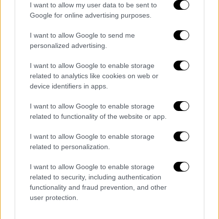
I want to allow my user data to be sent to
Στην αίτηση Α21 πρέπει να καταχωρηθούν
Google for online advertising purposes.
απαραιτήτως στα σχετικά πεδία:
I want to allow Google to send me
τα στοιχεία της Σχολικής Μονάδας,
personalized advertising.
η τάξη και ο Αριθμός Μητρώου του
τέκνου που φοιτά στην υποχρεωτική
I want to allow Google to enable storage
related to analytics like cookies on web or
εκπαίδευση.
device identifiers in apps.
Εάν διασταυρωθούν όλα τα στοιχεία του/της
I want to allow Google to enable storage
μαθητή/τριας, η αίτηση μπορεί να
related to functionality of the website or app.
προχωρήσει κανονικά. Εάν δεν
διασταυρωθούν εμφανίζεται σχετική
I want to allow Google to enable storage
related to personalization.
επισήμανση και ο αιτών καλείται να
επισυνάψει στην ηλεκτρονική αίτηση Α21 το
I want to allow Google to enable storage
απαραίτητο δικαιολογητικό. Για να
related to security, including authentication
ολοκληρωθεί η αίτηση πρέπει να υποβληθεί
functionality and fraud prevention, and other
user protection.
οριστικά και να έχει εγκριθεί.