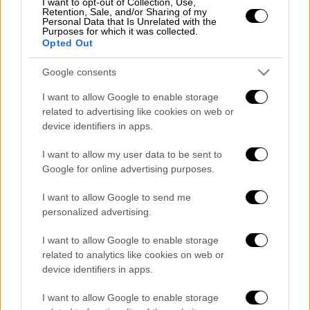
I want to opt-out of Collection, Use,
Retention, Sale, and/or Sharing of my
Προκειμένου όμως οι δικαιούχοι να
Personal Data that Is Unrelated with the
γνωρίζουν το σωστό ποσό του επιδόματός
Purposes for which it was collected.
Opted Out
τους για το έτος 2025 αλλά και προς
αποφυγή σώρευσης αχρεωστήτως
Google consents
καταβληθέντων ποσών, συνιστάται η
I want to allow Google to enable storage
υποβολή δήλωσης φορολογίας
related to advertising like cookies on web or
εισοδήματος-Ε1 τρέχοντος έτους
device identifiers in apps.
(εισοδήματα 2024).
I want to allow my user data to be sent to
Η πληρωμή της δόσης του επιδόματος
Google for online advertising purposes.
παιδιού που θα πραγματοποιηθεί μετά τη
I want to allow Google to send me
λήξη της προθεσμίας υποβολής Ε1
personalized advertising.
τρέχοντος έτους, θα περιλάβει μόνο όσους
αιτούντες έχουν υποβάλλει τη φορολογική
I want to allow Google to enable storage
related to analytics like cookies on web or
δήλωση του τρέχοντος έτους.
device identifiers in apps.
Διαβάστε ακόμη
I want to allow Google to enable storage