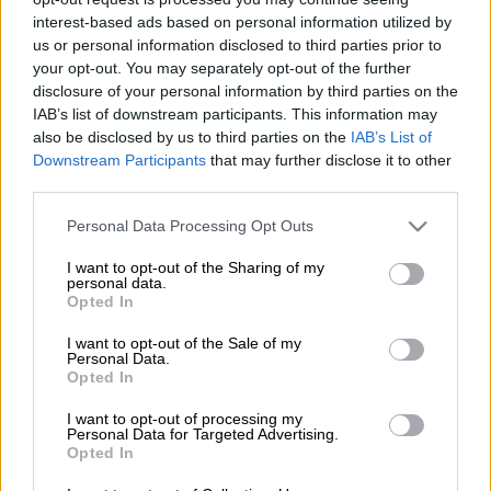
interest-based ads based on personal information utilized by
us or personal information disclosed to third parties prior to
Προσθέστε το ΕΘΝΟΣ στη Google
your opt-out. You may separately opt-out of the further
disclosure of your personal information by third parties on the
Στις 31 Ιουλίου, ημέρα Πέμπτη θα πληρωθεί
IAB’s list of downstream participants. This information may
also be disclosed by us to third parties on the
IAB’s List of
το
επίδομα παιδιού Α21
, ενώ η σχετική
Downstream Participants
that may further disclose it to other
ηλεκτρονική πλατφόρμα θα παραμείνει
third parties.
κλειστή και δεν θα δέχεται νέες
αιτήσεις
Please note that this website/app uses one or more Google
Personal Data Processing Opt Outs
έως ότου εκκαθαριστεί η πληρωμή της
services and may gather and store information including but
τρίτης διμηνιαίας δόσης για το 2025.
not limited to your visit or usage behaviour. You may click to
I want to opt-out of the Sharing of my
personal data.
grant or deny consent to Google and its third-party tags to
Επίδομα παιδιού: Πώς ο υπολογισμός
Opted In
use your data for below specified purposes in below Google
consent section.
I want to opt-out of the Sale of my
Το
επίδομα παιδιού
Α21
υπολογίζεται βάσει
Personal Data.
Opted In
των εξαρτώμενων τέκνων που έχουν
δηλωθεί στο
Α21
του έτους 2025 και
I want to opt-out of processing my
Personal Data for Targeted Advertising.
σύμφωνα με την τελευταία εκκαθαρισμένη
Opted In
φορολογική δήλωση.