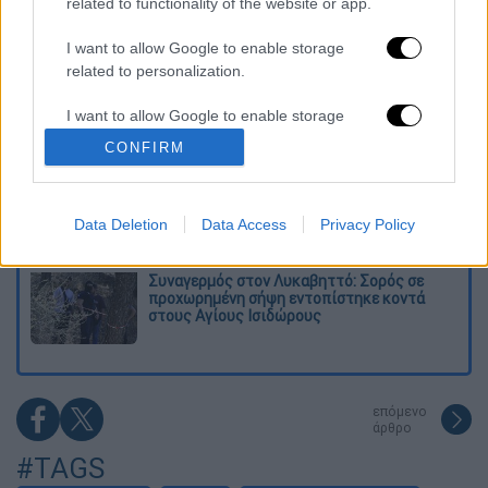
related to functionality of the website or app.
Kadebostany στο ethnos.gr: «Κάποτε
πίστευα ότι το να είσαι outsider ήταν
αδυναμία, τώρα το βλέπω ως δύναμη»
I want to allow Google to enable storage
related to personalization.
«Χωρίς σκηνές και κουβέρτες σε ακραίες
I want to allow Google to enable storage
θερμοκρασίες»: Σε δραματικές συνθήκες
χιλιάδες μετανάστες στη Θέουτα
related to security, including authentication
CONFIRM
functionality and fraud prevention, and other
user protection.
Η ΕΛΑΣ διαψεύδει το περιστατικό με
τουρίστα στην Κρήτη: Σε ενήλικη η
Data Deletion
Data Access
Privacy Policy
πρόταση για σεξουαλική συνεύρεση
Συναγερμός στον Λυκαβηττό: Σορός σε
προχωρημένη σήψη εντοπίστηκε κοντά
στους Αγίους Ισιδώρους
επόμενο
άρθρο
#TAGS