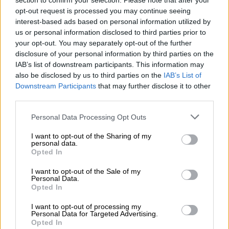
section to confirm your selection. Please note that after your
Ελλάδα
|
03.03.2026 19:14
opt-out request is processed you may continue seeing
Πυροβολισμοί στη Νέα Μάκρη:
interest-based ads based on personal information utilized by
Ξεκαθάρισμα μεταξύ Τούρκων
us or personal information disclosed to third parties prior to
«βλέπουν» οι Αρχές
your opt-out. You may separately opt-out of the further
disclosure of your personal information by third parties on the
Εκτιμάται ότι πρόκειται για συνέχεια του
IAB’s list of downstream participants. This information may
πολέμου ανάμεσα σε αντίπαλες ομάδες της
also be disclosed by us to third parties on the
IAB’s List of
τουρκικής μαφίας
Downstream Participants
that may further disclose it to other
third parties.
Please note that this website/app uses one or more Google
Personal Data Processing Opt Outs
services and may gather and store information including but
not limited to your visit or usage behaviour. You may click to
I want to opt-out of the Sharing of my
personal data.
grant or deny consent to Google and its third-party tags to
Opted In
use your data for below specified purposes in below Google
consent section.
I want to opt-out of the Sale of my
Personal Data.
Opted In
I want to opt-out of processing my
Personal Data for Targeted Advertising.
Opted In