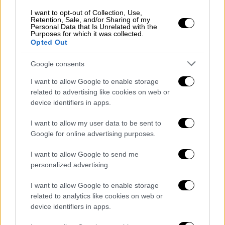
I want to opt-out of Collection, Use,
Retention, Sale, and/or Sharing of my
Personal Data that Is Unrelated with the
Purposes for which it was collected.
Opted Out
Ελλάδα
|
18.01.2026 10:56
Ποτοαπαγόρευση: Ο ρόλος των Ελλήνων
Google consents
στο μεγάλο ψέμα που γιγάντωσε τη
μαφία
I want to allow Google to enable storage
related to advertising like cookies on web or
Η 18η Τροπολογία του Συντάγματος των
device identifiers in apps.
ΗΠΑ ψηφίστηκε πριν ακριβώς 126 χρόνια
I want to allow my user data to be sent to
δημιουργώντας νέα δεδομένα στην
Google for online advertising purposes.
παγκόσμια οικονομία - Πως επιβίωσαν οι
Έλληνες, η δράση τους στην
I want to allow Google to send me
ποτοαπαγόρευση και η σχέση τους με την
personalized advertising.
ιταλική και ιρλανδική μαφία.
I want to allow Google to enable storage
related to analytics like cookies on web or
device identifiers in apps.