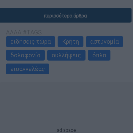
περισσότερα άρθρα
ΑΛΛΑ #TAGS
ειδήσεις τώρα
Κρήτη
αστυνομία
δολοφονία
συλλήψεις
όπλα
εισαγγελέας