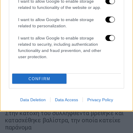
I want to allow Google to enable storage
related to functionality of the website or app.
I want to allow Google to enable storage
related to personalization.
I want to allow Google to enable storage
related to security, including authentication
functionality and fraud prevention, and other
user protection.
Ελλάδα
|
13.11.2025 12:02
CONFIRM
Θεσσαλονίκη: Πλήγμα στην τουρκική
μαφία - Μία σύλληψη για κατοχή όπλου
Data Deletion
Data Access
Privacy Policy
και δέκα προσαγωγές
Στην κατοχή του συλληφθέντα βρέθηκε και
κατασχέθηκε βαλίστρα, την οποία κατείχε
παράνομα