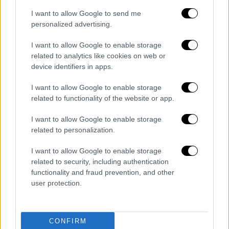
αρχές διαπίστωσαν ότι όσοι δήλωναν
I want to allow Google to send me
ψεύτικους βοσκοτόπους
, εμφάνιζαν στα
personalized advertising.
χαρτιά και
ανύπαρκτα κοπάδια
για να
I want to allow Google to enable storage
μεγαλώσουν την επιδότηση.
related to analytics like cookies on web or
device identifiers in apps.
Σε
δύο περιπτώσεις,
οι μαφιόζοι είχαν
«πλάτες» μέσα από
Κέντρα Υποδοχής
I want to allow Google to enable storage
Δηλώσεω
ν. Έτσι, είχαν πρόσβαση στους
related to functionality of the website or app.
χάρτες του ΟΠΕΚΕΠ
Ε για να βρίσκουν
I want to allow Google to enable storage
εύκολα τα
αδήλωτα κτήματα
ή απολάμβαναν
related to personalization.
γρήγορη εξυπηρέτηση στις αιτήσεις τους.
Μια άλλη ομάδα προτίμησε διαφορετικό
I want to allow Google to enable storage
related to security, including authentication
δρόμο και έστησε δύο εταιρείες-
functionality and fraud prevention, and other
φαντάσματα που έκοβαν εικονικά τιμολόγια
user protection.
πώλησης και πλαστές πιστοποιήσεις
σπόρων.
Οι συνεργάτες τους κατέθεταν τα
μαϊμού παραστατικά
στον ΟΠΕΚΕΠΕ ως
CONFIRM