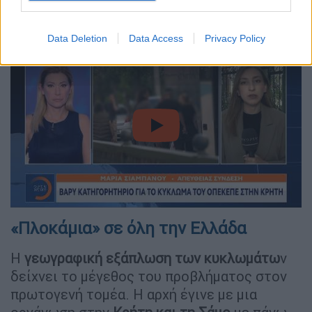
«αποδεικτικά» της δραστηριότητάς τους και
εισέπρατταν το χρήμα.
Data Deletion
Data Access
Privacy Policy
video
«Πλοκάμια» σε όλη την Ελλάδα
Η
γεωγραφική εξάπλωση των κυκλωμάτω
ν
δείχνει το μέγεθος του προβλήματος στον
πρωτογενή τομέα. Η αρχή έγινε με μια