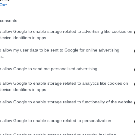
κοντά στον τίτλο
Out
Ο Ολυμπιακός πέτυχε το 2-0 και
consents
απέχει μία νίκη από το πρωτάθλημα
o allow Google to enable storage related to advertising like cookies on
evice identifiers in apps.
o allow my user data to be sent to Google for online advertising
Ελλάδα
|
28.05.2026 22:25
s.
Βαριές κατηγορίες για τους τρεις
to allow Google to send me personalized advertising.
συλληφθέντες για τους
πυροβολισμούς στα Πατήσια - Τα
o allow Google to enable storage related to analytics like cookies on
«ρίχνουν» στον τέταρτο
evice identifiers in apps.
Τρια κακουργήματα και τέσσερα
o allow Google to enable storage related to functionality of the website
πλημμελήματα «φόρτωσε» ο
Εισαγγελέας στους τρεις
συλληφθέντες για την ένοπλη
o allow Google to enable storage related to personalization.
επίθεση
o allow Google to enable storage related to security, including