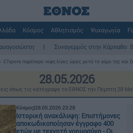
λλάδα
Κόσμος
Αθλητισμός
Ψυχαγωγία
Fo
Συναγερμός στην Κάρπαθο: Βρέθηκαν παλιά πυ
 27χρονη παρέσυρε νύφη λίγες ώρες μετά το γάμο της και ζη
28.05.2026
σεις όπως τις κατέγραψε το ΕΘΝΟΣ την Πέμπτη 28 Μα
Κόσμος
|
28.05.2026 23:28
Ιστορική ανακάλυψη: Επιστήμονες
αποκωδικοποίησαν έγγραφο 400
ετών με τεχνητή νοημοσύνη - Οι