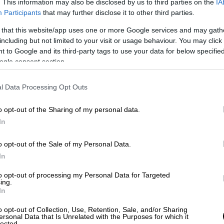
. This information may also be disclosed by us to third parties on the
IA
Participants
that may further disclose it to other third parties.
 that this website/app uses one or more Google services and may gath
including but not limited to your visit or usage behaviour. You may click 
Κόσμος
|
28.05.2026 22:36
 to Google and its third-party tags to use your data for below specifi
Βίντεο ντοκουμέντο από την
ogle consent section.
επίθεση με μαχαίρι στην Ελβετία -
Δεσμούς με τον ISIS είχε ο
l Data Processing Opt Outs
δράστης
o opt-out of the Sharing of my personal data.
Τι αναφέρουν οι νέες πληροφορίες
In
της αστυνομίας
o opt-out of the Sale of my Personal Data.
In
to opt-out of processing my Personal Data for Targeted
ing.
In
Αθλητισμός
|
28.05.2026 22:34
Πόλο: Νίκη του Ολυμπιακού στην
o opt-out of Collection, Use, Retention, Sale, and/or Sharing
ersonal Data that Is Unrelated with the Purposes for which it
έδρα του Παναθηναϊκού και πιο
lected.