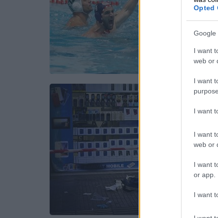
Opted 
Google 
I want t
web or d
I want t
purpose
I want 
I want t
web or d
I want t
or app.
I want t
I want t