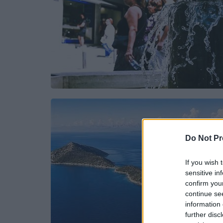
Do Not Pr
If you wish 
sensitive in
confirm you
continue se
information 
further disc