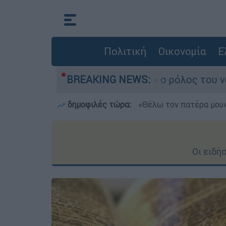
Πολιτική
Οικονομία
Ε
Στο «μικροσκόπιο» ο ρόλος του ναυαγοσώστη
BREAKING NEWS:
δημοφιλές τώρα:
«Θέλω τον πατέρα μου»:
Οι ειδή