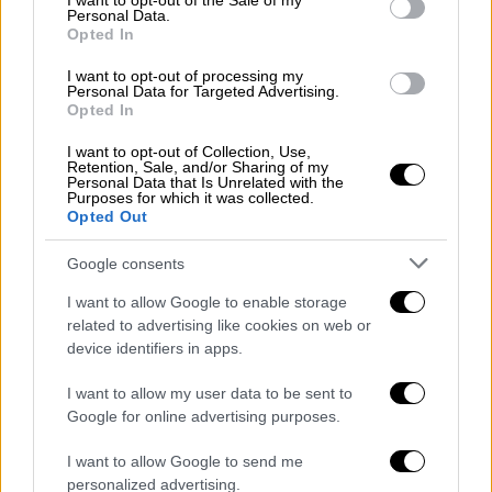
I want to opt-out of the Sale of my
Personal Data.
Ελλάδα
|
10.11.2025 22:38
Opted In
Βόλος: Οι καταθέσεις των ανηλίκων
I want to opt-out of processing my
«καίνε» τον 58χρονο λιμενικό που
Personal Data for Targeted Advertising.
κατηγορείται για ασέλγεια
Opted In
Οι δύο 14χρονοι σύμφωνα με πληροφορίες
I want to opt-out of Collection, Use,
Retention, Sale, and/or Sharing of my
έχουν δώσει και ονόματα
Personal Data that Is Unrelated with the
Purposes for which it was collected.
Opted Out
Google consents
I want to allow Google to enable storage
related to advertising like cookies on web or
device identifiers in apps.
I want to allow my user data to be sent to
Google for online advertising purposes.
I want to allow Google to send me
personalized advertising.