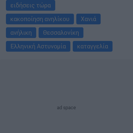
ειδήσεις τώρα
κακοποίηση ανηλίκου
Χανιά
ανήλικη
Θεσσαλονίκη
Ελληνική Αστυνομία
καταγγελία