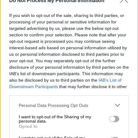
Do Not Process My Personal Information
για ασέλγεια των ανήλικων ανιψιών του
If you wish to opt-out of the sale, sharing to third parties, or
Για να ικανοποιήσει τον 40χρονο τα έκανε
processing of your personal or sensitive information for
όλα λέει ο 20χρονος - Η ανατριχιαστική
targeted advertising by us, please use the below opt-out
μαρτυρία του ενός ανήλικου θύματος
section to confirm your selection. Please note that after your
opt-out request is processed you may continue seeing
interest-based ads based on personal information utilized by
us or personal information disclosed to third parties prior to
your opt-out. You may separately opt-out of the further
disclosure of your personal information by third parties on the
IAB’s list of downstream participants. This information may
also be disclosed by us to third parties on the
IAB’s List of
Downstream Participants
that may further disclose it to other
third parties.
Please note that this website/app uses one or more Google
Personal Data Processing Opt Outs
services and may gather and store information including but
not limited to your visit or usage behaviour. You may click to
I want to opt-out of the Sharing of my
personal data.
grant or deny consent to Google and its third-party tags to
Opted In
use your data for below specified purposes in below Google
consent section.