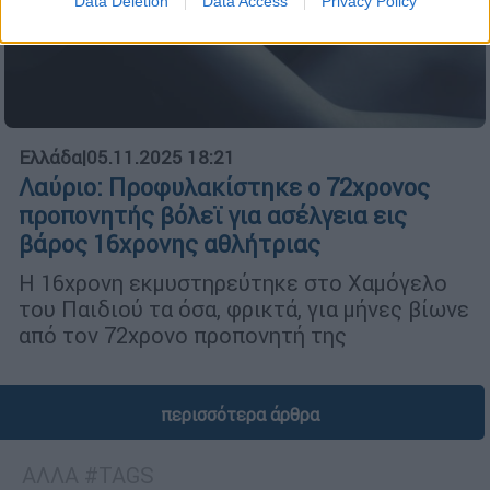
Data Deletion
Data Access
Privacy Policy
Ελλάδα
|
05.11.2025 18:21
Λαύριο: Προφυλακίστηκε ο 72χρονος
προπονητής βόλεϊ για ασέλγεια εις
βάρος 16χρονης αθλήτριας
Η 16χρονη εκμυστηρεύτηκε στο Χαμόγελο
του Παιδιού τα όσα, φρικτά, για μήνες βίωνε
από τον 72χρονο προπονητή της
περισσότερα άρθρα
ΑΛΛΑ #TAGS