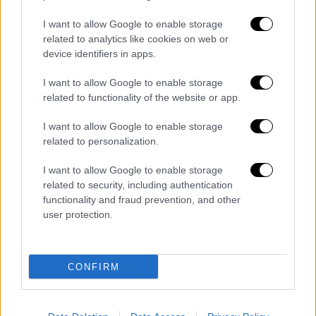
I want to allow Google to enable storage
related to analytics like cookies on web or
device identifiers in apps.
Ελλάδα
|
09.11.2025 16:46
Βόλος: Κρατούμενος ο λιμενικός που
I want to allow Google to enable storage
κατηγορείται για ασέλγεια σε ανηλίκων
related to functionality of the website or app.
- Πήρε προθεσμία
I want to allow Google to enable storage
Συνεχίζονται οι έρευνες για εμπλοκή του
related to personalization.
και σε άλλη υπόθεση ασέλγειας
I want to allow Google to enable storage
related to security, including authentication
functionality and fraud prevention, and other
user protection.
CONFIRM