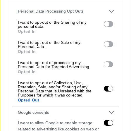
Please note that this website/app uses one or more Google
Personal Data Processing Opt Outs
services and may gather and store information including but
not limited to your visit or usage behaviour. You may click to
I want to opt-out of the Sharing of my
personal data.
grant or deny consent to Google and its third-party tags to
Opted In
use your data for below specified purposes in below Google
consent section.
I want to opt-out of the Sale of my
Personal Data.
Opted In
I want to opt-out of processing my
Personal Data for Targeted Advertising.
Κόσμος
|
20.12.2025 22:40
Opted In
Γαλλία: Αστυνομικοί πυροβόλησαν και
I want to opt-out of Collection, Use,
σκότωσαν έναν 26χρονο που απειλούσε
Retention, Sale, and/or Sharing of my
Personal Data that Is Unrelated with the
με μαχαίρι περαστικούς
Purposes for which it was collected.
Opted Out
Σε βίντεο που αναρτήθηκαν στα social media
φαίνεται ένας άνδρας να προχωρά γρήγορα,
Google consents
πεζός, στην οδό Ναπολεόν
I want to allow Google to enable storage
related to advertising like cookies on web or