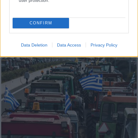
user protection.
Με επιστροφή στον «παράγοντα Τραμπ» και
απομάκρυνση από τους Ευρωπαίους
βρίσκεται στο Μαϊάμι ο Ουκρανός πρόεδρος
CONFIRM
εν όψει των νέων ειρηνευτικών
διαπραγματεύσεων
Data Deletion
Data Access
Privacy Policy