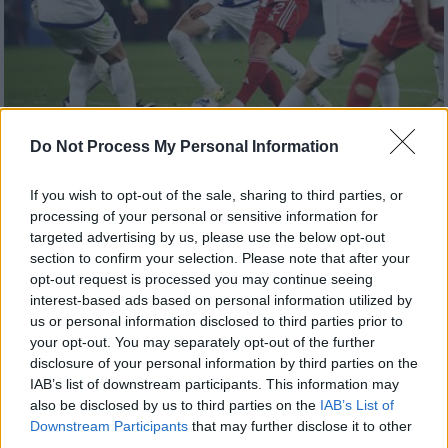
Do Not Process My Personal Information
Αθλητισμός
|
20.12.2025 22:41
If you wish to opt-out of the sale, sharing to third parties, or
Μπλόκο της μαχητικής Κηφισιάς στον
processing of your personal or sensitive information for
Ολυμπιακό που έκανε γκέλα στο Γ.
targeted advertising by us, please use the below opt-out
Καραϊσκάκης!
section to confirm your selection. Please note that after your
opt-out request is processed you may continue seeing
Ισόπαλο 1-1 έληξε το ματς του Ολυμπιακού
interest-based ads based on personal information utilized by
με την Κηφισιά
us or personal information disclosed to third parties prior to
your opt-out. You may separately opt-out of the further
disclosure of your personal information by third parties on the
IAB’s list of downstream participants. This information may
also be disclosed by us to third parties on the
IAB’s List of
Downstream Participants
that may further disclose it to other
third parties.