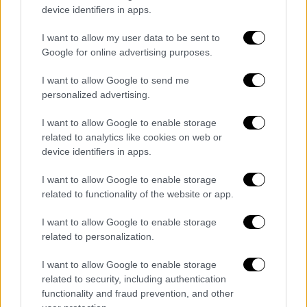
device identifiers in apps.
I want to allow my user data to be sent to
Google for online advertising purposes.
I want to allow Google to send me
personalized advertising.
I want to allow Google to enable storage
related to analytics like cookies on web or
device identifiers in apps.
I want to allow Google to enable storage
related to functionality of the website or app.
Κόσμος
|
20.12.2025 22:26
I want to allow Google to enable storage
Το νέο άνοιγμα Ζελένσκι στις ΗΠΑ για το
related to personalization.
Ουκρανικό και οι αιχμές για την Ευρώπη
I want to allow Google to enable storage
– Σκληρές διαπραγματεύσεις στο
related to security, including authentication
Μαϊάμι
functionality and fraud prevention, and other