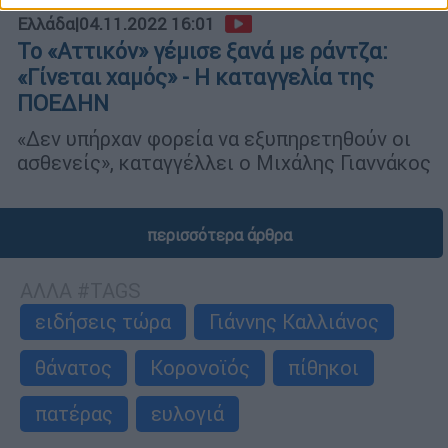
Ελλάδα
|
04.11.2022 16:01
Το «Αττικόν» γέμισε ξανά με ράντζα:
«Γίνεται χαμός» - Η καταγγελία της
ΠΟΕΔΗΝ
«Δεν υπήρχαν φορεία να εξυπηρετηθούν οι
ασθενείς», καταγγέλλει ο Μιχάλης Γιαννάκος
περισσότερα άρθρα
ΑΛΛΑ #TAGS
ειδήσεις τώρα
Γιάννης Καλλιάνος
θάνατος
Κορονοϊός
πίθηκοι
πατέρας
ευλογιά