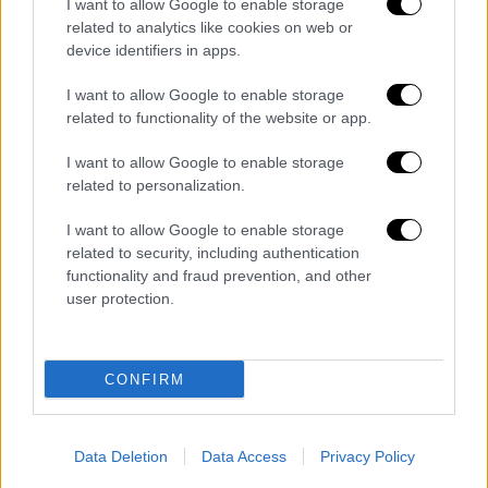
I want to allow Google to enable storage
Κωστής Χατζηδάκης: Υπεβλήθη σε
related to analytics like cookies on web or
χειρουργική επέμβαση
device identifiers in apps.
Ο Υπουργός Οικονομικών υπεβλήθη σε
I want to allow Google to enable storage
χολοκυστεκτομή, στο Αττικό Νοσοκομείο
related to functionality of the website or app.
I want to allow Google to enable storage
related to personalization.
I want to allow Google to enable storage
related to security, including authentication
functionality and fraud prevention, and other
user protection.
CONFIRM
Data Deletion
Data Access
Privacy Policy