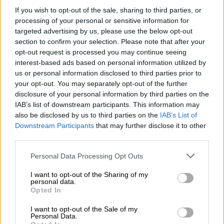
«Δεν θα ξέρουν που να κρυφτούν» τόνισε ο
If you wish to opt-out of the sale, sharing to third parties, or
βουλευτής της ΝΔ
processing of your personal or sensitive information for
targeted advertising by us, please use the below opt-out
section to confirm your selection. Please note that after your
opt-out request is processed you may continue seeing
interest-based ads based on personal information utilized by
us or personal information disclosed to third parties prior to
your opt-out. You may separately opt-out of the further
disclosure of your personal information by third parties on the
IAB’s list of downstream participants. This information may
also be disclosed by us to third parties on the
IAB’s List of
Downstream Participants
that may further disclose it to other
third parties.
Please note that this website/app uses one or more Google
Personal Data Processing Opt Outs
services and may gather and store information including but
not limited to your visit or usage behaviour. You may click to
I want to opt-out of the Sharing of my
personal data.
grant or deny consent to Google and its third-party tags to
Opted In
use your data for below specified purposes in below Google
Ελλάδα
|
25.04.2024 12:37
consent section.
I want to opt-out of the Sale of my
ΕΔΕ για τις συνθήκες νοσηλείας του
Personal Data.