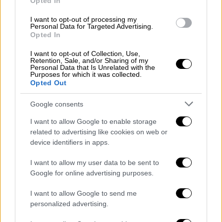
Opted In
πατέρα του Γιάννη Καλλιάνου μετά τον
θάνατό του
I want to opt-out of processing my
Personal Data for Targeted Advertising.
Ραγδαίες εξελίξεις
Opted In
I want to opt-out of Collection, Use,
Retention, Sale, and/or Sharing of my
Personal Data that Is Unrelated with the
Purposes for which it was collected.
Opted Out
Google consents
I want to allow Google to enable storage
related to advertising like cookies on web or
device identifiers in apps.
I want to allow my user data to be sent to
Google for online advertising purposes.
I want to allow Google to send me
personalized advertising.
Πολιτική
|
28.02.2024 11:53