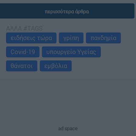
περισσότερα άρθρα
ΑΛΛΑ #TAGS
ειδήσεις τώρα
γρίπη
πανδημία
Covid-19
υπουργείο Υγείας
θάνατοι
εμβόλια