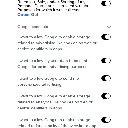
Retention, Sale, and/or Sharing of my
Personal Data that Is Unrelated with the
Purposes for which it was collected.
Opted Out
Google consents
Lifestyle
|
30.12.2025 12:57
I want to allow Google to enable storage
«Είμαι σκύλος, δεν καταλαβαίνω»: Ο
related to advertising like cookies on web or
Στηβ Ντούζος παραμένει στο
device identifiers in apps.
νοσοκομείο νοσηλευμένος με κορονοϊό
I want to allow my user data to be sent to
Ο ηθοποιός και γιος του αείμνηστου Ανδρέα
Google for online advertising purposes.
Ντούζου πέρασε τις γιορτές μέσα στο
I want to allow Google to send me
νοσοκομείο
personalized advertising.
I want to allow Google to enable storage
related to analytics like cookies on web or
device identifiers in apps.
I want to allow Google to enable storage
related to functionality of the website or app.