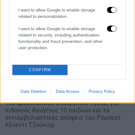
I want to allow Google to enable storage
related to personalization.
I want to allow Google to enable storage
related to security, including authentication
functionality and fraud prevention, and other
user protection.
Κόσμος
|
10.12.2025 07:08
Η κυβέρνηση Τραμπ ξεκίνησε έρευνα για
CONFIRM
πιθανούς θανάτους από τα εμβόλια κατά
του κορονοϊού
Data Deletion
Data Access
Privacy Policy
Αφορμές μια διαρροή εσωτερικού εγγράφου
του αμερικανικού υπουργείου Υγείας για
πιθανούς θανάτους 10 παιδιών και τα
αντιεμβολιαστικές απόψεις του Ρόμπερτ
Κένεντι Τζούνιορ