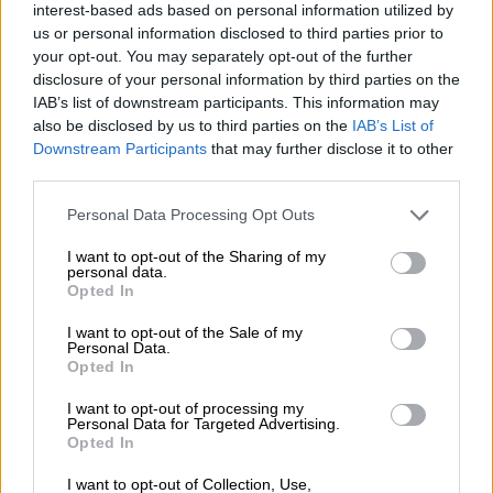
interest-based ads based on personal information utilized by
us or personal information disclosed to third parties prior to
your opt-out. You may separately opt-out of the further
Υγεία
|
29.01.2026 17:45
disclosure of your personal information by third parties on the
Δώδεκα νεκροί από γρίπη την τελευταία
IAB’s list of downstream participants. This information may
εβδομάδα - Αυξήθηκαν οι εισαγωγές στα
also be disclosed by us to third parties on the
IAB’s List of
Downstream Participants
that may further disclose it to other
νοσοκομεία
third parties.
Τι δείχνουν τα στοιχεία του ΕΟΔΥ για τη
Please note that this website/app uses one or more Google
γρίπη
Personal Data Processing Opt Outs
services and may gather and store information including but
not limited to your visit or usage behaviour. You may click to
I want to opt-out of the Sharing of my
personal data.
grant or deny consent to Google and its third-party tags to
Opted In
use your data for below specified purposes in below Google
consent section.
I want to opt-out of the Sale of my
Personal Data.
Opted In
I want to opt-out of processing my
Personal Data for Targeted Advertising.
Opted In
I want to opt-out of Collection, Use,