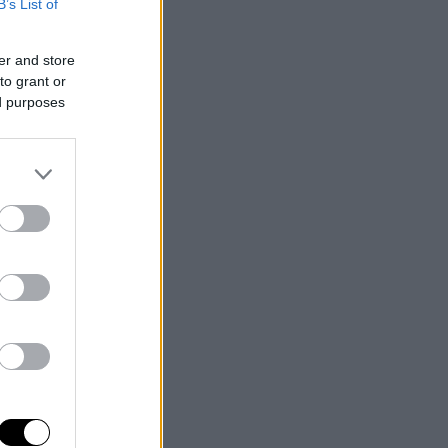
B’s List of
er and store
to grant or
ed purposes