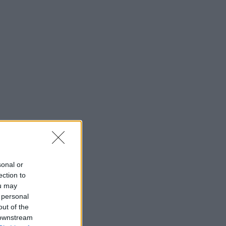
sonal or
ection to
ou may
 personal
out of the
 downstream