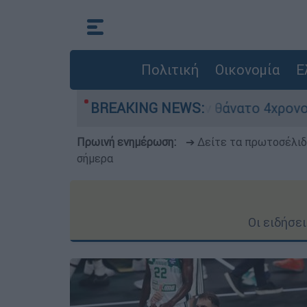
Πολιτική
Οικονομία
Ε
αλείας μετά τον θάνατο 4χρονου σε πισίνα beac
BREAKING NEWS:
Πρωινή ενημέρωση:
➔ Δείτε τα πρωτοσέλι
σήμερα
Οι ειδήσε