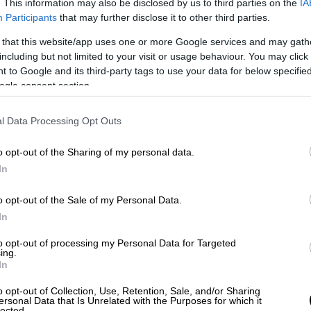
. This information may also be disclosed by us to third parties on the
IA
Participants
that may further disclose it to other third parties.
 that this website/app uses one or more Google services and may gath
including but not limited to your visit or usage behaviour. You may click 
 to Google and its third-party tags to use your data for below specifi
Αθλητισμός
|
05.06.2026 23:00
ogle consent section.
Αταμάν: «Παίξαμε σπουδαία άμυνα,
θα προσπαθήσουμε και στο ΣΕΦ να
l Data Processing Opt Outs
επιβάλλουμε το παιχνίδι μας»
o opt-out of the Sharing of my personal data.
Ο προπονητής του Παναθηναϊκού
In
παρουσιάστηκε ικανοποιημένος από
την εικόνα της ομάδας του
o opt-out of the Sale of my Personal Data.
In
to opt-out of processing my Personal Data for Targeted
ing.
In
Αθλητισμός
|
05.06.2026 23:00
o opt-out of Collection, Use, Retention, Sale, and/or Sharing
Μπαρτζώκας: «Τα πάντα πήγαν
ersonal Data that Is Unrelated with the Purposes for which it
lected.