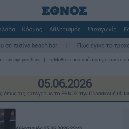
λλάδα
Κόσμος
Αθλητισμός
Ψυχαγωγία
Fo
h bar
Πώς έγινε το τροχαίο στη Λ. Σουνί
δα των εφημερίδων
|
➔ Μάθετε περισσότερα για τον καιρό
05.06.2026
ις όπως τις κατέγραψε το ΕΘΝΟΣ την Παρασκευή 05 Ιο
Αθλητισμός
|
05.06.2026 23:43