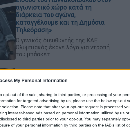
αγωνιστικό χώρο κατά τη
διάρκεια του αγώνα,
καταγγέλουμε και τη Δημόσια
Τηλεόραση»
Ο γενικός διευθυντής της ΚΑΕ
Ολυμπιακός έκανε λόγο για ντροπή
του μπάσκετ
Θέατρο
|
05.06.2026 23:00
ocess My Personal Information
Η Νένα Μεντή ταξιδεύει σε όλη
to opt-out of the sale, sharing to third parties, or processing of your per
την Αττική με την παράσταση
formation for targeted advertising by us, please use the below opt-out s
«Μια ζωή - Ο μονόλογος της
r selection. Please note that after your opt-out request is processed y
μοδίστρας»
eing interest-based ads based on personal information utilized by us or
disclosed to third parties prior to your opt-out. You may separately opt-
Αναλυτικά το πρόγραμμα της
losure of your personal information by third parties on the IAB’s list of
καλοκαιρινής περιοδείας