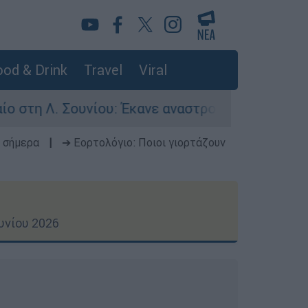
od & Drink
Travel
Viral
ου: Έκανε αναστροφή ο οδηγός - Σοβαρά τραυματ
 σήμερα
|
➔ Εορτολόγιο: Ποιοι γιορτάζουν
υνίου 2026