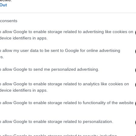
στραβά - Υστέρησαν πολλοί
Out
παίκτες»
Ο προπονητής του Ολυμπιακού τόνισε
consents
η ομάδα του θα πρέπει να
o allow Google to enable storage related to advertising like cookies on
παρουσιαστεί καλύτερη στο τρίτο
evice identifiers in apps.
ματς
o allow my user data to be sent to Google for online advertising
s.
to allow Google to send me personalized advertising.
Αθλητισμός
|
05.06.2026 22:51
Με όπλο την άμυνα ο
o allow Google to enable storage related to analytics like cookies on
evice identifiers in apps.
Παναθηναϊκός «απάντησε» στον
Ολυμπιακό και ισοφάρισε τη σειρά
o allow Google to enable storage related to functionality of the website
των τελικών
Οι Πράσινοι επικράτησαν 68-58 των
o allow Google to enable storage related to personalization.
Ερυθρόλευκων
o allow Google to enable storage related to security, including