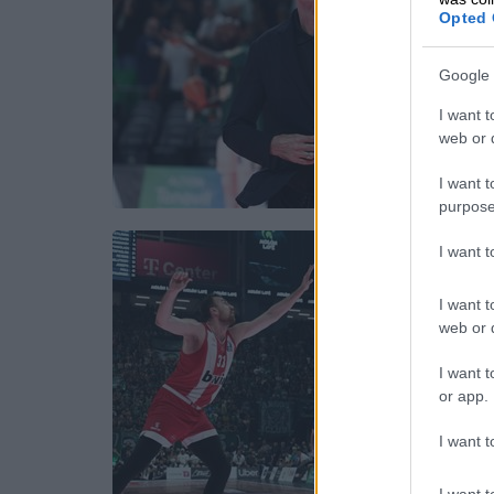
Opted 
Google 
I want t
web or d
I want t
purpose
I want 
I want t
web or d
I want t
or app.
I want t
I want t