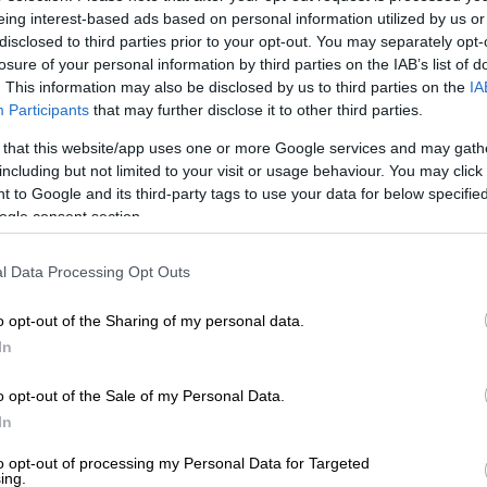
eing interest-based ads based on personal information utilized by us or
disclosed to third parties prior to your opt-out. You may separately opt-
losure of your personal information by third parties on the IAB’s list of
. This information may also be disclosed by us to third parties on the
IA
Participants
that may further disclose it to other third parties.
 that this website/app uses one or more Google services and may gath
including but not limited to your visit or usage behaviour. You may click 
 to Google and its third-party tags to use your data for below specifi
ΗΜΗΤΡΟΠΟΥΛΟΣ)
ogle consent section.
l Data Processing Opt Outs
 το ΕΘΝΟΣ στη Google
o opt-out of the Sharing of my personal data.
έφρασε η
μητέρα της 22χρονης
που έπαθε
In
 του
Νοσοκομείου Αττικόν
της χορήγησαν
o opt-out of the Sale of my Personal Data.
In
ΔΕ
από τη διοίκηση του νοσοκομείου, λόγω
to opt-out of processing my Personal Data for Targeted
ιώθηκε, παρότι η κοπέλα διέφυγε τον
ing.