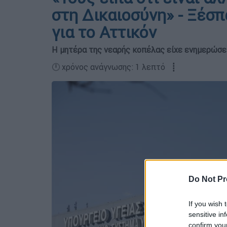
στη Δικαιοσύνη» - Ξέσ
για το Αττικόν
Η μητέρα της νεαρής κοπέλας είχε ενημερώσει 
🕛 χρόνος ανάγνωσης: 1 λεπτό ┋
Do Not Pr
If you wish 
sensitive in
confirm you