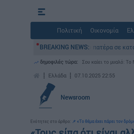
Πολιτική
Οικονομία
Ελ
υ που είχε τον νεκρό του πατέρα σε καταψύκτη
BREAKING NEWS:
δημοφιλές τώρα:
Σου καίει το μυαλό: Το 
┋
Ελλάδα
┋
07.10.2025 22:55
Newsroom
Ενότητες στο άρθρο:
📌 «Το θέμα έχει πάρει τον δρό
«Τους είπα ότι είναι αλ