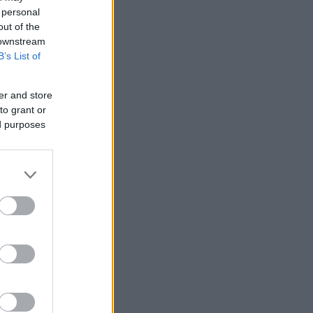
 personal
out of the
 downstream
B’s List of
er and store
to grant or
ed purposes