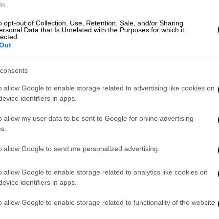
In
o opt-out of Collection, Use, Retention, Sale, and/or Sharing
ersonal Data that Is Unrelated with the Purposes for which it
lected.
Out
ηκε ψηλά»: Τέσσερις αγνοούμενοι και
consents
ρρευση κτιρίου στο κέντρο της
o allow Google to enable storage related to advertising like cookies on
evice identifiers in apps.
o allow my user data to be sent to Google for online advertising
s.
ρκοι μετά τις απολογίες τους για την
to allow Google to send me personalized advertising.
o allow Google to enable storage related to analytics like cookies on
evice identifiers in apps.
όμο της Δικαιοσύνης»
o allow Google to enable storage related to functionality of the website