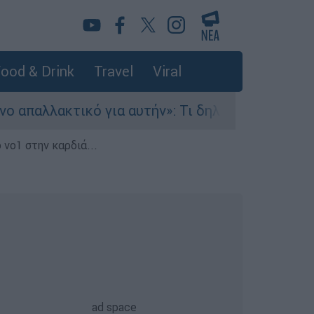
ood & Drink
Travel
Viral
κτικό για αυτήν»: Τι δηλώνει στο ethnos.gr ο 
 νο1 στην καρδιά...