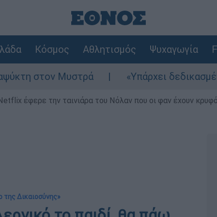
λάδα
Κόσμος
Αθλητισμός
Ψυχαγωγία
F
 στον Μυστρά
«Υπάρχει δεδικασμένο απαλλα
Netflix έφερε την ταινιάρα του Νόλαν που οι φαν έχουν κρυφό
μο της Δικαιοσύνης»
λεργικό το παιδί, θα πάω