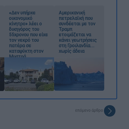
«Δεν υπήρχε
Αμερικανική
οικονομικό
πετρελαϊκή που
κίνητρο» λέει ο
συνδέεται με τον
δικηγόρος του
Τραμπ
55χρονου που είχε
ετοιμάζεται να
τον νεκρό του
κάνει γεωτρήσεις
πατέρα σε
στη Γροιλανδία...
καταψύκτη στον
χωρίς άδεια
Μυστρά
επόμενο άρθρο