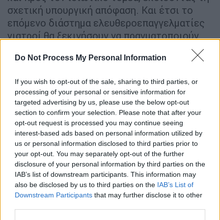
σχετική υπουργική απόφαση. Και έτσι το
επόμενο διάστημα ελευθεροεπαγγελματίες
γιατροί θα ξεκινήσουν να πραγματοποιούν
χειρουργικές επεμβάσεις μέσα στα δημόσια
Do Not Process My Personal Information
νοσοκομεία με χρήματα βέβαια που θα
βγαίνουν από τις τσέπες των ασθενών.
If you wish to opt-out of the sale, sharing to third parties, or
processing of your personal or sensitive information for
Πρόκειται για
άλλη μια επιβάρυνση που
targeted advertising by us, please use the below opt-out
προστέθηκε το τελευταίο διάστημα
μετά και
section to confirm your selection. Please note that after your
τα απογευματινά χειρουργεία που γίνονται
opt-out request is processed you may continue seeing
μέσα στα δημόσια νοσοκομεία και
interest-based ads based on personal information utilized by
πραγματοποιούνται από τους γιατρούς του
us or personal information disclosed to third parties prior to
your opt-out. You may separately opt-out of the further
δημοσίου και τα οποία επίσης θα πληρώνουν
disclosure of your personal information by third parties on the
οι
ασθενείς από την τσέπη τους
, μόλις
IAB’s list of downstream participants. This information may
εξαντληθούν τα κονδύλια από το ταμείο
also be disclosed by us to third parties on the
IAB’s List of
ανάκαμψης με τα οποία καλύπτονται οι
Downstream Participants
that may further disclose it to other
third parties.
πρώτες 37.000 επεμβάσεις.