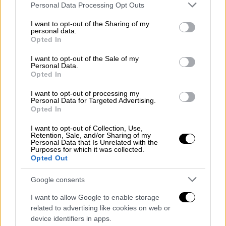
Please note that this website/app uses one or more Google
Personal Data Processing Opt Outs
Όμως η δυνατότητα που δίνεται σε ιδιώτες
services and may gather and store information including but
γιατρούς να χειρουργούν στο ΕΣΥ
not limited to your visit or usage behaviour. You may click to
I want to opt-out of the Sharing of my
personal data.
υποκρύπτει πολλές παγίδες για τους
grant or deny consent to Google and its third-party tags to
Opted In
use your data for below specified purposes in below Google
πολίτες.
consent section.
I want to opt-out of the Sale of my
Personal Data.
1. Οι ασθενείς εάν επιλέξουν να
Opted In
χειρουργηθούν σε δημόσια δομή από ιδιώτη
I want to opt-out of processing my
γιατρό, με βάση τη σχετική υπουργική
Personal Data for Targeted Advertising.
απόφαση που ισχύει και για τα απογευματινά
Opted In
χειρουργεία, θα πρέπει να πληρώνουν το
I want to opt-out of Collection, Use,
ανώτερο έως 2 200€ για εξαιρετικά βαριές
Retention, Sale, and/or Sharing of my
Personal Data that Is Unrelated with the
επεμβάσεις.
Purposes for which it was collected.
Opted Out
Όμως θεωρείται σχεδόν βέβαιον ότι οι
ιδιώτες γιατροί που θα επιλέξουν το
Google consents
δημόσιο σύστημα υγείας και όχι τον
I want to allow Google to enable storage
ιδιωτικό τομέα για να χειρουργήσουν, θα
related to advertising like cookies on web or
απαιτήσουν πολύ περισσότερα χρήματα
device identifiers in apps.