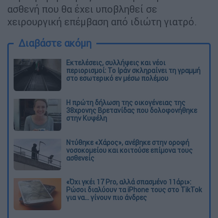
ασθενή που θα έχει υποβληθεί σε
χειρουργική επέμβαση από ιδιώτη γιατρό.
Διαβάστε ακόμη
Εκτελέσεις, συλλήψεις και νέοι
περιορισμοί: Το Ιράν σκληραίνει τη γραμμή
στο εσωτερικό εν μέσω πολέμου
Η πρώτη δήλωση της οικογένειας της
38χρονης Βρετανίδας που δολοφονήθηκε
στην Κυψέλη
Ντύθηκε «Χάρος», ανέβηκε στην οροφή
νοσοκομείου και κοιτούσε επίμονα τους
ασθενείς
«Όχι γκέι 17 Pro, αλλά σπασμένο 11άρι»:
Ρώσοι διαλύουν τα iPhone τους στο TikTok
για να... γίνουν πιο άνδρες