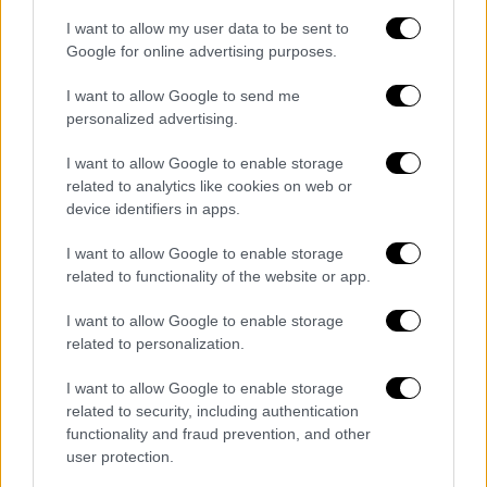
καθώς οι τιμές σήμερα αποζημίωσης στις
ιδιωτικές κλινικές είναι πολύ πιο υψηλές.
I want to allow my user data to be sent to
Google for online advertising purposes.
Με το επιχείρημα ότι οι πολίτες θα
εξοικονομούν χρήματα από τις ιδιωτικές
I want to allow Google to send me
κλινικές αφού θα νοσηλευτούν στο ΕΣΥ,
personalized advertising.
είναι πιθανό να ζητούν χρήματα κάτω από το
I want to allow Google to enable storage
τραπέζι. Έτσι το ποσό που θα εισπράττουν
related to analytics like cookies on web or
στο τέλος θα είναι πολύ μεγαλύτερο από
device identifiers in apps.
αυτό που προβλέπεται με βάση τις νόμιμες
I want to allow Google to enable storage
αποζημιώσεις. Μάλιστα θα είναι εξαιρετικά
related to functionality of the website or app.
δύσκολο να εντοπιστούν τέτοια φαινόμενα,
καθώς ο ασθενής είναι εκείνος που επιλέγει
I want to allow Google to enable storage
τον γιατρό του ιδιωτικού τομέα και
related to personalization.
θεωρείται απίθανο να τον καταγγείλει για
I want to allow Google to enable storage
υπερχρέωση αφού θα έχει προηγηθεί και
related to security, including authentication
σχετική συμφωνία. Οι επιπλέον χρεώσεις
functionality and fraud prevention, and other
βεβαίως θα είναι αφορολόγητες και δεν θα
user protection.
περιλαμβάνονται στο ποσό που θα