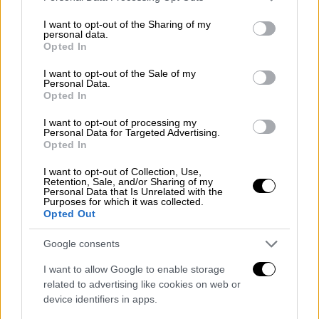
ανέφερε ο Ουκρανός πρόεδρος
services and may gather and store information including but
not limited to your visit or usage behaviour. You may click to
I want to opt-out of the Sharing of my
personal data.
grant or deny consent to Google and its third-party tags to
Opted In
use your data for below specified purposes in below Google
consent section.
Οι συνομιλίες θα συνεχιστούν αφού
I want to opt-out of the Sale of my
Personal Data.
ολοκληρωθεί
η επικοινωνία Τ
ραμπ-Πούτιν.
Opted In
I want to opt-out of processing my
Personal Data for Targeted Advertising.
Opted In
I want to opt-out of Collection, Use,
Retention, Sale, and/or Sharing of my
Personal Data that Is Unrelated with the
Purposes for which it was collected.
video
Opted Out
Google consents
I want to allow Google to enable storage
related to advertising like cookies on web or
«Επιδιώκοντας την ειρήνη»
device identifiers in apps.