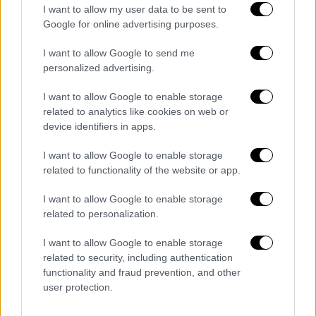
I want to allow my user data to be sent to
Με μια ασπρόμαυρη φωτογραφία που
Google for online advertising purposes.
απαθανάτισε την συνάντηση των
Ντόναλντ
Τραμπ και Βολοντίμιρ Ζελένσκι σ
χολίασε ο
I want to allow Google to send me
επίσημος λογαριασμός του
Λευκού
Οίκου
personalized advertising.
στα μέσα κοινωνικής δικτύωσης τη
I want to allow Google to enable storage
συνάντηση των δύο ηγετών που συζητούν
related to analytics like cookies on web or
για τον τερματισμό του πολέμου με την
device identifiers in apps.
Ρωσία
.
I want to allow Google to enable storage
Με τη γλώσσα του σώματος να μαρτυρά ένα
related to functionality of the website or app.
καλό κλίμα μεταξύ των δύο η φωτογραφία
I want to allow Google to enable storage
μάλλον θέλει να προϊδεάσει για μία θετική
related to personalization.
έκβαση στις πολύωρες συνομιλίες που είναι
σε εξέλιξη, παρουσία και των ευρωπαίων
I want to allow Google to enable storage
related to security, including authentication
ηγετών.
functionality and fraud prevention, and other
user protection.
Pursuing Peace.
pic.twitter.com/lU5KfaYzyI