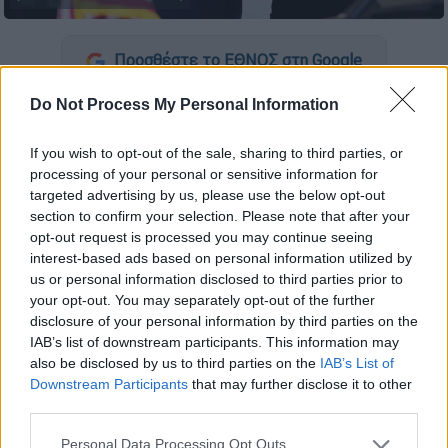
Προσθέστε το ΕΘΝΟΣ στη Google
Do Not Process My Personal Information
Ο πρόεδρος των ΗΠΑ
Ντόναλντ
Τραμπ
διέκοψε τις συνομιλίες με τους Ευρωπαίους
If you wish to opt-out of the sale, sharing to third parties, or
ηγέτες και τον γενικό γραμματέα του
ΝΑΤΟ
processing of your personal or sensitive information for
προκειμένου να μιλήσει τηλεφωνικά με τον
targeted advertising by us, please use the below opt-out
πρόεδρο της Ρωσίας Βλαντίμιρ Πούτιν,
section to confirm your selection. Please note that after your
opt-out request is processed you may continue seeing
σύμφωνα με τη γερμανική εφημερίδα
Bild
.
interest-based ads based on personal information utilized by
us or personal information disclosed to third parties prior to
your opt-out. You may separately opt-out of the further
ΔΙΑΒΑΣΤΕ ΕΠΙΣΗΣ
disclosure of your personal information by third parties on the
IAB’s list of downstream participants. This information may
Κόσμος
|
18.08.2025 22:47
also be disclosed by us to third parties on the
IAB’s List of
Ο χάρτης με τις εδαφικές
Downstream Participants
that may further disclose it to other
διεκδικήσεις της Ρωσίας στη
third parties.
συνάντηση Τραμπ – Ζελένσκι: Τι
Please note that this website/app uses one or more Google
Personal Data Processing Opt Outs