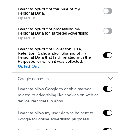
use your data for below specified purposes in below Google
consent section.
I want to opt-out of the Sale of my
Personal Data.
Opted In
I want to opt-out of processing my
Personal Data for Targeted Advertising.
Opted In
I want to opt-out of Collection, Use,
Retention, Sale, and/or Sharing of my
Personal Data that Is Unrelated with the
Purposes for which it was collected.
Κόσμος
|
19.08.2025 22:41
Opted Out
Γιατί ο Πούτιν επιμένει στην
Google consents
παραχώρηση του Ντονμπάς – Ο ρόλος
της περιφέρειας «κλειδί» για την τελική
I want to allow Google to enable storage
έκβαση του πολέμου
related to advertising like cookies on web or
device identifiers in apps.
Ο Πούτιν φέρεται να έχει απαιτήσει τον
πλήρη έλεγχο της βιομηχανικής περιοχής,
I want to allow my user data to be sent to
αλλά το Κίεβο είναι αντίθετο σε
Google for online advertising purposes.
οποιαδήποτε εδαφική παραχώρηση