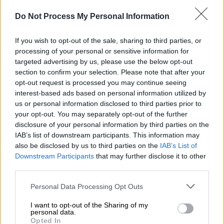
Do Not Process My Personal Information
If you wish to opt-out of the sale, sharing to third parties, or
processing of your personal or sensitive information for
targeted advertising by us, please use the below opt-out
Ελλάδα
|
19.08.2025 22:50
section to confirm your selection. Please note that after your
Δυστύχημα στην Εγνατία οδό: Βαριές
opt-out request is processed you may continue seeing
interest-based ads based on personal information utilized by
κατηγορίες για τον οδηγό - Γιατί δεν έχει
us or personal information disclosed to third parties prior to
καταθέσει ακόμη
your opt-out. You may separately opt-out of the further
disclosure of your personal information by third parties on the
Η κατάθεση του οδηγού όταν του
IAB’s list of downstream participants. This information may
επιτρέψουν οι συνθήκες της υγείας του θα
also be disclosed by us to third parties on the
IAB’s List of
ρίξει φως στη υπόθεση
Downstream Participants
that may further disclose it to other
third parties.
Please note that this website/app uses one or more Google
Personal Data Processing Opt Outs
services and may gather and store information including but
not limited to your visit or usage behaviour. You may click to
I want to opt-out of the Sharing of my
personal data.
grant or deny consent to Google and its third-party tags to
Opted In