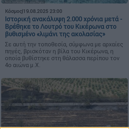
Κόσμος
|
19.08.2025 23:00
Ιστορική ανακάλυψη 2.000 χρόνια μετά -
Βρέθηκε το Λουτρό του Κικέρωνα στο
βυθισμένο «λιμάνι της ακολασίας»
Σε αυτή την τοποθεσία, σύμφωνα με αρχαίες
πηγές, βρισκόταν η βίλα του Κικέρωνα, η
οποία βυθίστηκε στη θάλασσα περίπου τον
4ο αιώνα μ.Χ.