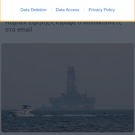
απελευθέρωση πολιτικών κρατουμένων
Data Deletion
Data Access
Privacy Policy
«Σκοπεύουμε να σας προτείνουμε για το
Νόμπελ Ειρήνης», έγραψε ο Μπολκουνέτς
στο email