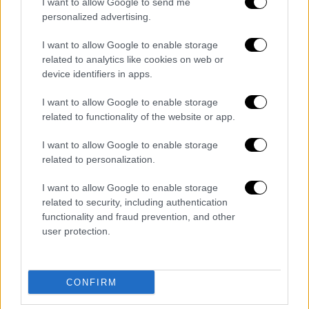
I want to allow Google to send me
personalized advertising.
I want to allow Google to enable storage
related to analytics like cookies on web or
device identifiers in apps.
I want to allow Google to enable storage
related to functionality of the website or app.
I want to allow Google to enable storage
related to personalization.
I want to allow Google to enable storage
related to security, including authentication
functionality and fraud prevention, and other
user protection.
Κόσμος
|
19.08.2025 22:30
«Η ελευθερία θα αποκαταστήσει τη
δικαιοσύνη»: Νομπελίστες καλούν τον
CONFIRM
Τραμπ να «πιέσει» Λουκασένκο για