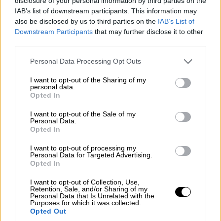
disclosure of your personal information by third parties on the
IAB’s list of downstream participants. This information may
ΔΙΑΒΑΣΤΕ ΕΠΙΣΗΣ
also be disclosed by us to third parties on the
IAB’s List of
Downstream Participants
that may further disclose it to other
Κόσμος
|
19.08.2025 16:10
third parties.
Τραμπ: Ο Πούτιν μπορεί να μην
επιθυμεί συμφωνία – Θα μάθουμε σε
Please note that this website/app uses one or more Google
Personal Data Processing Opt Outs
services and may gather and store information including but
λίγες εβδομάδες
not limited to your visit or usage behaviour. You may click to
I want to opt-out of the Sharing of my
personal data.
grant or deny consent to Google and its third-party tags to
Opted In
use your data for below specified purposes in below Google
consent section.
I want to opt-out of the Sale of my
O Πρόεδρος του
Ευρωπαϊκού Συμβουλίου,
Personal Data.
Opted In
Αντόνιο Κόστα, έ
κανε γνωστό ότι «αμέσως
μετά τη συζήτησή μας με τα μέλη του
I want to opt-out of processing my
Personal Data for Targeted Advertising.
Ευρωπαϊκού Συμβουλίου, είχα τηλεφωνική
Opted In
επικοινωνία με τον
Ουκρανό Πρόεδρο
I want to opt-out of Collection, Use,
Βολοντίμιρ Ζελένσκι»,
όπως ανέφερε,
Retention, Sale, and/or Sharing of my
Personal Data that Is Unrelated with the
προσθέτοντας ότι υπογράμμισε «την
Purposes for which it was collected.
ενότητα και την ακλόνητη υποστήριξη της
Opted Out