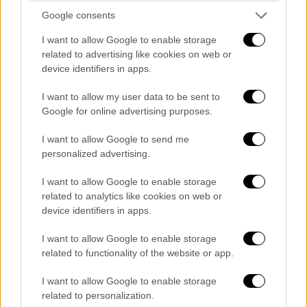
ΕΕ προς την
Ουκρανία
, καθώς και τη
Google consents
δέσμευσή μας να
διατηρήσουμε την πίεση
στη Ρωσία».
I want to allow Google to enable storage
related to advertising like cookies on web or
Σχετικά με τα θέματα που συζητήθηκαν, ο κ.
device identifiers in apps.
Κόστα
τόνισε συγκεκριμένα ότι ήταν η
I want to allow my user data to be sent to
κατάπαυση των εχθροπραξιών, αλλά και οι
Google for online advertising purposes.
εγγυήσεις ασφαλείας.
I want to allow Google to send me
Σε ανάρτησή του στο «Χ» ο Πρόεδρος το
υ
personalized advertising.
Ευρωπαϊκού Συμβουλίου
σημειώνει: «Οι
I want to allow Google to enable storage
κορυφαίες προτεραιότητές μας είναι να
related to analytics like cookies on web or
σταματήσει η αιματοχυσία, να προωθήσουμε
device identifiers in apps.
την ανταλλαγή κρατουμένων και να
διασφαλίσουμε την επιστροφή των χιλιάδων
I want to allow Google to enable storage
related to functionality of the website or app.
παιδιών που έχουν απαχθεί από τη
Ρωσία
. Θα
συνεργαστούμε με τις ΗΠΑ για
I want to allow Google to enable storage
συγκεκριμένες και ουσιαστικές εγγυήσεις
related to personalization.