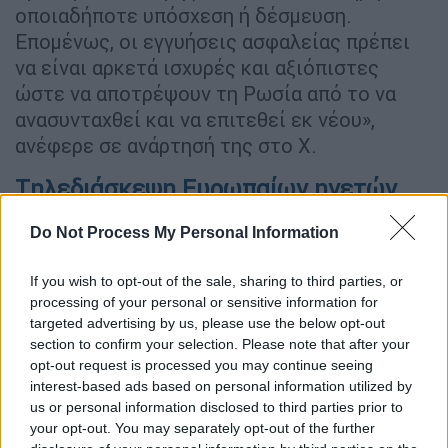
οποιαδήποτε υπόσχεση ή δέσμευση.
Επομένως, οι εγγυήσεις ασφαλείας πρέπει
να είναι αρκετά ισχυρές και αξιόπιστες
ώστε να αποτρέψουν τη Ρωσία από το να
ανασυνταχθεί και να επιτεθεί εκ νέου»,
ανέφερε σε ανάρτησή της στο X.
Tηλεδιάσκεψη Ευρωπαίων ηγετών
για ουκρανικό
Do Not Process My Personal Information
Τα επόμενα βήματα για την παροχή
If you wish to opt-out of the sale, sharing to third parties, or
εγγυήσεων ασφαλείας στην
Ουκρανία
και της
processing of your personal or sensitive information for
κατάπαυσης των εχθροπραξιών βρέθηκαν
targeted advertising by us, please use the below opt-out
στο επίκεντρο της τηλεδιάσκεψης των
section to confirm your selection. Please note that after your
Ευρωπαίων
ηγετών
για τις εξελίξεις στην
opt-out request is processed you may continue seeing
Ουκρανία
και τις συνομιλίες στην
interest-based ads based on personal information utilized by
us or personal information disclosed to third parties prior to
Ουάσιγκτον
με τον
Αμερικανό Πρόεδρο
.
your opt-out. You may separately opt-out of the further