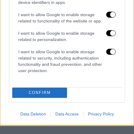
device identifiers in apps.
ℹ️
https://t.co/kexUnlnGMV
@pyrosvesti
I want to allow Google to enable storage
related to functionality of the website or app.
ki
@hellenicpolice
I want to allow Google to enable storage
related to personalization.
— 112 Greece (@112Greece)
June 29,
2024
I want to allow Google to enable storage
related to security, including authentication
Αργότερα, με νέο μήνυμα, κλήθηκαν όσοι
functionality and fraud prevention, and other
user protection.
βρίσκονται στις περιοχές
Κουταλάς, Γάνεμα,
Βάγια και Καλό Αμπέλι
να απομακρυνθούν
προς τη
Χώρα της Σερίφου
μέσω του
CONFIRM
Κουταλά.
Data Deletion
Data Access
Privacy Policy