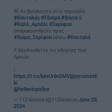
🆘 Αν βρίσκεστε στις περιοχές
#Κουταλάς
#Γάνεμα
#Βάγια
&
#Καλό_Αμπέλι
#Σερίφου
απομακρυνθείτε προς
#Χώρα_Σερίφου
μέσω
#Κουταλά
‼️ Ακολουθείτε τις οδηγίες των
Αρχών
ℹ️
https://t.co/kexUnlnGMV
@pyrosvesti
ki
@hellenicpolice
— 112 Greece (@112Greece)
June 29,
2024