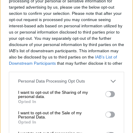
processing of your personal or sensitive information for
targeted advertising by us, please use the below opt-out
Συγκεκριμένα, όπως έγινε γνωστό το πλοίο
section to confirm your selection. Please note that after your
«
Άρτεμις
» μετέφερε δύο οχήματα και 12
opt-out request is processed you may continue seeing
πυροσβέστες, ενώ σε ετοιμότητα είναι και
interest-based ads based on personal information utilized by
τα πλοία «Άνεμος» και «Διονύσος Σολωμός»
us or personal information disclosed to third parties prior to
για να μεταφέρουν ακόμη περισσότερους
your opt-out. You may separately opt-out of the further
disclosure of your personal information by third parties on the
πυροσβέστες και οχήματα εφόσον κριθεί
IAB’s list of downstream participants. This information may
απαραίτητο.
also be disclosed by us to third parties on the
IAB’s List of
Downstream Participants
that may further disclose it to other
Παράλληλα, μεταβαίνουν πυροσβεστικές
third parties.
δυνάμεις από την
Αθήνα
,
22 πυροσβέστες με
Please note that this website/app uses one or more Google
Personal Data Processing Opt Outs
11 οχήματα.
services and may gather and store information including but
not limited to your visit or usage behaviour. You may click to
I want to opt-out of the Sharing of my
Τελικα ο περισσότερος καπνός
personal data.
grant or deny consent to Google and its third-party tags to
Opted In
είναι απ' την φωτιά στην Σέριφο.
use your data for below specified purposes in below Google
pic.twitter.com/0LMf1WV6rT
consent section.
I want to opt-out of the Sale of my
Personal Data.
Opted In
— έχω τα νεύρα του Yosemite Sam
(@piccaninny151)
June 29, 2024