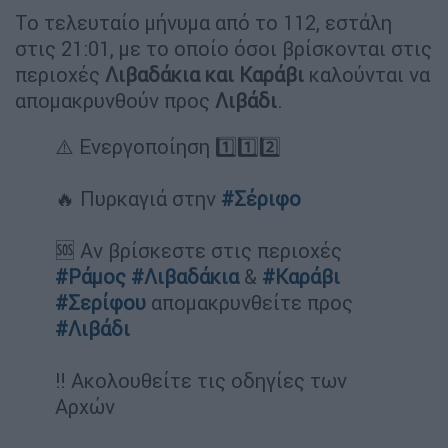
Το τελευταίο μήνυμα από το 112, εστάλη
στις 21:01, με το οποίο όσοι βρίσκονται στις
περιοχές
Λιβαδάκια και Καράβι
καλούνται να
απομακρυνθούν προς
Λιβάδι
.
⚠️ Ενεργοποίηση 1️⃣1️⃣2️⃣
🔥 Πυρκαγιά στην
#Σέριφο
🆘 Αν βρίσκεστε στις περιοχές
#Ράμος
#Λιβαδάκια
&
#Καράβι
#Σερίφου
απομακρυνθείτε προς
#Λιβάδι
‼️ Ακολουθείτε τις οδηγίες των
Αρχών