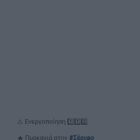
⚠️ Ενεργοποίηση 1️⃣1️⃣2️⃣
🔥 Πυρκαγιά στην
#Σέριφο