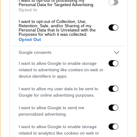
I want to opt-out of processing my
Personal Data for Targeted Advertising.
Opted In
Εκκενώσεις οικισμών
I want to opt-out of Collection, Use,
Συνολικά οχτώ οικισμοί έχουν εκκενωθεί.
Retention, Sale, and/or Sharing of my
Personal Data that Is Unrelated with the
Αρχικά με μήνυμα από το 112, διατάχθηκε η
Purposes for which it was collected.
Opted Out
εκκένωση των περιοχών
Ράμος
και
Λιβάδι
.
Google consents
⚠️ Ενεργοποίηση 1️⃣1️⃣2️⃣
I want to allow Google to enable storage
related to advertising like cookies on web or
🔥 Πυρκαγιά στην
#Σέριφο
device identifiers in apps.
🆘 Αν βρίσκεστε στις περιοχές
I want to allow my user data to be sent to
#Ράμος
&
#Λιβάδι
#Σερίφου
Google for online advertising purposes.
απομακρυνθείτε προς
#Σέριφο
I want to allow Google to send me
personalized advertising.
‼️ Ακολουθείτε τις οδηγίες των
I want to allow Google to enable storage
Αρχών
related to analytics like cookies on web or