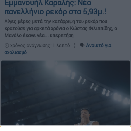
Εμμανουήλ Καραλής: Νέο
πανελλήνιο ρεκόρ στα 5,93μ.!
Λίγες μέρες μετά την κατάρριψη του ρεκόρ που
κρατούσε για αρκετά χρόνια ο Κώστας Φιλιππίδης, ο
Μανόλο έκανε νέα... υπερπτήση
🕛 χρόνος ανάγνωσης: 1 λεπτό ┋ 🗣️
Ανοικτό για
σχολιασμό