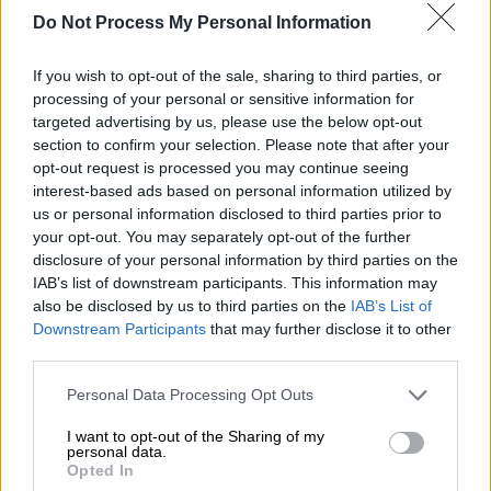
Do Not Process My Personal Information
AP
If you wish to opt-out of the sale, sharing to third parties, or
processing of your personal or sensitive information for
Προσθέστε το ΕΘΝΟΣ στη Google
targeted advertising by us, please use the below opt-out
section to confirm your selection. Please note that after your
Σε απίθανα ύψη έχει φτάσει ο
Εμμανουήλ
opt-out request is processed you may continue seeing
Καραλής
! Ο Air Manolo για δεύτερη φορά σε
interest-based ads based on personal information utilized by
us or personal information disclosed to third parties prior to
διάστημα λίγων ημερών κατέρριψε το
your opt-out. You may separately opt-out of the further
πανελλήνιο ρεκόρ
στο
άλμα επί κοντώ
.
disclosure of your personal information by third parties on the
IAB’s list of downstream participants. This information may
Κατά τη διάρκεια του Πανελληνίου
also be disclosed by us to third parties on the
IAB’s List of
Πρωταθλήματος που διεξήχθη στον Βόλο, ο
Downstream Participants
that may further disclose it to other
24χρονος πρωταθλητής «πέταξε» στα 5
third parties.
μέτρα και 93 εκατοστά, βελτιώνοντας την
Please note that this website/app uses one or more Google
Personal Data Processing Opt Outs
προηγούμενη κορυφαία επίδοση (5,92μ.) που
services and may gather and store information including but
πέτυχε πριν από εννέα ημέρες (20/6) στο
not limited to your visit or usage behaviour. You may click to
I want to opt-out of the Sharing of my
personal data.
grant or deny consent to Google and its third-party tags to
Μπιντγκόζ.
Opted In
use your data for below specified purposes in below Google