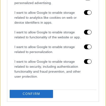
personalized advertising.
Τα σχολιά σας δημοσιεύονται άμεσα με δική σας ευθύνη. Το
I want to allow Google to enable storage
ΕΘΝΟΣ θα παρεμβαίνει και τα προσβλητικά σχόλια θα
διαγράφονται
related to analytics like cookies on web or
device identifiers in apps.
I want to allow Google to enable storage
related to functionality of the website or app.
I want to allow Google to enable storage
related to personalization.
I want to allow Google to enable storage
καταχώρηση
related to security, including authentication
functionality and fraud prevention, and other
user protection.
Διαβάστε ακόμη
Εκτελέσεις, συλλήψεις και νέοι
περιορισμοί: Το Ιράν σκληραίνει τη γραμμή
CONFIRM
στο εσωτερικό εν μέσω πολέμου