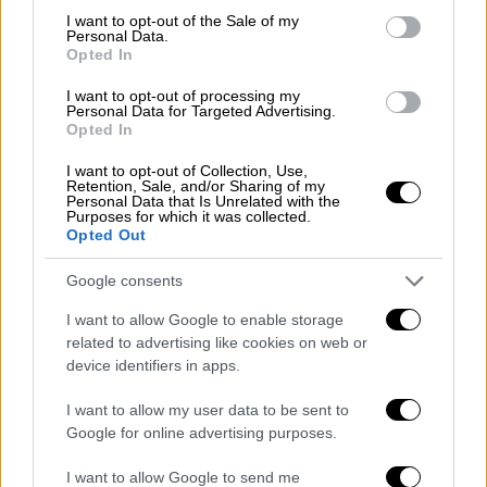
consent section.
Μάλιστα ο Καραλής αφού εξασφάλισε το
I want to opt-out of the Sale of my
Personal Data.
χρυσό με 5,72μ., έβαλε τον πήχη 21 εκατοστά
Opted In
πιο ψηλά και κατάφερε να καταρρίψει το
I want to opt-out of processing my
ρεκόρ δείχοντας ότι είναι έτοιμος για
Personal Data for Targeted Advertising.
Opted In
μεγάλες πτήσεις και στους Ολυμπιακούς
Αγώνες.
I want to opt-out of Collection, Use,
Retention, Sale, and/or Sharing of my
Personal Data that Is Unrelated with the
Purposes for which it was collected.
Opted Out
Google consents
I want to allow Google to enable storage
related to advertising like cookies on web or
device identifiers in apps.
I want to allow my user data to be sent to
Google for online advertising purposes.
I want to allow Google to send me