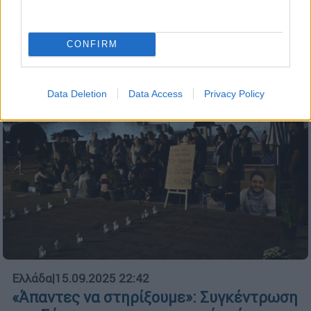
πυρασφάλεια - Καταθέτουν 28 αυτόπτες
μάρτυρες
CONFIRM
Data Deletion
Data Access
Privacy Policy
Ελλάδα
|
15.09.2025 22:42
«Άπαντες να στηρίξουμε»: Συγκέντρωση