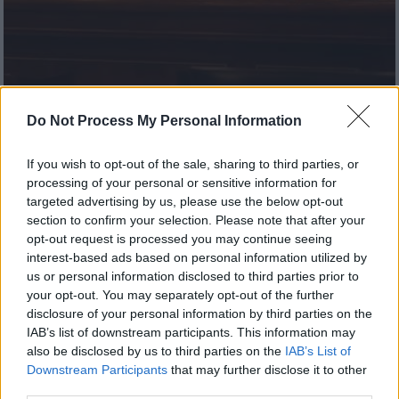
Do Not Process My Personal Information
Τηλεόραση
|
15.09.2025 23:00
If you wish to opt-out of the sale, sharing to third parties, or
Ο 5ος κύκλος του «Only Murders in the
processing of your personal or sensitive information for
targeted advertising by us, please use the below opt-out
Building» κάνει πρεμιέρα στο Disney+ με
section to confirm your selection. Please note that after your
μια νέα υπόθεση μυστηρίου
opt-out request is processed you may continue seeing
interest-based ads based on personal information utilized by
Ο Στιβ Μάρτιν, ο Μάρτιν Σορτ και η Σελένα
us or personal information disclosed to third parties prior to
Γκόμεζ επιστρέφουν
your opt-out. You may separately opt-out of the further
disclosure of your personal information by third parties on the
IAB’s list of downstream participants. This information may
also be disclosed by us to third parties on the
IAB’s List of
Downstream Participants
that may further disclose it to other
third parties.