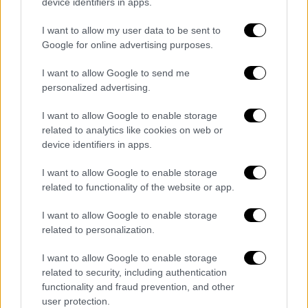
device identifiers in apps.
I want to allow my user data to be sent to
Google for online advertising purposes.
I want to allow Google to send me
personalized advertising.
I want to allow Google to enable storage
related to analytics like cookies on web or
device identifiers in apps.
I want to allow Google to enable storage
related to functionality of the website or app.
Ελλάδα
|
15.09.2025 22:46
I want to allow Google to enable storage
Τέμπη: Κατατέθηκε η εισαγγελική
related to personalization.
πρόταση για παραπομπή 36
κατηγορούμενων
I want to allow Google to enable storage
related to security, including authentication
Οικογένειες θυμάτων ζητούν
functionality and fraud prevention, and other
συμπληρωματική ανάκριση για την
user protection.