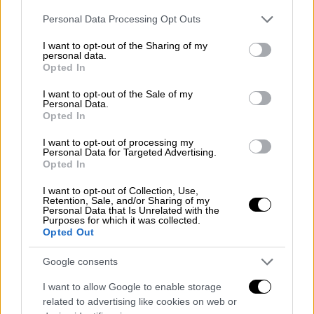
Please note that this website/app uses one or more Google
Personal Data Processing Opt Outs
services and may gather and store information including but
not limited to your visit or usage behaviour. You may click to
I want to opt-out of the Sharing of my
personal data.
grant or deny consent to Google and its third-party tags to
Opted In
use your data for below specified purposes in below Google
consent section.
I want to opt-out of the Sale of my
Personal Data.
Opted In
I want to opt-out of processing my
Personal Data for Targeted Advertising.
Opted In
Ελλάδα
|
15.09.2025 22:55
Η αλληλεγγύη πολλαπλασιάζεται: Μετά
I want to opt-out of Collection, Use,
Retention, Sale, and/or Sharing of my
το «Οξυγόνο» έξι ακόμη πλοία
Personal Data that Is Unrelated with the
σαλπάρουν από την Ελλάδα για τη Γάζα
Purposes for which it was collected.
Opted Out
«Σαλπάρει» για τη Γάζα ο διεθνής στόλος με
στόχο να σπάσει τον αποκλεισμό
Google consents
I want to allow Google to enable storage
related to advertising like cookies on web or