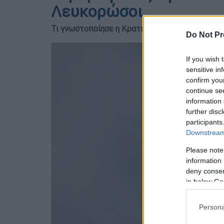
Λευκορώσοι
Τι γνωστοποίησε η Κρατική Υπηρεσία Προστασ
Do Not Pr
If you wish 
sensitive in
confirm you
continue se
information 
further disc
participants
Downstream 
Please note
information 
deny consent
in below Go
Persona