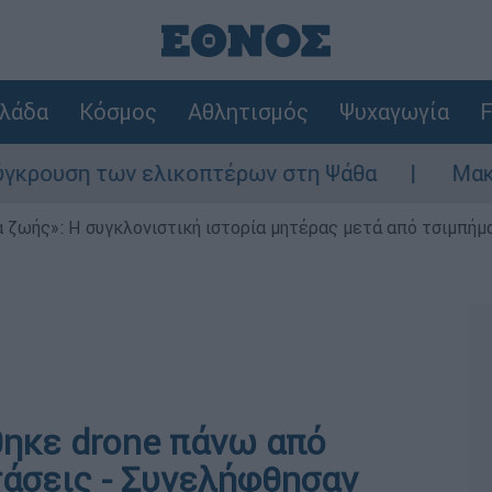
λάδα
Κόσμος
Αθλητισμός
Ψυχαγωγία
F
ρουση των ελικοπτέρων στη Ψάθα
Μακελειό
 ζωής»: Η συγκλονιστική ιστορία μητέρας μετά από τσιμπήμ
ηκε drone πάνω από
άσεις - Συνελήφθησαν