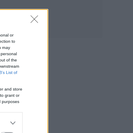
sonal or
ection to
ou may
 personal
out of the
 downstream
B’s List of
er and store
to grant or
ed purposes