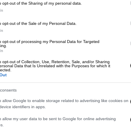
o opt-out of the Sharing of my personal data.
In
o opt-out of the Sale of my Personal Data.
In
to opt-out of processing my Personal Data for Targeted
ing.
In
 το ΕΘΝΟΣ στη Google
o opt-out of Collection, Use, Retention, Sale, and/or Sharing
ersonal Data that Is Unrelated with the Purposes for which it
 Πολωνίας (SOP)
εξουδετέρωσε ένα drone
lected.
Out
υβερνητικές τοποθεσίες
,
owa και του Παλατιού Belweder, δήλωσε ο
consents
X, εν μέσω αυξημένων περιφερειακών
ιάσεις του εναέριου χώρου.
o allow Google to enable storage related to advertising like cookies on
evice identifiers in apps.
ο πολίτες της Λευκορωσίας
και η
o allow my user data to be sent to Google for online advertising
συμβάντος, πρόσθεσε ο Τουσκ.
s.