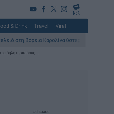
ood & Drink
Travel
Viral
 στη Βόρεια Καρολίνα ύστερα από πυροβολισμού
ατα δηλητηριώδους...