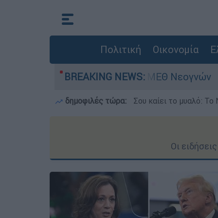
Πολιτική
Οικονομία
Ε
 - Νοσηλευόταν στη ΜΕΘ Νεογνών
BREAKING NEWS:
Marfin:
δημοφιλές τώρα:
Σου καίει το μυαλό: Το 
Οι ειδήσει