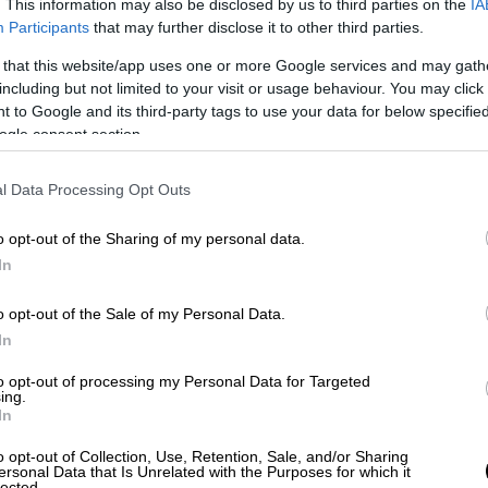
. This information may also be disclosed by us to third parties on the
IA
από 4,5% τον Ιούλιο, είναι ανεπαρκής,
Participants
that may further disclose it to other third parties.
όπως είπε η Κριστίν Λαγκάρντ.
 that this website/app uses one or more Google services and may gath
including but not limited to your visit or usage behaviour. You may click 
 to Google and its third-party tags to use your data for below specifi
ogle consent section.
Αθλητισμός
|
15.09.2024 23:00
l Data Processing Opt Outs
Super League: Ο ΟΦΗ ήταν...
σούπερ και ανάγκασε τον Άρη
o opt-out of the Sharing of my personal data.
στην πρώτη ήττα του!
In
Ο ΟΦΗ επικράτησε 3-2 του Άρη
o opt-out of the Sale of my Personal Data.
In
to opt-out of processing my Personal Data for Targeted
ing.
In
Κόσμος
|
15.09.2024 23:00
Ισπανία: Οι δύο Ισπανοί που
o opt-out of Collection, Use, Retention, Sale, and/or Sharing
συνελήφθησαν στη Βενεζουέλα
ersonal Data that Is Unrelated with the Purposes for which it
lected.