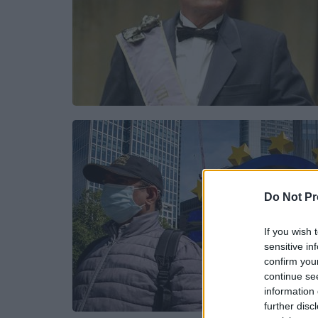
Do Not Pr
If you wish 
sensitive in
confirm you
continue se
information 
further disc