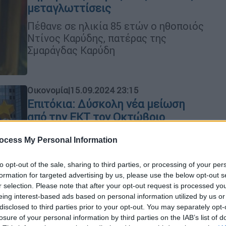
μεταγλωττίσεις
Πέθανε σε ηλικία 85 ετών ο ηθοποιός
Ντίνος Καρύδης, πατέρας της
Σμαράγδας Καρύδη
Οικονομία
|
15.09.2024 23:15
Επιτόκια: Δύσκολη νέα μείωση
από την ΕΚΤ τον Οκτώβριο
Ενας επιπλέον λόγος που εξηγεί γιατί
ocess My Personal Information
δεν βιάζεται η ΕΚΤ με τις μειώσεις
των επιτοκίων είναι η πορεία του
to opt-out of the sale, sharing to third parties, or processing of your per
δομικού πληθωρισμού και κυρίως του
formation for targeted advertising by us, please use the below opt-out s
εγχώριου πληθωρισμού. Το επίπεδο
r selection. Please note that after your opt-out request is processed y
του τελευταίου είναι διπλάσιο σε
eing interest-based ads based on personal information utilized by us or
σχέση με του γενικού πληθωρισμού
disclosed to third parties prior to your opt-out. You may separately opt-
losure of your personal information by third parties on the IAB’s list of
και η μείωση τον Αύγουστο στο 4,4%