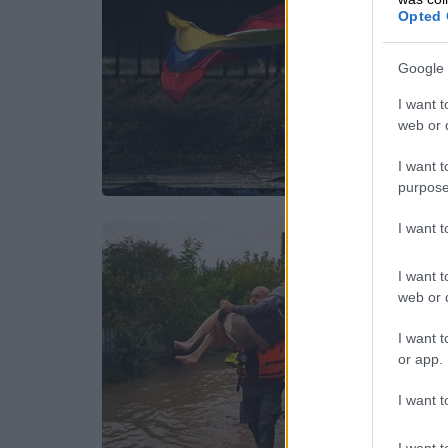
Opted 
Google 
I want t
web or d
I want t
purpose
I want 
I want t
web or d
I want t
or app.
I want t
I want t