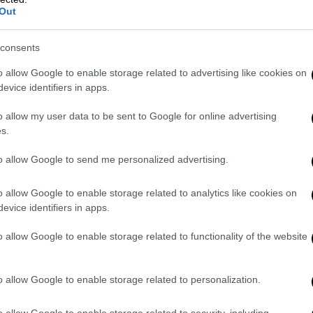
δεν συνδέονται με σχέδιο
Out
αποσταθεροποίησης της χώρας
consents
Τρεις Αμερικανοί, δύο Ισπανοί και
ένας Τσέχος συνελήφθησαν στη
o allow Google to enable storage related to advertising like cookies on
Βενεζουέλα ως ύποπτοι για σχέδιο
evice identifiers in apps.
αποσταθεροποίησης της
o allow my user data to be sent to Google for online advertising
λατινοαμερικανικής χώρας
s.
to allow Google to send me personalized advertising.
Κόσμος
|
15.09.2024 22:45
o allow Google to enable storage related to analytics like cookies on
Ρουμανία: Και πέμπτος νεκρός από
evice identifiers in apps.
την καταιγίδα «Boris»
o allow Google to enable storage related to functionality of the website
Οι ισχυρές βροχοπτώσεις
προκάλεσαν πλημμύρες σε αρκετές
χώρες της κεντρικής και ανατολικής
o allow Google to enable storage related to personalization.
Ευρώπης
o allow Google to enable storage related to security, including