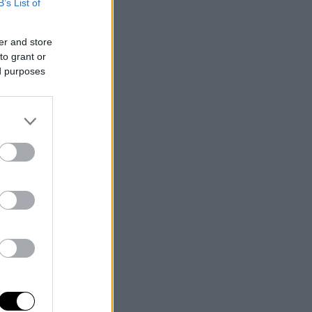
B’s List of
er and store
to grant or
ed purposes