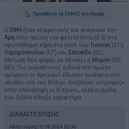
Προσθέστε το ΕΘΝΟΣ στη Google
O
OΦΗ
ήταν εξαιρετικός και ανάγκασε τον
Άρη
στην πρώτη του φετινή ήττα (3-2) στο
πρωτάθλημα χάρη στα γκολ των
Γιουνγκ
(21'),
Λαμπρόπουλου
(57') και
Σαλσέδο
(82').
Μείωσε δύο φορές με πέναλτι ο
Μορόν
(68',
88'). Πιο ουσιαστικοί, ειδικά στο πρώτο
ημίχρονο οι Κρητικοί έδωσαν συνέχεια στο
«διπλό» επί του Βόλου. Ανέβασαν «στροφές»
στην επανάληψη οι Κίτρινοι, αλλά η ομάδα
του Δέλλα έδειξε χαρακτήρα.
ΔΙΑΒΑΣΤΕ ΕΠΙΣΗΣ
Αθλητισμός
|
15.09.2024 22:30