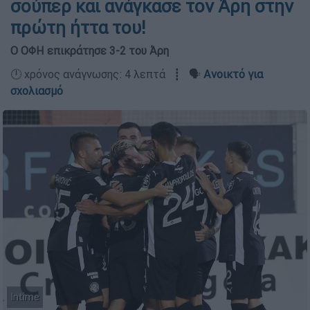
σούπερ και ανάγκασε τον Άρη στην
πρώτη ήττα του!
Ο ΟΦΗ επικράτησε 3-2 του Άρη
🕛 χρόνος ανάγνωσης: 4 λεπτά ┋ 🗣️
Ανοικτό για
σχολιασμό
Intime