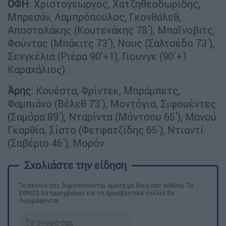
ΟΦΗ
: Χριστογεώργος, Χατζηθεοδωρίδης,
Μπρεσάν, Λαμπρόπουλος, Γκονθάλεθ,
Αποστολάκης (Κουτενάκης 78΄), Μπαΐνοβιτς,
Φούντας (Μπάκιτς 73΄), Νους (Σαλτσέδο 73΄),
Σενγκέλια (Ριέρα 90'+1), Γιουνγκ (90΄+1
Καραχάλιος).
Άρης
: Κουέστα, Φρίντεκ, Μπράμπετς,
Φαμπιάνο (Βέλεθ 73΄), Μοντόγια, Σιφουέντες
(Σαμόρα 89΄), Νταρίντα (Μόντσου 65΄), Μανού
Γκαρθία, Σίστο (Φετφατζίδης 65΄), Ντιαντί
(Σαβέριο 46΄), Μορόν
Τα σχολιά σας δημοσιεύονται άμεσα με δική σας ευθύνη. Το
ΕΘΝΟΣ θα παρεμβαίνει και τα προσβλητικά σχόλια θα
διαγράφονται