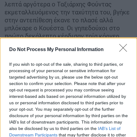
λεπτά αργότερα ο Ταξιάρχης Φούντας
εκμεταλλευόμενος την ταχύτητα του, βγήκε
στην αντεπίθεση έκανε το πλασέ αλλά
μπλόκαρε ο Κουέστα. Οι γηπεδούχοι στο
πρώτο δεκάλεπτο κέρδισαν τρία κόρνερ,
ενώ στο 11΄ ο Γιουνγκ αν και βρέθηκε σε
Do Not Process My Personal Information
ευνοϊκή θέση αστόχησε.
Η πίεση του ΟΦΗ απέδωσε καρπούς στο 21΄
If you wish to opt-out of the sale, sharing to third parties, or
processing of your personal or sensitive information for
όταν Νους ανατράπηκε από τον Μοντόγια, ο
targeted advertising by us, please use the below opt-out
Σιδηρόπουλος έδειξε την άσπρη βούλα και ο
section to confirm your selection. Please note that after your
Γιουνγκ έστειλε την μπάλα στην αριστερή
opt-out request is processed you may continue seeing
πλευρά της εστίας του Κουέστα. Ο Άρης
interest-based ads based on personal information utilized by
us or personal information disclosed to third parties prior to
προσπάθησε να βγει στην αντεπίθεση, όμως
your opt-out. You may separately opt-out of the further
η ομάδα του Τραϊανού Δέλλα ήταν εκείνη που
disclosure of your personal information by third parties on the
έγινε για ακόμη μια φορά απειλητική, όταν
IAB’s list of downstream participants. This information may
μετά τον συνδυασμό μεταξύ Φούντα και
also be disclosed by us to third parties on the
IAB’s List of
Downstream Participants
that may further disclose it to other
Νους, ο τελευταίος βγήκε τετ-α-τετ, αλλά ο