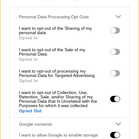
third parties.
Κουέστα απομάκρυνε με τα πόδια. Το πρώτο
ημίχρονο βρήκε τους «Ομιλίτες» να
Please note that this website/app uses one or more Google
Personal Data Processing Opt Outs
services and may gather and store information including but
προηγούνται στο σκορ, έχοντας τον έλεγχο
not limited to your visit or usage behaviour. You may click to
I want to opt-out of the Sharing of my
της αναμέτρησης, την στιγμή που ο Μορόν
personal data.
grant or deny consent to Google and its third-party tags to
Opted In
δεν είχε καταφέρει να απειλήσει τα καρέ
use your data for below specified purposes in below Google
του Χριστογεώργου.
consent section.
I want to opt-out of the Sale of my
Personal Data.
Opted In
Με το ξεκίνημα του δευτέρου ημιχρόνου ο
Μορόν στο 50΄ έκανε μέσα σε ένα λεπτό
I want to opt-out of processing my
Personal Data for Targeted Advertising.
αισθητή την παρουσία του, αρχικά με
Opted In
διαγώνιο σουτ και στη συνέχεια με κεφαλιά.
Οι «Κίτρινοι» άρχισαν να αποκτούν παλμό,
I want to opt-out of Collection, Use,
Retention, Sale, and/or Sharing of my
όμως ο ΟΦΗ με την πρώτη ευκαιρία του στην
Personal Data that Is Unrelated with the
Purposes for which it was collected.
επανάληψη σκόραρε με καρφωτή κεφαλιά
Opted Out
του Λαμπρόπουλου από το ύψος της μικρής
περιοχής διπλασιάζοντας τα τέρματα της
Google consents
ομάδας του (57΄).
I want to allow Google to enable storage