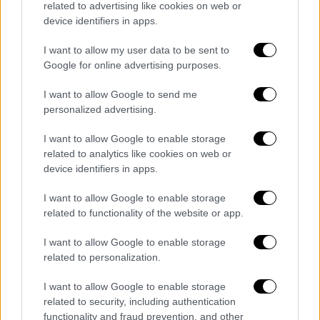
related to advertising like cookies on web or
Οι Θεσσαλονικείς αν και βρέθηκαν με την
device identifiers in apps.
πλάτη στον τοίχο δεν «κατέθεσαν τα όπλα»
I want to allow my user data to be sent to
κερδίζοντας στο 68΄ πέναλτι σε χέρι του
Google for online advertising purposes.
Χατζηθεοδωρίδη. Ο «συνήθης ύποπτος»
Λορέν Μορόν, ανέλαβε την «εσχάτη των
I want to allow Google to send me
ποινών» δίνοντας νέο ένδιαφέρον στο ματς,
personalized advertising.
με το εύστοχο χτύπημα πέναλτι (2-1).
I want to allow Google to enable storage
related to analytics like cookies on web or
Ο Άρης αναθάρρησε μετά το γκολ και έφτασε
device identifiers in apps.
κοντά στη ισοφάριση στο 72΄, όταν ο
Φαμπιάνο πήρε την κεφαλιά από τον
I want to allow Google to enable storage
Λαμπρόπουλο όμως αστόχησε. Οι
related to functionality of the website or app.
γηπεδούχοι στη συνέχεια επιχείρησαν να
I want to allow Google to enable storage
«ροκανίσουν» τον χρόνο αποφεύγοντας τα
related to personalization.
ρίσκα, μολονότι στο 80΄ κινδύνευσαν να
ισοφαριστούν αφού μετά από λάθος του
I want to allow Google to enable storage
related to security, including authentication
Κουτεντάκη, ο Σαβιέρο βρέθηκε σε
functionality and fraud prevention, and other