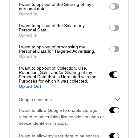
not limited to your visit or usage behaviour. You may click to
I want to opt-out of the Sharing of my
personal data.
grant or deny consent to Google and its third-party tags to
Opted In
use your data for below specified purposes in below Google
consent section.
I want to opt-out of the Sale of my
Personal Data.
Opted In
I want to opt-out of processing my
Personal Data for Targeted Advertising.
Opted In
I want to opt-out of Collection, Use,
Αθλητισμός
|
17.05.2026 16:59
Retention, Sale, and/or Sharing of my
Personal Data that Is Unrelated with the
Υποβιβάστηκε ο Πανσερραϊκός -
Purposes for which it was collected.
Παραμένει στη Super League ο Αστέρας
Opted Out
Τρίπολης
Google consents
Η μακεδονική ομάδα έκανε μεγάλη
I want to allow Google to enable storage
προσπάθεια στα πλέι άουτ αλλά πλήρωσε
related to advertising like cookies on web or
την κακή πορεία στο ξεκίνημα της σεζόν
device identifiers in apps.
I want to allow my user data to be sent to