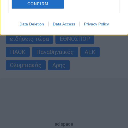
CONFIRM
περισσότερα άρθρα
Data Deletion
Data Access
Privacy Policy
ΑΛΛΑ #TAGS
ειδήσεις τώρα
ΕΘΝΟΣΠΟΡ
ΠΑΟΚ
Παναθηναϊκός
ΑΕΚ
Ολυμπιακός
Αρης