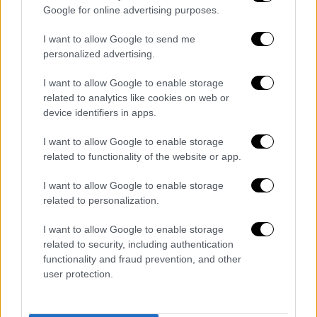
Google for online advertising purposes.
I want to allow Google to send me
personalized advertising.
I want to allow Google to enable storage
related to analytics like cookies on web or
device identifiers in apps.
I want to allow Google to enable storage
related to functionality of the website or app.
I want to allow Google to enable storage
related to personalization.
Αθλητισμός
|
17.05.2026 11:00
I want to allow Google to enable storage
Super League: Φιέστα τίτλου στη Νέα
related to security, including authentication
Φιλαδέλφεια και μάχη για τη δεύτερη
functionality and fraud prevention, and other
θέση
user protection.
Ολοκληρώνεται η σεζόν στη Super League