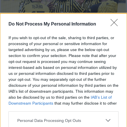
Do Not Process My Personal Information
If you wish to opt-out of the sale, sharing to third parties, or
processing of your personal or sensitive information for
targeted advertising by us, please use the below opt-out
Αθλητισμός
|
17.05.2026 19:35
section to confirm your selection. Please note that after your
Super League: Νίκησε τον Λεβαδειακό
opt-out request is processed you may continue seeing
interest-based ads based on personal information utilized by
και τερμάτισε 5ος ο Άρης - Φινάλε με
us or personal information disclosed to third parties prior to
νίκη και για ΟΦΗ
your opt-out. You may separately opt-out of the further
disclosure of your personal information by third parties on the
Φινάλε στα πλέι οφ για τις θέσεις 5-8
IAB’s list of downstream participants. This information may
also be disclosed by us to third parties on the
IAB’s List of
Downstream Participants
that may further disclose it to other
third parties.
Please note that this website/app uses one or more Google
Personal Data Processing Opt Outs
services and may gather and store information including but