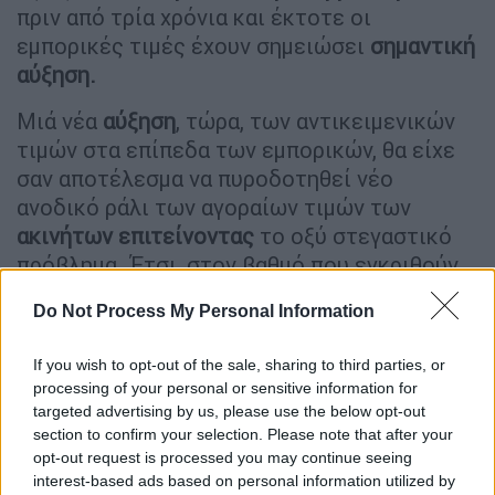
πριν από τρία χρόνια και έκτοτε οι
εμπορικές τιμές έχουν σημειώσει
σημαντική
αύξηση.
Μιά νέα
αύξηση
, τώρα, των αντικειμενικών
τιμών στα επίπεδα των εμπορικών, θα είχε
σαν αποτέλεσμα να πυροδοτηθεί νέο
ανοδικό ράλι των αγοραίων τιμών των
ακινήτων επιτείνοντας
το οξύ στεγαστικό
πρόβλημα. Έτσι, στον βαθμό που εγκριθούν
οι εισηγήσεις, θα πρόκειται για ακόμη ένα
Do Not Process My Personal Information
μέτρο, παράλληλα με το στεγαστικό
“πακέτο” που εξήγγειλε ο Πρωθυπουργός
If you wish to opt-out of the sale, sharing to third parties, or
από το βήμα της ΔΕΘ και παρουσίασαν
processing of your personal or sensitive information for
αναλυτικά
οι αρμόδιοι υπουργοί αυτή την
targeted advertising by us, please use the below opt-out
εβδομάδα.
section to confirm your selection. Please note that after your
opt-out request is processed you may continue seeing
Την ίδια στιγμή, στις προθέσεις του
interest-based ads based on personal information utilized by