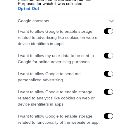
τροφοδοτεί την ανοδική πορεία των
τιμών
Purposes for which it was collected.
Opted Out
των ακινήτων,
όπως προκύπτει από τα
στοιχεία για την πορεία της αγοράς.
Google consents
Σύμφωνα με τα στοιχεία της
Τράπεζας της
I want to allow Google to enable storage
Ελλάδος
το β’ τρίμηνο το 2024 οι τιμές των
related to advertising like cookies on web or
device identifiers in apps.
διαμερισμάτων αυξήθηκαν κατά 9,2%
συγκριτικά με το αντίστοιχο τρίμηνο του
I want to allow my user data to be sent to
2023 ενώ κατά την αντίστοιχη σύγκριση
Google for online advertising purposes.
πέρυσι η αύξηση ανέρχονταν το 13,8%. Στα
I want to allow Google to send me
νέα διαμερίσματα ( έως 5 έτη) η αύξηση κατά
personalized advertising.
το β’ τρίμηνο φέτος ανήλθε σε 10,7% και σε
8,3% για τα παλαιότερα ( ηλικίας άνω των 5
I want to allow Google to enable storage
ετών)
related to analytics like cookies on web or
device identifiers in apps.
Η ανάλυση των στοιχείων της ΤτΕ κατά
I want to allow Google to enable storage
γεωγραφική περιοχή δείχνει ότι η αύξηση
related to functionality of the website or app.
των τιμών των διαμερισμάτων το β΄ τρίμηνο