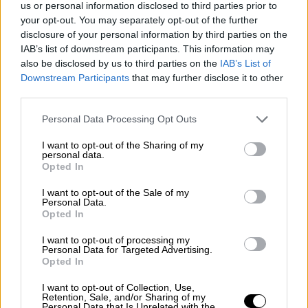
us or personal information disclosed to third parties prior to
οικονομικού επιτελείου είναι η νέα
your opt-out. You may separately opt-out of the further
αναστολή (λήγει στο τέλος του έτους) του
disclosure of your personal information by third parties on the
ΦΠΑ στα νεόδμητα ακίνητα, όπως του φόρου
IAB’s list of downstream participants. This information may
υπεραξίας ακινήτων.
Και στις δύο
also be disclosed by us to third parties on the
IAB’s List of
Downstream Participants
that may further disclose it to other
περιπτώσεις η αναστολή θα αφορά
third parties.
τουλάχιστον και το 2025.
Please note that this website/app uses one or more Google
Personal Data Processing Opt Outs
Σημειώνεται ότι η αναβολή του
ΦΠΑ –
services and may gather and store information including but
απόφαση
που έλαβε η κυβέρνηση το 2019 –
not limited to your visit or usage behaviour. You may click to
I want to opt-out of the Sharing of my
personal data.
grant or deny consent to Google and its third-party tags to
συνέβαλε σημαντικά στην αύξηση των
Opted In
use your data for below specified purposes in below Google
αγοραπωλησιών και την κατασκευή νέων
consent section.
I want to opt-out of the Sale of my
ακινήτων την περίοδο αυτή. Ανάλογη
θετική
Personal Data.
Opted In
επίδραση
είχε και η αναβολή στην εφαρμογή
του φόρου υπεραξίας ακινήτων.
I want to opt-out of processing my
Personal Data for Targeted Advertising.
Opted In
Η εικόνα της αγοράς
I want to opt-out of Collection, Use,
Η υψηλή ζήτηση για
αγορά κατοικίας
Retention, Sale, and/or Sharing of my
Personal Data that Is Unrelated with the