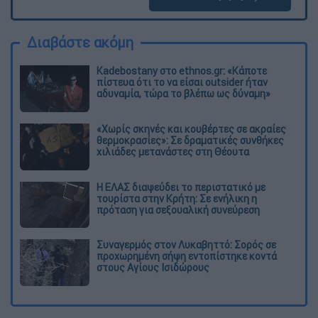
Διαβάστε ακόμη
Kadebostany στο ethnos.gr: «Κάποτε
πίστευα ότι το να είσαι outsider ήταν
αδυναμία, τώρα το βλέπω ως δύναμη»
«Χωρίς σκηνές και κουβέρτες σε ακραίες
θερμοκρασίες»: Σε δραματικές συνθήκες
χιλιάδες μετανάστες στη Θέουτα
Η ΕΛΑΣ διαψεύδει το περιστατικό με
τουρίστα στην Κρήτη: Σε ενήλικη η
πρόταση για σεξουαλική συνεύρεση
Συναγερμός στον Λυκαβηττό: Σορός σε
προχωρημένη σήψη εντοπίστηκε κοντά
στους Αγίους Ισιδώρους