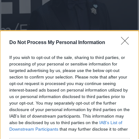
Μουσική
|
13.01.2026 23:00
Do Not Process My Personal Information
Ο Τρέβορ Νόα θα είναι παρουσιαστής
της τελετής απονομής των Grammy για
If you wish to opt-out of the sale, sharing to third parties, or
«τελευταία» φορά
processing of your personal or sensitive information for
targeted advertising by us, please use the below opt-out
Η τελετή θα πραγματοιποιηθεί την Κυριακή
section to confirm your selection. Please note that after your
1 Φλεβάρη
opt-out request is processed you may continue seeing
interest-based ads based on personal information utilized by
us or personal information disclosed to third parties prior to
your opt-out. You may separately opt-out of the further
disclosure of your personal information by third parties on the
IAB’s list of downstream participants. This information may
also be disclosed by us to third parties on the
IAB’s List of
Downstream Participants
that may further disclose it to other
third parties.