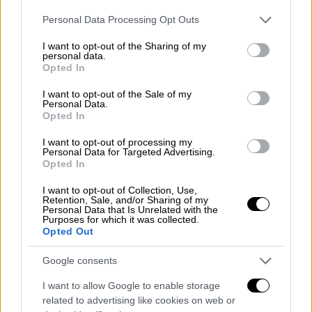
Please note that this website/app uses one or more Google
Personal Data Processing Opt Outs
services and may gather and store information including but
not limited to your visit or usage behaviour. You may click to
I want to opt-out of the Sharing of my
personal data.
grant or deny consent to Google and its third-party tags to
Opted In
use your data for below specified purposes in below Google
consent section.
I want to opt-out of the Sale of my
Personal Data.
Opted In
Ελλάδα
|
13.01.2026 22:55
I want to opt-out of processing my
Mητέρα της Κλαούντια για κόμμα
Personal Data for Targeted Advertising.
Opted In
Καρυστιανού: «Συμφέρει μόνο αυτούς
που θέλουν μας διαλύσουν»
I want to opt-out of Collection, Use,
Retention, Sale, and/or Sharing of my
«Δεν είναι η στιγμή που η Μαρία πρέπει να
Personal Data that Is Unrelated with the
Purposes for which it was collected.
κάνει αυτή την κίνηση - Θα την χτυπήσουν
Opted Out
από παντού»
Google consents
I want to allow Google to enable storage
related to advertising like cookies on web or