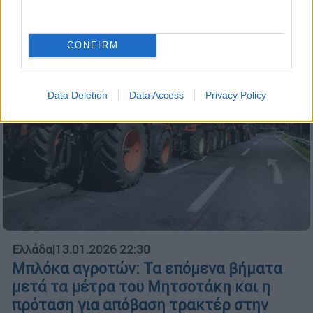
CONFIRM
Data Deletion
Data Access
Privacy Policy
Ελλάδα
|
13.01.2026 22:30
Μπλόκα αγροτών: Τα επόμενα βήματα
μετά τα μέτρα του Μητσοτάκη και η
πρόταση για απόβαση τρακτέρ στην