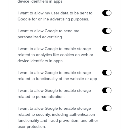
device identifiers in apps.
I want to allow my user data to be sent to
Google for online advertising purposes.
I want to allow Google to send me
personalized advertising.
I want to allow Google to enable storage
related to analytics like cookies on web or
device identifiers in apps.
I want to allow Google to enable storage
Πολιτική
|
13.01.2026 22:43
related to functionality of the website or app.
Σκληρή επίθεση της αντιπολίτευσης σε
I want to allow Google to enable storage
Μητσοτάκη μετά τις ανακοινώσεις - «Οι
related to personalization.
αγρότες δεν άκουσαν λύσεις»
I want to allow Google to enable storage
Τι αναφέρουν τα κόμματα της
related to security, including authentication
αντιπολίτευσης μετά τις ανακοινώσεις
functionality and fraud prevention, and other
Μητσοτάκη
user protection.