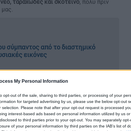
η
νέο, ταραχώδες και σκοτεινό
, πολύ πριν
 μας.
ου σύμπαντος από το διαστημικό
ωσιακές εικόνες
 να… συναντηθούν τέσσερις
ocess My Personal Information
to opt-out of the sale, sharing to third parties, or processing of your per
formation for targeted advertising by us, please use the below opt-out s
r selection. Please note that after your opt-out request is processed y
eing interest-based ads based on personal information utilized by us or
η έκρηξη διήρκεσε μόλις
δέκα
disclosed to third parties prior to your opt-out. You may separately opt-
ν ήταν αμέσως σαφής. Όμως, καθώς
losure of your personal information by third parties on the IAB’s list of
ικά και επίγεια τηλεσκόπια, οι