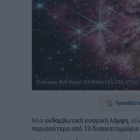
Ο αστέρας Wolf-Rayet 124 (NASA, ESA, CSA, STScI
Προσθέστε
Μια
εκθαμβωτική κοσμική λάμψη
, σύ
περισσότερα από 13 δισεκατομμύρια