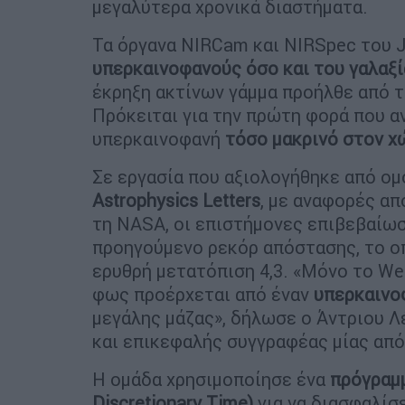
μεγαλύτερα χρονικά διαστήματα.
Τα όργανα NIRCam και NIRSpec του
υπερκαινοφανούς όσο και του γαλαξί
έκρηξη ακτίνων γάμμα προήλθε από τ
Πρόκειται για την πρώτη φορά που αν
υπερκαινοφανή
τόσο μακρινό στον χ
Σε εργασία που αξιολογήθηκε από ο
Astrophysics Letters
, με αναφορές α
τη NASA, οι επιστήμονες επιβεβαίω
προηγούμενο ρεκόρ απόστασης, το ο
ερυθρή μετατόπιση 4,3. «Μόνο το We
φως προέρχεται από έναν
υπερκαινο
μεγάλης μάζας», δήλωσε ο Άντριου Λ
και επικεφαλής συγγραφέας μίας από
Η ομάδα χρησιμοποίησε ένα
πρόγραμμ
Discretionary Time)
για να διασφαλίσ