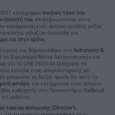
 JWST κατέγραψαν
εικόνες τόσο του
α-ξενιστή του
, επιβεβαιώνοντας ότι η
ην κατάρρευση ενός άστρου μεγάλης μάζας.
ιχνεύεται γαλαξίας-ξενιστής για
ώρο και στον χρόνο
.
μότιμους και δημοσιεύθηκε στο
Astronomy &
πό το Ευρωπαϊκό Νότιο Αστεροσκοπείο και
σαν ότι το GRB 250314A ξεπέρασε το
ποίο κατείχε ένας υπερκαινοφανής με
bb μπορούσε να δείξει άμεσα ότι αυτό το
φανή αστέρα
, την κατάρρευση ενός άστρου
έβαν, καθηγητής στο Πανεπιστήμιο Radboud
 τις μελέτες.
α ταχείας απόκρισης (Director’s
ει ότι το γεγονός παρατηρήθηκε στο