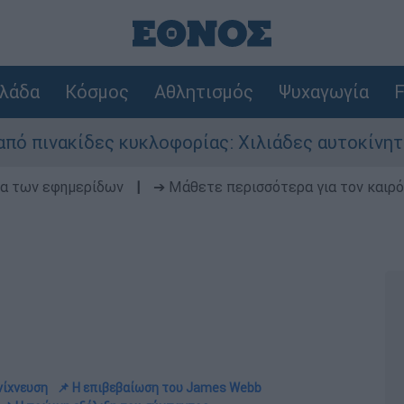
λάδα
Κόσμος
Αθλητισμός
Ψυχαγωγία
F
ς κυκλοφορίας: Χιλιάδες αυτοκίνητα παραμένουν
δα των εφημερίδων
|
➔ Μάθετε περισσότερα για τον καιρό
νίχνευση
📌 Η επιβεβαίωση του James Webb