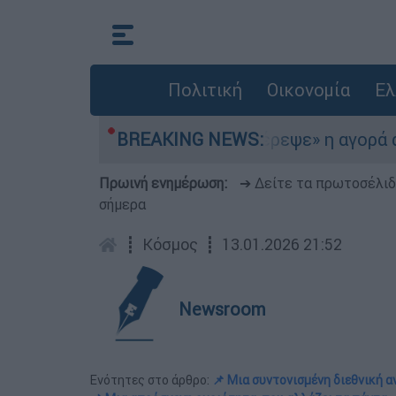
Πολιτική
Οικονομία
Ελ
ο Αιγαίο
BREAKING NEWS:
«Στέρεψε» η αγορά από πινακίδε
Πρωινή ενημέρωση:
➔ Δείτε τα πρωτοσέλι
σήμερα
┋
Κόσμος
┋
13.01.2026 21:52
Newsroom
Ενότητες στο άρθρο:
📌 Μια συντονισμένη διεθνική α