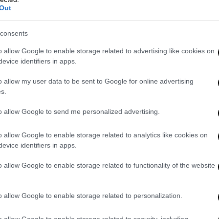
Out
ε στις 14 Μαρτίου 2025, όταν ο
δορυφόρος
omical Variable Objects Monitor)
, μια κοινή
consents
 μια
έκρηξη ακτίνων γάμμα
διάρκειας δέκα
o allow Google to enable storage related to advertising like cookies on
εκρήξεις συνδέονται συνήθως με τον
θάνατο
evice identifiers in apps.
ση μαύρων τρυπών
, εκπέμποντας
 παραμένουν ορατοί σε τεράστιες κοσμικές
o allow my user data to be sent to Google for online advertising
s.
to allow Google to send me personalized advertising.
ναγνώριση αυτού που αργότερα ονομάστηκε
ώς η αποστολή είχε μόλις ξεκινήσει
o allow Google to enable storage related to analytics like cookies on
ς από το
Παρατηρητήριο του Παρισιού -
evice identifiers in apps.
ιβεβαίωσαν ότι η έκρηξη προερχόταν από
ρίοδο κατά την οποία τα πρώτα άστρα και
o allow Google to enable storage related to functionality of the website
αλαξιακό μέσον
.
o allow Google to enable storage related to personalization.
η, το Παρατηρητήριο Neil Gehrels Swift της
ή των ακτίνων γάμμα. Ακολούθησαν
o allow Google to enable storage related to security, including