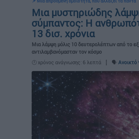
📌 Μια απρόσμενη ομοιότητα, που αλλάζει τα πάντα
Μια μυστηριώδης λάμψη
σύμπαντος: Η ανθρωπότ
13 δισ. χρόνια
Μια λάμψη μόλις 10 δευτερολέπτων από το εξ
αντιλαμβανόμασταν τον κόσμο
🕛 χρόνος ανάγνωσης: 6 λεπτά ┋ 🗣️
Ανοικτό 