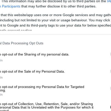
. This information may also be disclosed by us to third parties on the
IA
παρατηρούσαν κάτι
πολύ αρχαιότερο από
Participants
that may further disclose it to other third parties.
τότε
σε αυτή την κατηγορία. Ίσως ένα
 that this website/app uses one or more Google services and may gath
κού θανάτου που δεν έχει ακόμη πλήρως
including but not limited to your visit or usage behaviour. You may click 
 to Google and its third-party tags to use your data for below specifi
ogle consent section.
ιστα
. Ανιχνεύονται, καταγράφονται και
ρόνος που χρειάστηκε για να φτάσει και ο
l Data Processing Opt Outs
έκαναν διαφορετικό
.
o opt-out of the Sharing of my personal data.
ου, είχε ήδη καταρρίψει ένα ρεκόρ. Το φως
In
αστέρα (supernova)
που εξερράγη όταν το
ν ετών
. Όχι μόνο πρόκειται για το πιο
o opt-out of the Sale of my Personal Data.
In
έχει παρατηρηθεί ποτέ, αλλά ενδέχεται
 με τον οποίο οι ερευνητές
to opt-out of processing my Personal Data for Targeted
ing.
ν άστρων
στο πρώτο δισεκατομμύριο χρόνια
In
o opt-out of Collection, Use, Retention, Sale, and/or Sharing
 ανίχνευση
ersonal Data that Is Unrelated with the Purposes for which it
lected.