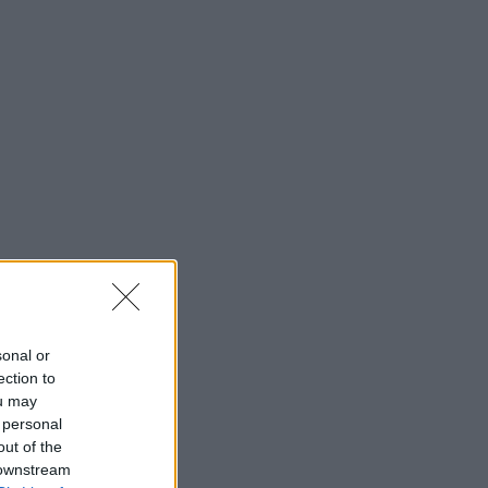
sonal or
ection to
ou may
 personal
out of the
 downstream