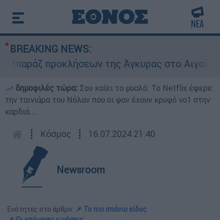
BREAKING NEWS:
αράζ προκλήσεων της Άγκυρας στο Αιγαίο: Εικον
δημοφιλές τώρα:
Σου καίει το μυαλό: Το Netflix έφερε
την ταινιάρα του Νόλαν που οι φαν έχουν κρυφό νο1 στην
καρδιά...
┋
Κόσμος
┋
16.07.2024 21:40
Newsroom
Ενότητες στο άρθρο:
📌 Το πιο σπάνιο είδος
📌 Οι επόμενες κινήσεις