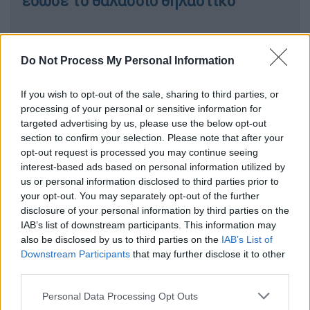
έδωσε το θαλάσσιο θηλαστικό
Κόσμος
|
12.07.2024 11:26
Τραγωδία στις ακτές της Σκωτίας:
Do Not Process My Personal Information
77 φάλαινες ξεβράστηκαν στη
στεριά και πέθαναν
If you wish to opt-out of the sale, sharing to third parties, or
processing of your personal or sensitive information for
targeted advertising by us, please use the below opt-out
section to confirm your selection. Please note that after your
opt-out request is processed you may continue seeing
Οι φάλαινες με τα «δόντια φτυαριού» (spade-
interest-based ads based on personal information utilized by
toothed) είναι ίσως οι πιο σπάνιες στον
us or personal information disclosed to third parties prior to
κόσμο, χωρίς να έχουν καταγραφεί ποτέ
your opt-out. You may separately opt-out of the further
disclosure of your personal information by third parties on the
ζωντανές από τους επιστήμονες.
IAB’s list of downstream participants. This information may
also be disclosed by us to third parties on the
IAB’s List of
Αλλά οι επιστήμονες στη Νέα Ζηλανδία
Downstream Participants
that may further disclose it to other
πιστεύουν ότι ένα
ολόκληρο δείγμα
μπορεί
third parties.
να έχει μόλις βρεθεί στο Taiari Mouth, στο
Please note that this website/app uses one or more Google
Personal Data Processing Opt Outs
Otago. Πρόκειται για την περιβόητη λευκή
services and may gather and store information including but