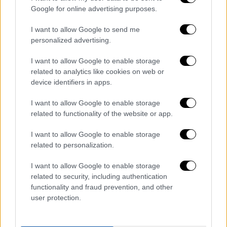
στον καυτό ήλιο», είπε.
Google for online advertising purposes.
I want to allow Google to send me
personalized advertising.
I want to allow Google to enable storage
related to analytics like cookies on web or
device identifiers in apps.
I want to allow Google to enable storage
related to functionality of the website or app.
I want to allow Google to enable storage
related to personalization.
Φάλαινα με «δόντια φτυαριού»/Department of
Conservation via AP
I want to allow Google to enable storage
related to security, including authentication
Ο Γκέιμπ Ντέιβις, διευθυντής επιχειρήσεων
functionality and fraud prevention, and other
στο
Τμήμα Προστασίας της Νέας Ζηλανδίας
user protection.
(DOC), δήλωσε σε δελτίο τύπου: «Οι φάλαινα
με τα δόντια φτυαριού είναι ένα από τα πιο