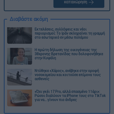
καταχώρηση
Διαβάστε ακόμη
Εκτελέσεις, συλλήψεις και νέοι
περιορισμοί: Το Ιράν σκληραίνει τη γραμμή
στο εσωτερικό εν μέσω πολέμου
Η πρώτη δήλωση της οικογένειας της
38χρονης Βρετανίδας που δολοφονήθηκε
στην Κυψέλη
Ντύθηκε «Χάρος», ανέβηκε στην οροφή
νοσοκομείου και κοιτούσε επίμονα τους
ασθενείς
«Όχι γκέι 17 Pro, αλλά σπασμένο 11άρι»:
Ρώσοι διαλύουν τα iPhone τους στο TikTok
για να... γίνουν πιο άνδρες