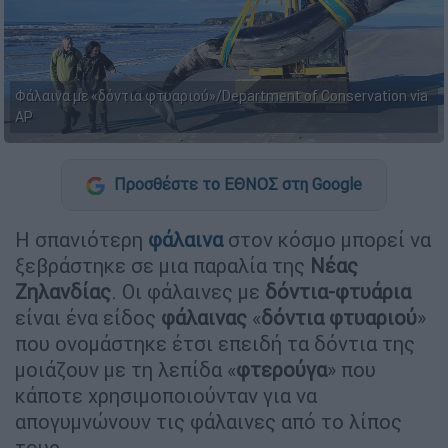
Φάλαινα με «δόντια φτυαριού»/Department of Conservation via
AP
Προσθέστε το ΕΘΝΟΣ στη Google
Η σπανιότερη
φάλαινα
στον κόσμο μπορεί να
ξεβράστηκε σε μια παραλία της
Νέας
Ζηλανδίας
. Οι φάλαινες με
δόντια-φτυάρια
είναι ένα είδος
φάλαινας
«
δόντια φτυαριού
»
που ονομάστηκε έτσι επειδή τα δόντια της
μοιάζουν με τη λεπίδα «
φτερούγα
» που
κάποτε χρησιμοποιούνταν για να
απογυμνώνουν τις φάλαινες από το λίπος
τους.