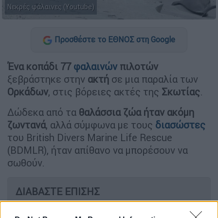
Νεκρές φάλαινες (Youtube)
Προσθέστε το ΕΘΝΟΣ στη Google
Ένα κοπάδι 77
φαλαινών
πιλοτών
ξεβράστηκε στην
ακτή
σε μια παραλία των
Ορκάδων
, στις βόρειες ακτές της
Σκωτίας
.
Δώδεκα από τα
θαλάσσια ζώα ήταν ακόμη
ζωντανά
, αλλά σύμφωνα με τους
διασώστες
του British Divers Marine Life Rescue
(BDMLR), ήταν απίθανο να μπορέσουν να
σωθούν.
ΔΙΑΒΑΣΤΕ ΕΠΙΣΗΣ
Κόσμος
|
12.07.2024 10:23