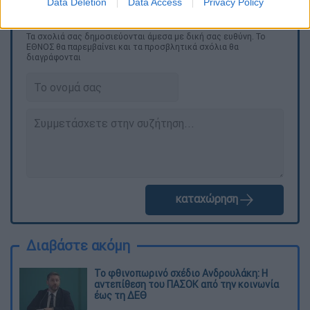
Data Deletion
Data Access
Privacy Policy
Τα σχολιά σας δημοσιεύονται άμεσα με δική σας ευθύνη. Το
ΕΘΝΟΣ θα παρεμβαίνει και τα προσβλητικά σχόλια θα
διαγράφονται
καταχώρηση
Διαβάστε ακόμη
Το φθινοπωρινό σχέδιο Ανδρουλάκη: Η
αντεπίθεση του ΠΑΣΟΚ από την κοινωνία
έως τη ΔΕΘ