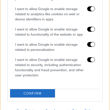
I want to allow Google to enable storage
Χρονικό με αντίστοιχα περιστατικά
related to analytics like cookies on web or
device identifiers in apps.
Πέρυσι ένα ολόκληρο κοπάδι από 55
I want to allow Google to enable storage
φάλαινες
πέθανε μετά από εκβρασμό στο
related to functionality of the website or app.
Λούις
. Μόνο 15 από τις φάλαινες ήταν
ζωντανές όταν ξεβράστηκαν στην ακτή. Μία
I want to allow Google to enable storage
μόνο τα κατάφερε, ενώ οι υπόλοιπες
related to personalization.
χρειάστηκε να υποβληθούν σε ευθανασία.
I want to allow Google to enable storage
related to security, including authentication
Περίπου 60-70 από τα ζώα βρέθηκαν σε ρηχά
functionality and fraud prevention, and other
νερά
στο Σάδερλαντ το 2011.
user protection.
Σύμφωνα με το Μουσείο Φυσικής Ιστορίας,
το μεγαλύτερο αντίστοιχο περιστατικό στο
CONFIRM
Ηνωμένο Βασίλειο
έλαβε χώρα το 1927, όταν
126 φάλαινες ξεβράστηκαν επίσης νεκρές
.