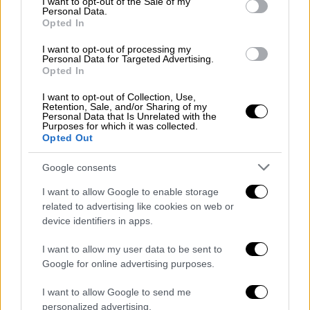
I want to opt-out of the Sale of my
Personal Data.
Πιστεύεται ότι πρόκειται για το
μεγαλύτερο
Opted In
περιστατικό εκβρασμού στη Σκωτία
I want to opt-out of processing my
τουλάχιστον από το
1995
, όταν ιδρύθηκε το
Personal Data for Targeted Advertising.
Scottish Marine Animal Stranding Scheme
Opted In
(SMASS) -που καταγράφει αυτά τα
I want to opt-out of Collection, Use,
περιστατικά- αν και τα τελευταία χρόνια
Retention, Sale, and/or Sharing of my
Personal Data that Is Unrelated with the
έχουν παρατηρηθεί εκβρασμοί παρόμοιας
Purposes for which it was collected.
Opted Out
κλίμακας.
Google consents
I want to allow Google to enable storage
related to advertising like cookies on web or
device identifiers in apps.
I want to allow my user data to be sent to
video
Google for online advertising purposes.
I want to allow Google to send me
personalized advertising.