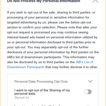
Do Not Process My Personal Information
Γάζωσαν αρχηγό Βρετανών gangster
έξω από καφετέρια στη Μολδαβία:
If you wish to opt-out of the sale, sharing to third parties, or
Με ηλεκτρικό σκούτερ ο εκτελεστής
processing of your personal or sensitive information for
targeted advertising by us, please use the below opt-out
section to confirm your selection. Please note that after your
opt-out request is processed you may continue seeing
interest-based ads based on personal information utilized by
Άγνωστο γιατί βγήκαν στη στεριά
us or personal information disclosed to third parties prior to
your opt-out. You may separately opt-out of the further
Είναι άγνωστο τι προκάλεσε την προσάραξη
,
disclosure of your personal information by third parties on the
αλλά οι ειδικοί δήλωσαν ότι ήταν
πιθανό μια
IAB’s list of downstream participants. This information may
φάλαινα να έμπλεξε και οι άλλες να την
also be disclosed by us to third parties on the
IAB’s List of
ακολούθησαν
. Το κοπάδι περιλαμβάνει
Downstream Participants
that may further disclose it to other
third parties.
αρσενικές
φάλαινες
μήκους
έως και επτά
μέτρων, μαζί με θηλυκές, και μικρά
Please note that this website/app uses one or more Google
Personal Data Processing Opt Outs
services and may gather and store information including but
φαλαινάκια.
not limited to your visit or usage behaviour. You may click to
I want to opt-out of the Sharing of my
personal data.
grant or deny consent to Google and its third-party tags to
Στο σημείο έχουν
μεταβεί ειδικοί από
τη
Opted In
use your data for below specified purposes in below Google
Σκωτία
για να
εξετάσουν το περιστατικό.
consent section.