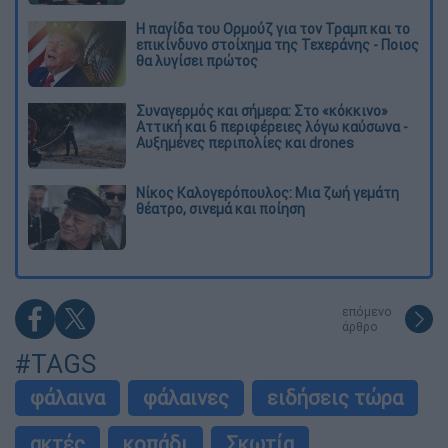
Η παγίδα του Ορμούζ για τον Τραμπ και το
επικίνδυνο στοίχημα της Τεχεράνης - Ποιος
θα λυγίσει πρώτος
Συναγερμός και σήμερα: Στο «κόκκινο»
Αττική και 6 περιφέρειες λόγω καύσωνα -
Αυξημένες περιπολίες και drones
Νίκος Καλογερόπουλος: Μια ζωή γεμάτη
θέατρο, σινεμά και ποίηση
επόμενο
άρθρο
#TAGS
φάλαινα
φάλαινες
ειδήσεις τώρα
ακτές
κοπάδι
Σκωτία