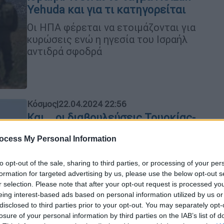
Yehuda και για τι κατηγορείται
Οι ΗΠΑ φέρεται να ετοιμάζονται για
κυρώσεις ενώ η ηγεσία του Ισραήλ
αντιδρά σφοδρά
Κόσμος
|
22.04.2024 22:56
Και... οι διαβουλεύσεις Τουρκίας-
ΗΠΑ συνεχίζονται: Επίσκεψη
ocess My Personal Information
Αμερικανίδας πρέσβειρας στην
Άγκυρα για την τρομοκρατία
to opt-out of the sale, sharing to third parties, or processing of your per
Η επίσκεψη της Αμερικανίδας
formation for targeted advertising by us, please use the below opt-out s
r selection. Please note that after your opt-out request is processed y
αξιωματούχου, Ελίζαμπεθ Ρίτσαρντ
eing interest-based ads based on personal information utilized by us or
σήμερα στην Άγκυρα αποδεικνύει ότι
disclosed to third parties prior to your opt-out. You may separately opt-
οι διαβουλεύσεις εξακολουθούν να
losure of your personal information by third parties on the IAB’s list of
είναι ενεργές