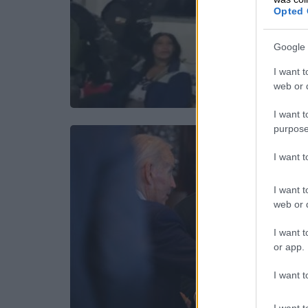
Opted 
Google 
I want t
web or d
I want t
purpose
I want 
I want t
web or d
I want t
or app.
I want t
I want t