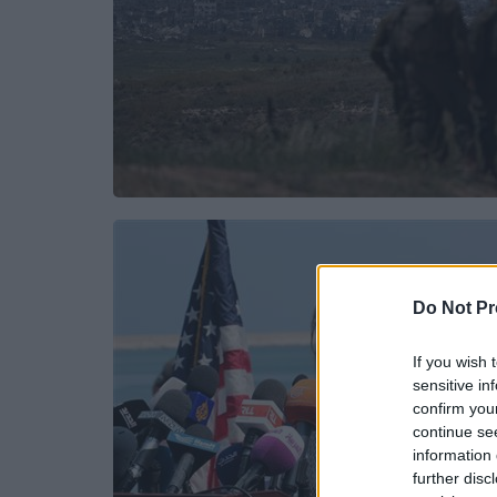
Do Not Pr
If you wish 
sensitive in
confirm you
continue se
information 
further disc