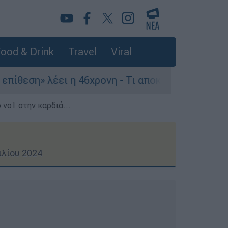
ood & Drink
Travel
Viral
έει η 46χρονη - Τι αποκάλυψε στους αστυνομικού
 νο1 στην καρδιά...
ιλίου 2024