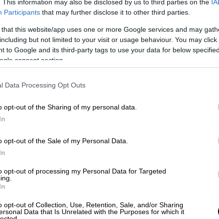
. This information may also be disclosed by us to third parties on the
IA
Participants
that may further disclose it to other third parties.
 that this website/app uses one or more Google services and may gath
including but not limited to your visit or usage behaviour. You may click 
Τεχνολογία
|
22.04.2024 22:53
 to Google and its third-party tags to use your data for below specifi
ogle consent section.
TikTok Lite: Η ΕΕ απειλεί να
μπλοκάρει την εφαρμογή - «Είναι
l Data Processing Opt Outs
εθιστικό σαν τα τσιγάρα»
Η Ευρωπαϊκή Ένωση κίνησε τη
o opt-out of the Sharing of my personal data.
Δευτέρα διαδικασία κατά του TikTok
In
o opt-out of the Sale of my Personal Data.
In
Κόσμος
|
22.04.2024 22:51
to opt-out of processing my Personal Data for Targeted
ing.
Ισημερινός: Συνελήφθη ο ηγέτης
In
της διαβόητης συμμορίας Los
o opt-out of Collection, Use, Retention, Sale, and/or Sharing
Lobos - Σχεδίαζε επίθεση κατά του
ersonal Data that Is Unrelated with the Purposes for which it
lected.