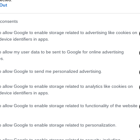
γενικού εισαγγελέα
Out
Ο Πίκο, που είναι γνωστός στον
υπόκοσμο με το ψευδώνυμο Κάπτεν
consents
Πίκο, σύμφωνα με τις αρχές, ήταν
o allow Google to enable storage related to advertising like cookies on
στον κατάλογο των πλέον
evice identifiers in apps.
επικίνδυνων εγκληματιών στη χώρα
o allow my user data to be sent to Google for online advertising
s.
Κόσμος
|
22.04.2024 22:39
to allow Google to send me personalized advertising.
Ακυρώθηκε η επίσκεψη Ερντογάν
στην Ουάσιγκτον; Τι απαντά η
o allow Google to enable storage related to analytics like cookies on
evice identifiers in apps.
πρεσβεία των ΗΠΑ στην Άγκυρα
Η πρεσβεία των
ΗΠΑ στην Άγκυρα
o allow Google to enable storage related to functionality of the website
απάντησε ότι δεν υπάρχει κάποια
επίσημη ανακοίνωση
o allow Google to enable storage related to personalization.
o allow Google to enable storage related to security, including