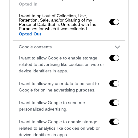
πρέπει να ερευνήσει το ίδιο το κράτος, όταν
Opted In
κάποιος που καταδικάστηκε λέει ότι
I want to opt-out of Collection, Use,
συνεργάζεται μόνο με το κράτος; Η Βουλή
Retention, Sale, and/or Sharing of my
δεν πρέπει να το διερευνήσει;». Στρέφοντας
Personal Data that Is Unrelated with the
Purposes for which it was collected.
ξανά τα βέλη του κατά της κυβέρνησης
Opted Out
σημείωσε πως αυτή, «επικαλείται την εθνική
Google consents
ασφάλεια.
Γιατί τότε δεν έχει γίνει καμία
έρευνα
;».
I want to allow Google to enable storage
related to advertising like cookies on web or
«Γιατί δεν θέλετε την έρευνα», υποστήριξε
device identifiers in apps.
και πρόσθεσε: «Εκτός αν ψεύδεστε, αν η
I want to allow my user data to be sent to
υπόθεση είναι πιο σκοτεινή και την
Google for online advertising purposes.
συγκαλύπτετε». Ο πρώην πρωθυπουργός
μιλώντας
για το κόμμα της ΝΔ
, είπε πως
I want to allow Google to send me
είναι πλέον «ένα συνονθύλευμα που
personalized advertising.
δοκιμάζει τους δημοκρατικούς θεσμούς» και
I want to allow Google to enable storage
τόνισε: «Πόσο πια θα εξευτελιστούν οι
related to analytics like cookies on web or
θεσμοί από την έρημη τη ΝΔ;».
device identifiers in apps.