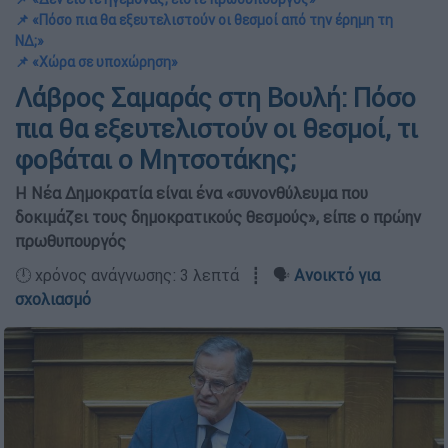
📌 «Πόσο πια θα εξευτελιστούν οι θεσμοί από την έρημη τη
ΝΔ;»
📌 «Χώρα σε υποχώρηση»
Λάβρος Σαμαράς στη Βουλή: Πόσο
πια θα εξευτελιστούν οι θεσμοί, τι
φοβάται ο Μητσοτάκης;
Η Νέα Δημοκρατία είναι ένα «συνονθύλευμα που
δοκιμάζει τους δημοκρατικούς θεσμούς», είπε ο πρώην
πρωθυπουργός
🕛 χρόνος ανάγνωσης: 3 λεπτά ┋ 🗣️
Ανοικτό για
σχολιασμό