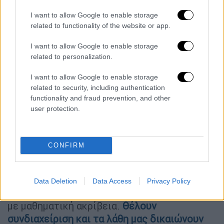
«Χώρα σε υποχώρηση»
I want to allow Google to enable storage
related to functionality of the website or app.
Ο Αντώνης Σαμαράς κατά στην αρχή της
I want to allow Google to enable storage
ομιλίας του αναφέρθηκε και στα εθνικά, και
related to personalization.
συγκεκριμένα τις ελληνοτουρκικές σχέσεις
σημειώνοντας πως, «ο οδικός χάρτης της
I want to allow Google to enable storage
“γαλάζιας πατρίδας” από την Τουρκία
related to security, including authentication
functionality and fraud prevention, and other
υλοποποιείται για Αιγαίο, Θράκη για
user protection.
ανατολική Μεσόγειο και δεν είναι κρυφή.
Η
“γαλάζια πατρίδα” υλοποιείται μεθοδευμένα
με τελελεσμένα
. Ήρεμα νερά δεν υπήρχαν
CONFIRM
ποτέ από την πλευρά τους.
Κάθε μέρα τους
ξεπλέναμε διεθνώς.
Η νομοθέτηση
παράνομης επέκτασης στο Αιγαίο είναι το
Data Deletion
Data Access
Privacy Policy
turning point. Οδηγούμαστε σε εθνική κρίση
με μαθηματική ακρίβεια.
Θέλουν
συνδιαχείριση και τα λάθη μας δικαιώνουν