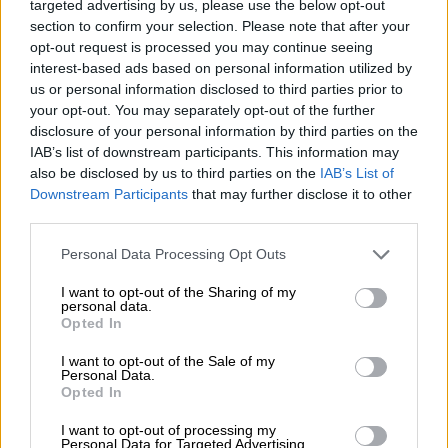
targeted advertising by us, please use the below opt-out
και διερωτήθηκε: «
Αναρωτιέμαι, χτύπησε το
section to confirm your selection. Please note that after your
opt-out request is processed you may continue seeing
τηλέφωνό του για να του πουν ότι κάποιοι
interest-based ads based on personal information utilized by
παρακολουθούσαν το μισό υπουργικό
us or personal information disclosed to third parties prior to
συμβούλιο
ηγεσία των Ενόπλων Δυνάμεων
your opt-out. You may separately opt-out of the further
και εμένα; Υπάρχει περίπτωση το υλικό των
disclosure of your personal information by third parties on the
υποκλοπών να βρίσκεται σε ξένα χέρια;
IAB’s list of downstream participants. This information may
also be disclosed by us to third parties on the
IAB’s List of
Υπάρχει κυβέρνηση στην ΕΕ που δεν θα τα
Downstream Participants
that may further disclose it to other
έκανε όλα φύλλο και φτερό – πολύ
third parties.
περισσότερο για λόγους εθνικής
Please note that this website/app uses one or more Google
Personal Data Processing Opt Outs
ασφάλειας;».
services and may gather and store information including but
not limited to your visit or usage behaviour. You may click to
I want to opt-out of the Sharing of my
«Πόσο πια θα εξευτελιστούν οι θεσμοί
personal data.
grant or deny consent to Google and its third-party tags to
Opted In
από την έρημη τη ΝΔ;»
use your data for below specified purposes in below Google
consent section.
I want to opt-out of the Sale of my
Ο Αντώνης Σαμαράς πρόσθεσε ότι, «
δεν
Personal Data.
Opted In
μιλάμε για νόμιμες παρακολουθήσεις της
ΕΥΠ
, μιλάμε για παράνομο λογισμικό. Δεν θα
I want to opt-out of processing my
Personal Data for Targeted Advertising.