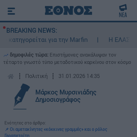
BREAKING NEWS:
αι για την Marfin
Η ΕΛΑΣ διαψεύδει το π
δημοφιλές τώρα:
Επιστήμονες ανακάλυψαν τον
τέταρτο γνωστό τύπο μεταδοτικού καρκίνου στον κόσμο
┋
Πολιτική
┋
31.01.2026 14:35
Μάρκος Μυρσινιάδης
Δημοσιογράφος
Ενότητες στο άρθρο:
📌 Οι αμετακίνητες «κόκκινες γραμμές» και ο ρόλος
Γεραπετρίτη