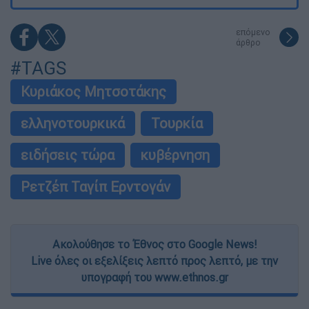
επόμενο
άρθρο
#TAGS
Κυριάκος Μητσοτάκης
ελληνοτουρκικά
Τουρκία
ειδήσεις τώρα
κυβέρνηση
Ρετζέπ Ταγίπ Ερντογάν
Ακολούθησε το Έθνος στο Google News!
Live όλες οι εξελίξεις λεπτό προς λεπτό, με την
υπογραφή του www.ethnos.gr