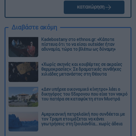
καταχώρηση
Διαβάστε ακόμη
Kadebostany στο ethnos.gr: «Κάποτε
πίστευα ότι το να είσαι outsider ήταν
αδυναμία, τώρα το βλέπω ως δύναμη»
«Χωρίς σκηνές και κουβέρτες σε ακραίες
θερμοκρασίες»: Σε δραματικές συνθήκες
χιλιάδες μετανάστες στη Θέουτα
«Δεν υπήρχε οικονομικό κίνητρο» λέει ο
δικηγόρος του 55χρονου που είχε τον νεκρό
του πατέρα σε καταψύκτη στον Μυστρά
Αμερικανική πετρελαϊκή που συνδέεται με
τον Τραμπ ετοιμάζεται να κάνει
γεωτρήσεις στη Γροιλανδία... χωρίς άδεια