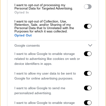
I want to opt-out of processing my
Κίμπερλι Γκιλφόιλ - ΗΠΑ
Personal Data for Targeted Advertising.
Opted In
Ο «παράγοντας Τραμπ» και η σπουδή
I want to opt-out of Collection, Use,
Retention, Sale, and/or Sharing of my
για διμερή συνεννόηση
Personal Data that Is Unrelated with the
Purposes for which it was collected.
Opted Out
Οι εντεινόμενες φήμες για επικείμενη,
δυναμική παρέμβαση του
Ντόναλντ Τραμπ
Google consents
στα ελληνοτουρκικά εξηγούν, σε μεγάλο
I want to allow Google to enable storage
βαθμό, τη βιασύνη των δύο πλευρών να
related to advertising like cookies on web or
επιστρέψουν στο τραπέζι του διαλόγου.
device identifiers in apps.
Αθήνα και Άγκυρα επιδιώκουν να δείξουν
διεθνώς ότι οι δίαυλοι είναι ανοιχτοί,
I want to allow my user data to be sent to
Google for online advertising purposes.
επιχειρώντας να ακυρώσουν κάθε πρόσχημα
για
έξωθεν εμπλοκή
που θα μπορούσε να
I want to allow Google to send me
τους στερήσει τον έλεγχο των εξελίξεων. Η
personalized advertising.
ελληνική ηγεσία επιμένει πως οι διμερείς
I want to allow Google to enable storage
διαφορές αφορούν αποκλειστικά στις δύο