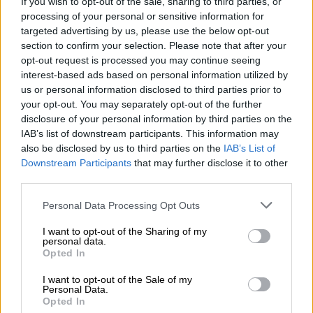
και την Τουρκία», ανέφερε, σημειώνοντας
If you wish to opt-out of the sale, sharing to third parties, or
processing of your personal or sensitive information for
ότι η επικοινωνία τους είναι τακτική και θα
targeted advertising by us, please use the below opt-out
αποβεί πολύ ωφέλιμη για τα συμφέροντα
section to confirm your selection. Please note that after your
όλων των πλευρών. Η στρατηγική της είναι
opt-out request is processed you may continue seeing
σαφής: η Ελλάδα αποτελεί τον
βασικό
interest-based ads based on personal information utilized by
ενεργειακό κόμβο
για το αμερικανικό LNG,
us or personal information disclosed to third parties prior to
your opt-out. You may separately opt-out of the further
γεγονός που την καθιστά αναντικατάστατο
disclosure of your personal information by third parties on the
εταίρο της Ουάσιγκτον στην περιοχή.
IAB’s list of downstream participants. This information may
also be disclosed by us to third parties on the
IAB’s List of
Downstream Participants
that may further disclose it to other
third parties.
Please note that this website/app uses one or more Google
Personal Data Processing Opt Outs
services and may gather and store information including but
not limited to your visit or usage behaviour. You may click to
I want to opt-out of the Sharing of my
personal data.
grant or deny consent to Google and its third-party tags to
Opted In
use your data for below specified purposes in below Google
consent section.
I want to opt-out of the Sale of my
Personal Data.
Opted In