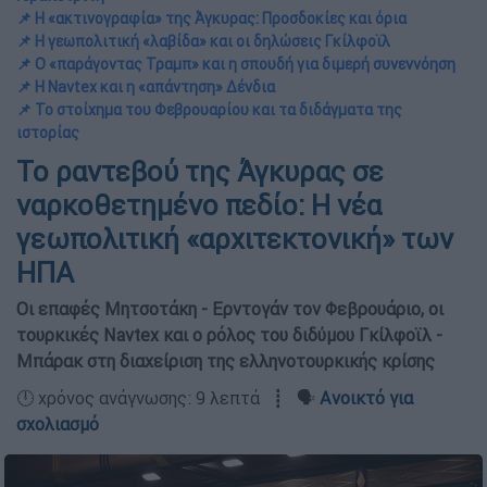
📌 Η «ακτινογραφία» της Άγκυρας: Προσδοκίες και όρια
📌 Η γεωπολιτική «λαβίδα» και οι δηλώσεις Γκίλφοϊλ
📌 Ο «παράγοντας Τραμπ» και η σπουδή για διμερή συνεννόηση
📌 Η Navtex και η «απάντηση» Δένδια
📌 Το στοίχημα του Φεβρουαρίου και τα διδάγματα της
ιστορίας
Το ραντεβού της Άγκυρας σε
ναρκοθετημένο πεδίο: Η νέα
γεωπολιτική «αρχιτεκτονική» των
ΗΠΑ
Οι επαφές Μητσοτάκη - Ερντογάν τον Φεβρουάριο, οι
τουρκικές Navtex και ο ρόλος του διδύμου Γκίλφοϊλ -
Μπάρακ στη διαχείριση της ελληνοτουρκικής κρίσης
🕛 χρόνος ανάγνωσης: 9 λεπτά ┋ 🗣️
Ανοικτό για
σχολιασμό