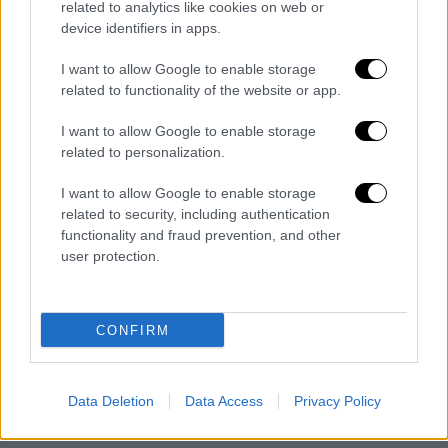
related to analytics like cookies on web or
πλευρές, θέση που βρίσκει απρόσμενη
device identifiers in apps.
ανταπόκριση στην Τουρκία.
I want to allow Google to enable storage
Η Άγκυρα, που παραδοσιακά απεχθάνεται τη
related to functionality of the website or app.
διεθνοποίηση των διαφορών της, ποντάρει
I want to allow Google to enable storage
πολλά στον Τραμπ για άλλα κρίσιμα μέτωπα,
related to personalization.
όπως η Συρία και η οικονομία της, και δεν
επιθυμεί να «
σπαταλήσει» το διπλωματικό
I want to allow Google to enable storage
related to security, including authentication
της κεφάλαιο
σε μια αμερικανική διαιτησία
functionality and fraud prevention, and other
στο Αιγαίο. Ο διάλογος αποτελεί πλέον
user protection.
στρατηγική «δικλείδα» που επιτρέπει τόσο
στον Κυριάκο Μητσοτάκη όσο και στον
Ταγίπ Ερντογάν να διατηρήσουν τον έλεγχο
CONFIRM
της ατζέντας, μακριά από τις απρόβλεπτες
παρεμβάσεις της Ουάσιγκτον που θα
μπορούσαν να ανατρέψουν τις λεπτές
Data Deletion
Data Access
Privacy Policy
ισορροπίες στην
Ανατολική Μεσόγειο
.